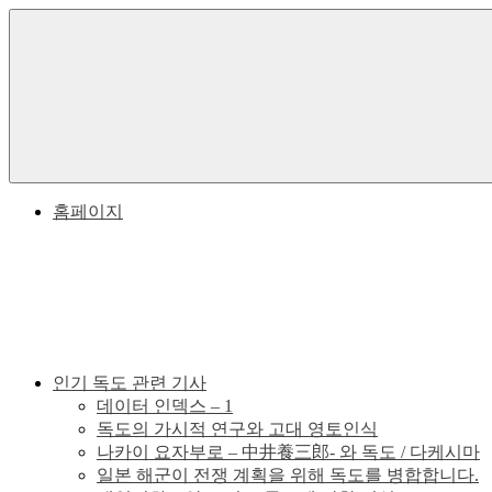
Skip
to
한
독
content
국
의
도
독
도
한
에
대
Menu
한
국
홈페이지
역
사
과
적
사
일
실
본
인기 독도 관련 기사
데이터 인덱스 – 1
사
독도의 가시적 연구와 고대 영토인식
나카이 요자부로 – 中井養三郎- 와 독도 / 다케시마
이
일본 해군이 전쟁 계획을 위해 독도를 병합합니다.