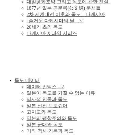
대일평화조약 그리고 독도에 관한 진실.
1877년 일본 공문록(公文錄) 문서들
의
2차 세계대전 이후와 독도 – 다케시마
“즐거운 다케시마의 날…?”
독
20세기 초의 독도
다케시마 X 파일 시리즈
도
분
쟁
독도 데이터
의
데이터 인덱스 – 2
일본이 독도를 가질 수 없는 이유
그
역사적 인물과 독도
일본 선전 브로슈어
고지도와 독도
사
일본의 팽창주의와 독도
일본 군대와 독도
실
기타 역사 기록과 독도