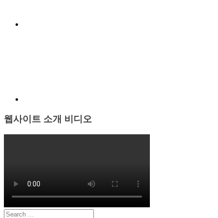
일
전
쟁
Menu
일
Item
본
의
독
도
와
한
국
군
웹사이트 소개 비디오
사
화
Search