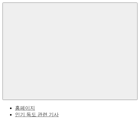
Skip
to
한
독
content
국
의
도
독
도
한
에
대
Menu
한
국
역
사
과
적
사
일
실
본
홈페이지
인기 독도 관련 기사
사
이