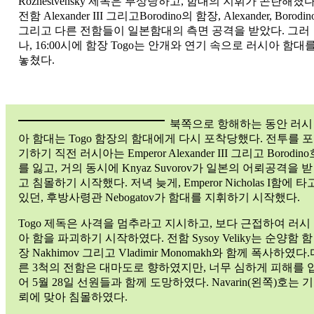
Rozhestvensky 제독은 부상당하고, 함대의 지휘가 곤란해졌다
전함 Alexander III 그리고Borodino의 함장, Alexander, Borodin
그리고 다른 전함들이 일본함대의 측면 공격을 받았다. 그러
나, 16:00시에 함장 Togo는 안개와 연기 속으로 러시아 함대
놓쳤다.
북쪽으로 항해하는 동안 러시
아 함대는 Togo 함장의 함대에게 다시 포착당했다. 전투를 포
기하기 직전 러시아는 Emperor Alexander III 그리고 Borodino
를 잃고, 거의 동시에 Knyaz Suvorov가 일본의 어뢰공격을 받
고 침몰하기 시작했다. 저녁 늦게, Emperor Nicholas I함에 타
있던, 후방사령관 Nebogatov가 함대를 지휘하기 시작했다.
Togo 제독은 사격을 멈추라고 지시하고, 보다 근접하여 러시
아 함을 파괴하기 시작하였다. 전함 Sysoy Veliky는 순양함 함
장 Nakhimov 그리고 Vladimir Monomakh와 함께 폭사하였다
른 3척의 전함은 대마도로 향하였지만, 너무 심하게 피해를 
어 5월 28일 선원들과 함께 도망하였다. Navarin(왼쪽)호는 기
뢰에 맞아 침몰하였다.