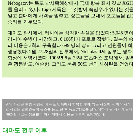
Nebogatov는 독도 남서쪽해상에서 국제 항복 표시 깃발 XGH
를 올리고 있다. Togo 제독은 그 깃발이 속임수가 없다는 것
알고 함대에게 사격을 멈추고, 장교들을 보내서 포로들을 잡
승리를 거두었다.
대마도 참사에서, 러시아는 심각한 손실을 입었다: 5,045 명
러시아 수병이 사망하고, 6,106명이 포로로 잡혔다. 일본의 
리 비용은 3척의 구축함과 699 명의 장교 그리고 선원들이 희
생당했다. 5월 27-28일의 전투에서, Nicholas II세 정부는 평화
협상에 서명하였다. 1905년 8월 23일 포츠머스 조약에서, 일
은 광동반도, 여순항, 그리고 북위 50도 선의 사하린을 얻었다
위의 사진은 후방 사령관 이 독도 남쪽에서 항복한 후에 찍은 사진이다. 이 역사적
인 사건은 일본인들이 뉴스를 듣고 난 후 독도(竹島)를 잘 인식하게 된 계기가 된다
Nikolai I (그는 생포를 피하기 위해서 선원들과 함께 도망하였다).
대마도 전투 이후