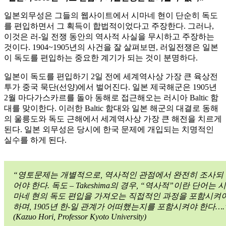
일본외무성은 그들의 웹사이트에서 시마네 현이 단순히 독도
를 편입하면서 그 획득이 합법적이었다고 주장한다. 그러나,
이것은 러-일 전쟁 동안의 역사적 사실을 무시하고 주장하는
것이다. 1904~1905년의 사건을 잘 살펴보면, 러일전쟁은 일본
이 독도를 편입하는 중요한 계기가 되는 것이 분명하다.
일본이 독도를 편입하기 2일 전에 세계역사상 가장 큰 육상전
투가 중국 묵단(선양)에서 벌어진다. 일본 제국해군은 1905년
2월 마다가스카르를 돌아 동해로 접근해오는 러시아 Baltic 함
대를 맞이한다. 이러한 Baltic 함대와 일본 해군의 대결로 동해
의 울릉도와 독도 근해에서 세계역사상 가장 큰 해전을 치르게
된다. 일본 외무성은 당시에 한국 문제에 개입되는 치명적인
실수를 하게 된다.
“영토문제는 개별적으로, 역사적인 관점에서 완전히 조사되
어야 한다. 독도 – Takeshima의 경우, “역사적”이란 단어는 시
마네 현의 독도 편입을 가져오는 직접적인 과정을 포함시켜
하며, 1905년 한-일 관계가 어떠했는지를 포함시켜야 한다….
(Kazuo Hori, Professor Kyoto University)