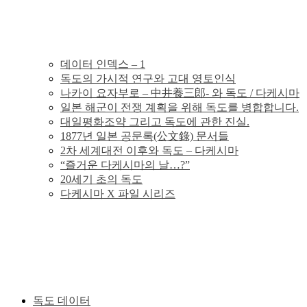
의
독
데이터 인덱스 – 1
독도의 가시적 연구와 고대 영토인식
도
나카이 요자부로 – 中井養三郎- 와 독도 / 다케시마
일본 해군이 전쟁 계획을 위해 독도를 병합합니다.
분
대일평화조약 그리고 독도에 관한 진실.
1877년 일본 공문록(公文錄) 문서들
2차 세계대전 이후와 독도 – 다케시마
쟁
“즐거운 다케시마의 날…?”
20세기 초의 독도
의
다케시마 X 파일 시리즈
그
사
실
독도 데이터