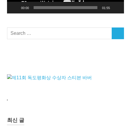
독
00:00
01:55
도
의
역
Search
사
SEARCH
for:
적
기
록
독
도
의
지
도
일
본
역
사
지
최신 글
도