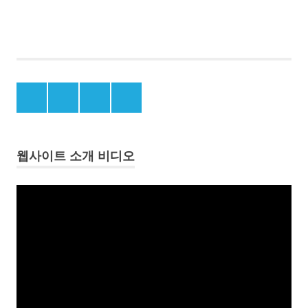
松
島
竹
島
Menu
Menu
Menu
Menu
다
Item
Item
Item
Item
케
시
마
웹사이트 소개 비디오
독
도
동
역
영
사
상
독
플
도
레
역
이
사
자
어
료