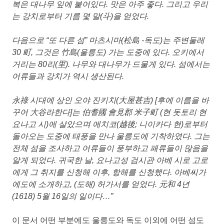
복은 대나무 잎에 붙어있다. 맛은 아주 좋다. 그리고 우리
는 강치로부터 기름 몇 말(斗)을 얻었다.
다음으로 “또 다른 섬” 마츠시마(松島 -독도)는 주변둘레
30 町, 그것은 竹島(울릉도) 가는 도중에 있다. 오키에서
거리는 80리(里). 나무와 대나무가 드물게 있다. 섬에서는
어류들과 강치가 역시 생산된다.
永祿 시대에 상인 오야 진키치(大屋甚吉) [후에 이름을 바
꾸어 大谷라한다]는 伯耆國 會見郡 米子町 (현 돗토리 현
요나고 시)에 살았으며 에치코(越後; 니이카다 현)로부터
돌아오는 도중에 태풍을 만나 울릉도에 기착하였다. 그는
전체 섬을 조사하고 어류들이 풍부하고 패류들이 많음을
알게 되었다. 귀국한 날, 요나고성 검시관 아베 시로 고로
에게 그 취지를 신청해 이후, 항해를 신청했다. 아베씨가
에도에 소개하고, (도해) 허가서를 얻었다. 元和 4년
(1618) 5월 16일의 일이다…”
이 문서 어떤 부분에도 울릉도와 독도 이외에 어떤 섬도