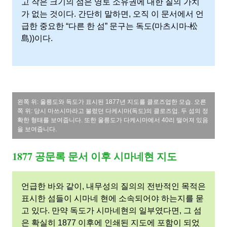
고 작은 크기의 섬은 영토 소유권에 대한 질의 가치
가 없는 것이다. 간단히 말하면, 오직 이 문서에서 언
급한 중요한 “다른 한 섬” 문구는 독도(마츠시마-松
島))이다.
왼쪽 위: 울릉도와 독도가 표시된 1877년 지도를 클로즈업한 모습. 오른
쪽 위: 당시 마쓰시마라고 불렸던 다케시마(독도)의 클로즈업. 두 섬의 정
확한 형태를 보여줍니다. 또한 울릉도가 다케시마에서 40리 떨어져 있음
을 보여줍니다.
1877 공문록 문서 이후 시마네현 지도
언급한 바와 같이, 내무성의 질의의 전반적인 목적은
표시한 섬들이 시마네 현에 소속되어야 하는지를 묻
고 있다. 만약 독도가 시마네현의 일부였다면, 그 섬
은 확실히 1877 이후에 인쇄된 지도에 포함이 되었