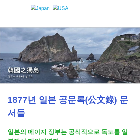
Skip
to
한
MENU
content
독
국
의
도
독
도
에
한
대
한
역
국
사
적
과
사
실
1877년 일본 공문록(公文錄) 문
일
서들
본
일본의 메이지 정부는 공식적으로 독도를 일