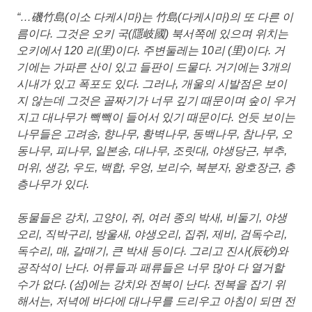
“…磯竹島(이소 다케시마)는 竹島(다케시마)의 또 다른 이
름이다. 그것은 오키 국(隱岐國) 북서쪽에 있으며 위치는
오키에서 120 리(里)이다. 주변둘레는 10리 (里)이다. 거
기에는 가파른 산이 있고 들판이 드물다. 거기에는 3개의
시내가 있고 폭포도 있다. 그러나, 개울의 시발점은 보이
지 않는데 그것은 골짜기가 너무 깊기 때문이며 숲이 우거
지고 대나무가 빽빽이 들어서 있기 때문이다. 언듯 보이는
나무들은 고려송, 향나무, 황벽나무, 동백나무, 참나무, 오
동나무, 피나무, 일본송, 대나무, 조릿대, 야생당근, 부추,
머위, 생강, 우도, 백합, 우엉, 보리수, 복분자, 왕호장근, 층
층나무가 있다.
동물들은 강치, 고양이, 쥐, 여러 종의 박새, 비둘기, 야생
오리, 직박구리, 방울새, 야생오리, 집쥐, 제비, 검독수리,
독수리, 매, 갈매기, 큰 박새 등이다. 그리고 진사(辰砂)와
공작석이 난다. 어류들과 패류들은 너무 많아 다 열거할
수가 없다. (섬)에는 강치와 전복이 난다. 전복을 잡기 위
해서는, 저녁에 바다에 대나무를 드리우고 아침이 되면 전