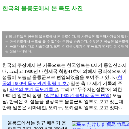
한국의 울릉도에서 본 독도 사진
위의 사진들은 한국의 울릉도에서 본 독도이다. 이 사진들은 일본역사가들이 말하
는 한국영토에서 독도를 볼 수 없다는 주장을 반증한다. 수많은 기록들은 울릉도에
서 독도가 보인다고 서술하고 있으며, 이것은 6세기 이후 독도가 명백한 한국 땅이
란 점을 나타낸다.
한국의 주장에서 본 기록으로는 한국영토는 6세기 통일신라시
대, 그리고 1900년 대한제국 칙령41호에 의해서 공식적으로 이
섬들이 오늘날 울릉군으로 편입되었음을 보여주고 있다. (
한
국의 1900년 독도관련 칙령 41호.
) 일본 측 17 세기 기록의 주
장(
일본의 초기 독도기록 2
), 그리고 “무주지선점론”에 의한
1905년 일본의 점령. (
일본의 1905년 불법적 독도 편입
) 오늘
날, 한국은 이 섬들을 경상북도 울릉군의 일부로 보고 있는데
반해 일본은 시마네현, 오키구, 오키섬의 일부로 보고 있다. .
울릉도에서는 정규 페리가 운
항되고 있다. 2003년과 2004년