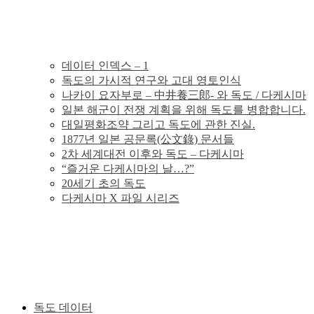
의
독
데이터 인덱스 – 1
독도의 가시적 연구와 고대 영토인식
도
나카이 요자부로 – 中井養三郎- 와 독도 / 다케시마
일본 해군이 전쟁 계획을 위해 독도를 병합합니다.
분
대일평화조약 그리고 독도에 관한 진실.
1877년 일본 공문록(公文錄) 문서들
2차 세계대전 이후와 독도 – 다케시마
쟁
“즐거운 다케시마의 날…?”
20세기 초의 독도
의
다케시마 X 파일 시리즈
그
사
실
독도 데이터