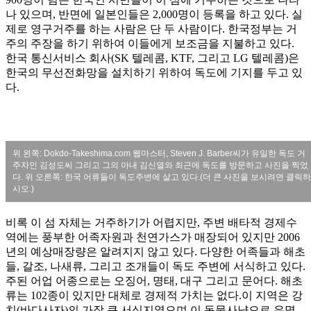
나 있으며, 반면에 일본인들은 2,000명이 등록을 하고 있다. 실
제로 영구거주를 하는 사람은 단 두 사람이다. 한국정부는 거
주의 주장을 하기 위하여 이들에게 보조금을 지불하고 있다.
한국 통신서비스 회사(SK 텔레콤, KTF, 그리고 LG 텔레콤)은
한국의 무선전화망을 설치하기 위하여 독도에 기지를 두고 있
다.
위 왼쪽: Dokdo-Takeshima.com 웹마스터, Steven J. Barber씨가 유일한 독도 거
주자인 김성도씨 그리고 그의 아내 김신열와 최근에 독도를 방문하고 사진을 찍었
다. 위 오른쪽: 한국 어류들이 독도주변에 살고 있다.(더 큰 사진을 보시려면 클릭하
시오.)
비록 이 섬 자체는 거주하기가 어렵지만, 주변 배타적 경제수
역에는 풍부한 어족자원과 천연가스가 매장되어 있지만 2006
년의 예상매장량은 알려지지 않고 있다. 다양한 어족들과 해초
들, 갈조, 나새류, 그리고 조개들이 독도 주변에 서식하고 있다.
주된 어업 어종으로는 오징어, 명태, 대구 그리고 문어다. 해초
류는 102종이 있지만 대체로 경제적 가치는 없다.이 지역은 강
치(바다사자)의 가장 큰 서식지였으며 이 동물사냥으로 유명