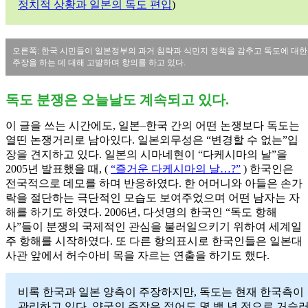
정치적 상황과 일본의 독도 편입
)
오른쪽: 한국 시민들이 일본정부의 과거 침략과 식민지 정책을 감추고 독도에 대한
주장을 하는 데 대해 고발하며 항의를 하고 있다.
독도 분쟁은 오늘날도 계속되고 있다.
이 글을 쓰는 시간에도, 일본–한국 간의 어떤 논쟁보다 독도는
열띤 논쟁거리로 남아있다. 일본외무성은 “변경할 수 없는”입
장을 견지하고 있다. 일본의 시마네현이 “다케시마의 날”을
2005년 발표했을 때, (
“즐거운 다케시마의 날…?”
) 한국인은
전국적으로 데모를 하며 반응하였다. 한 어머니와 아들은 손가
락을 절단하는 극단적인 모습도 보여주었으며 어떤 남자는 자
해를 하기도 하였다. 2006년, 다섯명의 한국인 “독도 항해
사”들이 분쟁의 국제적인 관심을 불러일으키기 위하여 세계일
주 항해를 시작하였다. 또 다른 항의표시로 한국인들은 일본대
사관 앞에서 허수아비 목을 자르는 연출을 하기도 했다.
비록 한국과 일본 양측이 주장하지만, 독도는 현재 한국측이
관리하고 있다. 양국의 주장은 적어도 몇 백 년 전으로 거슬