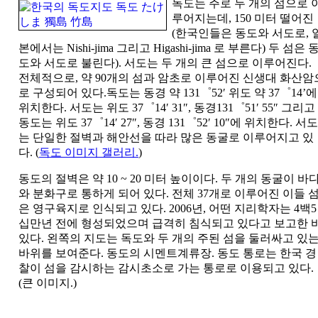
독도는 주로 두 개의 섬으로 
루어지는데, 150 미터 떨어진
(한국인들은 동도와 서도로, 
본에서는 Nishi-jima 그리고 Higashi-jima 로 부른다) 두 섬은 
도와 서도로 불린다). 서도는 두 개의 큰 섬으로 이루어진다.
전체적으로, 약 90개의 섬과 암초로 이루어진 신생대 화산암
로 구성되어 있다.독도는 동경 약 131゜52′ 위도 약 37゜14’에
위치한다. 서도는 위도 37゜14′ 31″, 동경131゜51′ 55″ 그리고
동도는 위도 37゜14′ 27″, 동경 131゜52′ 10″에 위치한다. 서도
는 단일한 절벽과 해안선을 따라 많은 동굴로 이루어지고 있
다. (
독도 이미지 갤러리.
)
동도의 절벽은 약 10 ~ 20 미터 높이이다. 두 개의 동굴이 바
와 분화구로 통하게 되어 있다. 전체 37개로 이루어진 이들 
은 영구육지로 인식되고 있다. 2006년, 어떤 지리학자는 4백5
십만년 전에 형성되었으며 급격히 침식되고 있다고 보고한 
있다. 왼쪽의 지도는 독도와 두 개의 주된 섬을 둘러싸고 있
바위를 보여준다. 동도의 시멘트계류장. 동도 통로는 한국 경
찰이 섬을 감시하는 감시초소로 가는 통로로 이용되고 있다.
(큰 이미지.)