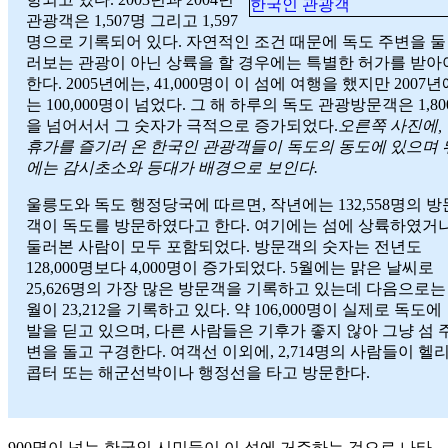
관광객은 1,507명 그리고 1,597
명으로 기록되어 있다. 자연적인 조건 때문에 독도 주변을 둘
러보는 관광이 아닌 상륙을 할 경우에는 특별한 허가를 받아
한다. 2005년에는, 41,000명이 이 섬에 여행을 했지만 2007년
는 100,000명이 넘었다. 그 해 하루의 독도 관광방문객은 1,80
을 넘어서서 그 숫자가 극적으로 증가되었다.
오른쪽 사진에,
휴가를 즐기러 온 한국인 관광객들이 독도의 동도에 있으며 
에는 감시초소와 등대가 배경으로 보인다.
울릉도와 독도 행정당국에 따르면, 작년에는 132,558명의 방
객이 독도를 방문하였다고 한다. 여기에는 섬에 상륙하였거
둘러본 사람이 모두 포함되었다. 방문객의 숫자는 전년도
128,000명보다 4,000명이 증가되었다. 5월에는 맑은 날씨로
25,626명의 가장 많은 방문객을 기록하고 있는데 다음으로는 
월이 23,212을 기록하고 있다. 약 106,000명이 실제로 독도에
발을 딛고 있으며, 다른 사람들은 기후가 좋지 않아 그냥 섬 
변을 돌고 구경한다. 여객선 이외에, 2,714명의 사람들이 헬
콥터 또는 해군선박이나 행정선을 타고 방문한다.
900명이 넘는 한국인 시민들이 이 섬에 거주하는 것으로 나타