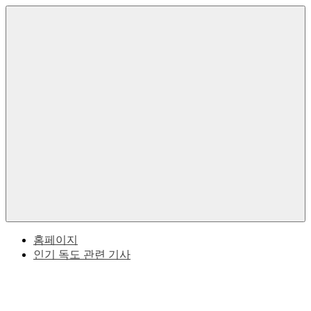
Skip
to
한
독
content
국
의
도
독
도
한
에
대
Menu
한
국
역
사
과
적
사
일
실
본
홈페이지
인기 독도 관련 기사
사
이