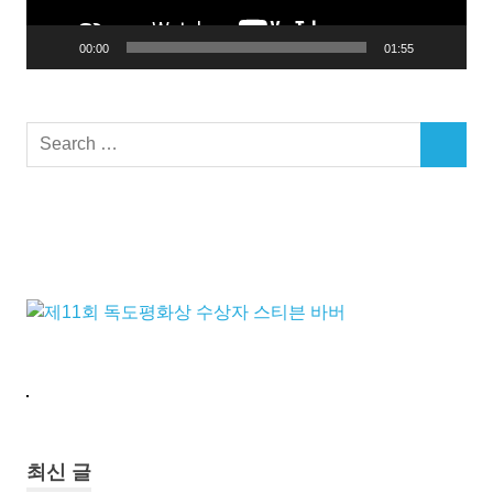
독
도
00:00
01:55
리
앙
쿠
르
Search
암
SEARCH
for:
울
릉
도
일
본
평
화
조
약
최신 글