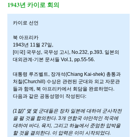
1943년 카이로 회의
사
카이로 선언
실
북 아프리카
이
1943년 11월 27일,
[미국] 국무성, 국무성 고시, No.232, p.393. 일본의
있
대외관계-기본 문서들 Vol.1, pp.55-56.
다.
대통령 루즈벨트, 장개석(Chiang Kai-shek) 총통과
처칠(Churchill) 수상은 관련된 군대와 외교 자문관
들과 함께, 북 아프리카에서 회담을 완료하였다.
다음과 같은 공동성명이 작성된다:
(1절)” 몇 몇 군대들은 장차 일본에 대하여 군사작전
을 펼 것을 합의한다. 3개 연합국 야만적인 적국에
대하여 바다, 육지, 그리고 하늘에서 준엄한 압박을
할 것을 결의한다. 이 압력은 이미 시작되었다.