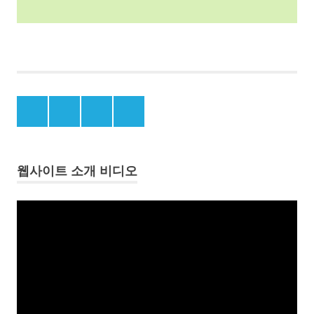
2
차
세
계
대
Menu
Menu
Menu
Menu
전
Item
Item
Item
Item
이
후
의
웹사이트 소개 비디오
독
도
동
竹
영
島
상
다
플
케
레
시
이
마
어