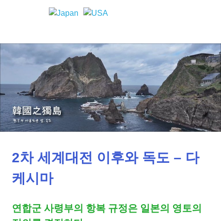
Skip
to
한
MENU
content
독
국
의
도
독
도
에
한
대
한
역
국
사
적
과
사
실
2차 세계대전 이후와 독도 – 다
일
케시마
본
연합군 사령부의 항복 규정은 일본의 영토의