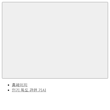
Skip
to
한
독
content
국
의
도
독
도
한
에
대
Menu
한
국
역
사
과
적
사
일
실
본
홈페이지
인기 독도 관련 기사
사
이