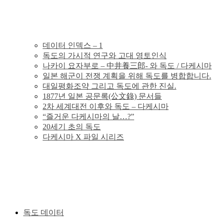
의
독
데이터 인덱스 – 1
독도의 가시적 연구와 고대 영토인식
도
나카이 요자부로 – 中井養三郎- 와 독도 / 다케시마
일본 해군이 전쟁 계획을 위해 독도를 병합합니다.
분
대일평화조약 그리고 독도에 관한 진실.
1877년 일본 공문록(公文錄) 문서들
2차 세계대전 이후와 독도 – 다케시마
쟁
“즐거운 다케시마의 날…?”
20세기 초의 독도
의
다케시마 X 파일 시리즈
그
사
실
독도 데이터