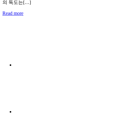
의 독도는[…]
Read more
Menu
Item
Menu
Item
Menu
Item