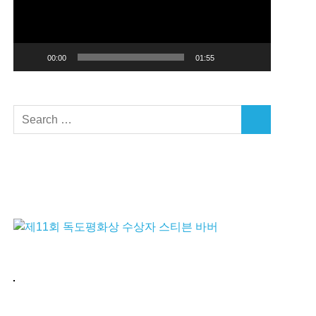
레
이
어
00:00
01:55
Search
SEARCH
for: