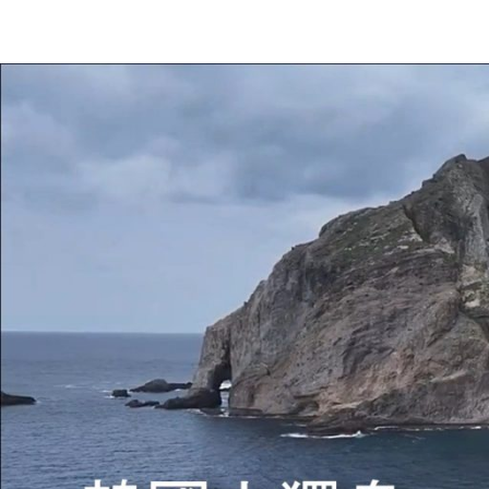
Skip
to
한
독
국
content
의
독
도
도
에
한
대
한
역
국
사
적
사
과
실
일
본