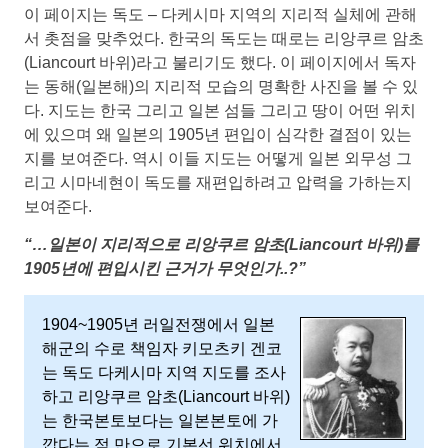
사
이 페이지는 독도 – 다케시마 지역의 지리적 실체에 관해
서 촛점을 맞추었다. 한국의 독도는 때로는 리앙쿠르 암초
이
(Liancourt 바위)라고 불리기도 했다. 이 페이지에서 독자
는 동해(일본해)의 지리적 모습의 명확한 사진을 볼 수 있
의
다. 지도는 한국 그리고 일본 섬들 그리고 땅이 어떤 위치
에 있으며 왜 일본의 1905년 편입이 심각한 결점이 있는
독
지를 보여준다. 역시 이들 지도는 어떻게 일본 외무성 그
리고 시마네현이 독도를 재편입하려고 압력을 가하는지
도
보여준다.
“…일본이 지리적으로 리앙쿠르 암초(Liancourt 바위)를
분
1905년에 편입시킨 근거가 무엇인가..?”
쟁
1904~1905년 러일전쟁에서 일본
해군의 수로 책임자 키모츠키 겐코
의
는 독도 다케시마 지역 지도를 조사
하고 리앙쿠르 암초(Liancourt 바위)
그
는 한국본토보다는 일본본토에 가
깝다는 점 만으로 기본선 위치에서