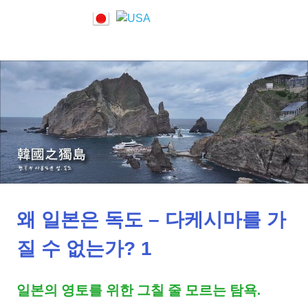
Skip
to
한
MENU
content
독
국
의
도
독
도
에
한
대
한
역
국
사
적
과
사
실
왜 일본은 독도 – 다케시마를 가
일
질 수 없는가? 1
본
일본의 영토를 위한 그칠 줄 모르는 탐욕.