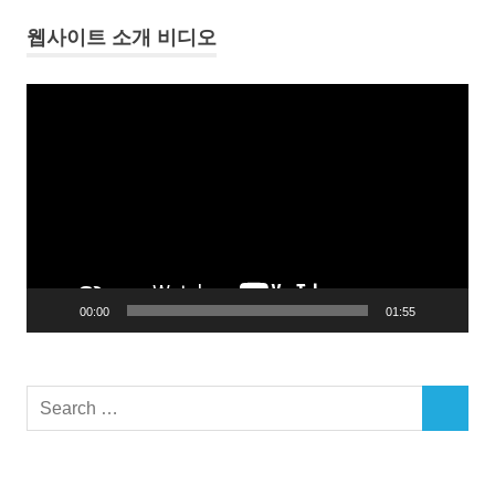
독
도
웹사이트 소개 비디오
독
도
동
의
영
진
상
실
플
일
레
본
이
한
국
어
영
토
00:00
01:55
분
쟁
일
Search
본
SEARCH
for:
의
팽
창
주