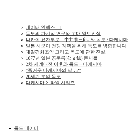
의
독
데이터 인덱스 – 1
독도의 가시적 연구와 고대 영토인식
도
나카이 요자부로 – 中井養三郎- 와 독도 / 다케시마
일본 해군이 전쟁 계획을 위해 독도를 병합합니다.
분
대일평화조약 그리고 독도에 관한 진실.
1877년 일본 공문록(公文錄) 문서들
2차 세계대전 이후와 독도 – 다케시마
쟁
“즐거운 다케시마의 날…?”
20세기 초의 독도
의
다케시마 X 파일 시리즈
그
사
실
독도 데이터