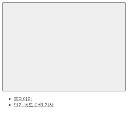
Skip
to
한
독
content
국
의
도
독
도
한
에
대
Menu
한
국
역
사
과
적
사
일
실
본
홈페이지
인기 독도 관련 기사
사
이