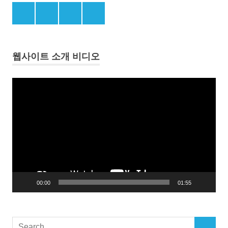
영
Menu
Menu
Menu
Menu
토
Item
Item
Item
Item
분
쟁
웹사이트 소개 비디오
일
본
의
동
독
영
도
상
병
플
합
레
한
이
국
어
의
일
제
00:00
01:55
식
민
지
배
Search