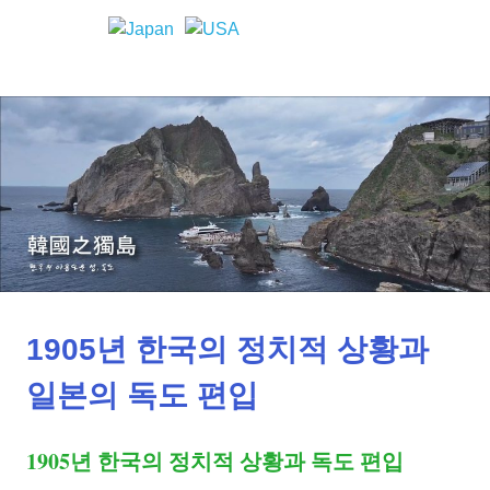
Skip
to
한
MENU
content
독
국
의
도
독
도
에
한
대
한
역
국
사
적
과
사
실
1905년 한국의 정치적 상황과
일
일본의 독도 편입
본
1905년 한국의 정치적 상황과 독도 편입