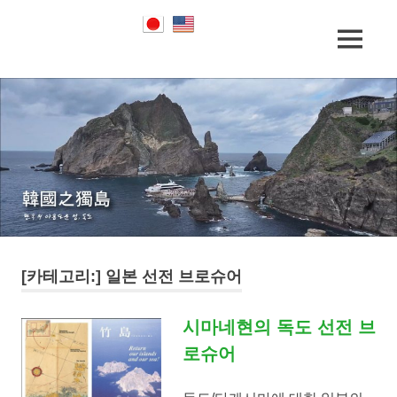
Skip
to
한
MENU
content
독
국
의
도
독
도
에
한
대
한
역
국
사
적
과
사
실
[카테고리:]
일본 선전 브로슈어
일
시마네현의 독도 선전 브
본
로슈어