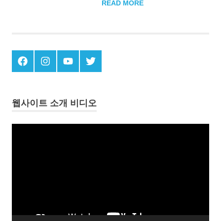
READ MORE
사
실
Menu
Menu
Menu
Menu
이
Item
Item
Item
Item
있
웹사이트 소개 비디오
다.
동
영
상
플
레
이
어