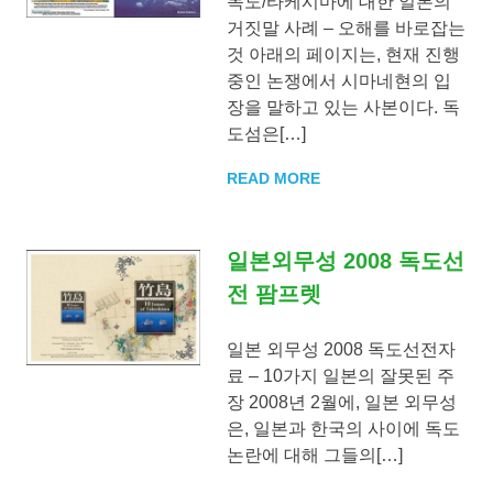
사
독도/타케시마에 대한 일본의
거짓말 사례 – 오해를 바로잡는
이
것 아래의 페이지는, 현재 진행
중인 논쟁에서 시마네현의 입
의
장을 말하고 있는 사본이다. 독
도섬은[…]
독
READ MORE
도
일본외무성 2008 독도선
분
전 팜프렛
쟁
일본 외무성 2008 독도선전자
료 – 10가지 일본의 잘못된 주
장 2008년 2월에, 일본 외무성
의
은, 일본과 한국의 사이에 독도
논란에 대해 그들의[…]
그