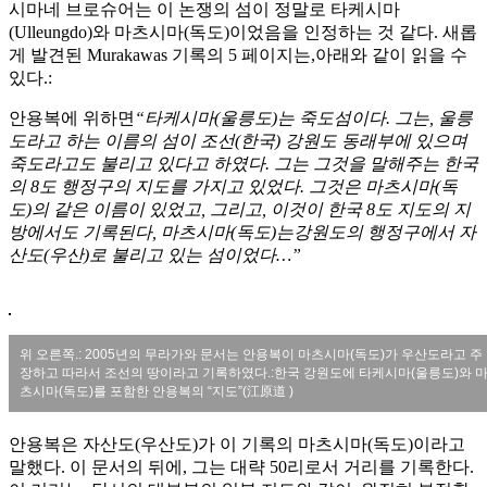
시마네 브로슈어는 이 논쟁의 섬이 정말로 타케시마
(Ulleungdo)와 마츠시마(독도)이었음을 인정하는 것 같다. 새롭
게 발견된 Murakawas 기록의 5 페이지는,아래와 같이 읽을 수
있다.:
안용복에 위하면
“타케시마(울릉도)는 죽도섬이다. 그는, 울릉
도라고 하는 이름의 섬이 조선(한국) 강원도 동래부에 있으며
죽도라고도 불리고 있다고 하였다. 그는 그것을 말해주는 한국
의 8도 행정구의 지도를 가지고 있었다. 그것은 마츠시마(독
도)의 같은 이름이 있었고, 그리고, 이것이 한국 8도 지도의 지
방에서도 기록된다, 마츠시마(독도)는강원도의 행정구에서 자
산도(우산)로 불리고 있는 섬이었다…”
위 오른쪽.: 2005년의 무라가와 문서는 안용복이 마츠시마(독도)가 우산도라고 주
장하고 따라서 조선의 땅이라고 기록하였다.:한국 강원도에 타케시마(울릉도)와 
츠시마(독도)를 포함한 안용복의 “지도”(江原道 )
안용복은 자산도(우산도)가 이 기록의 마츠시마(독도)이라고
말했다. 이 문서의 뒤에, 그는 대략 50리로서 거리를 기록한다.