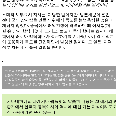
본의 영역에 넣기로 결정되었으며, 시마네현과는 별개이다…”
스미타 노부요시 지사는, 지당한 일이지만, 일본해군이 편입
전에 군의 감시탑을 만들기 위해서 독도를 불법측량한 것은 기
재하지 않았다. 중국에서 러일전쟁이 격렬하던 때 아서항(대
련)은 당시 함락되었다, 그리고, 토고 제독의 함대는 츠시마 해
협에서 러시아 발틱함대가 접근하기를 기다렸다. 이 일은 일본
이 조용하게 독도를 편입하면서 발생한 일이다. 그 일은. 지역
정부 차원에서 슬쩍 알렸을 뿐이다.
위 왼쪽：왼쪽 위: 1904년 2월, 한국의 인천인 제물포에 상륙한 일본군. 오른쪽 위:
일본이 다케시마를 편입하기 3개월 전, 일본 군함 쓰시마의 야마나카 시바키치는
이 리앙쿠르 바위 측량도를 그렸습니다. 러일전쟁 중에 그려진 이 지도는 군사 관
소와 전신국의 이상적인 망루 위치와 가시 범위를 보여줍니다.
시마네현에의 타케시마 팜플렛의 달콤한 내용은 20 세기의 
환기에서 한국과 동북아시아 역사에 대한 기본 지식이라도 
진 사람이라면 속지 않는다.