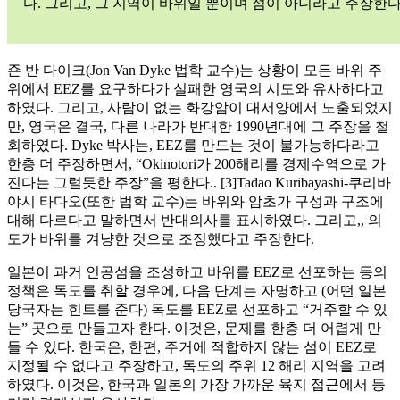
다. 그리고, 그 지역이 바위일 뿐이며 섬이 아니라고 주장한다
죤 반 다이크(Jon Van Dyke 법학 교수)는 상황이 모든 바위 주
위에서 EEZ를 요구하다가 실패한 영국의 시도와 유사하다고
하였다. 그리고, 사람이 없는 화강암이 대서양에서 노출되었지
만, 영국은 결국, 다른 나라가 반대한 1990년대에 그 주장을 철
회하였다. Dyke 박사는, EEZ를 만드는 것이 불가능하다라고
한층 더 주장하면서, “Okinotori가 200해리를 경제수역으로 가
진다는 그럴듯한 주장”을 평한다.. [3]Tadao Kuribayashi-쿠리바
야시 타다오(또한 법학 교수)는 바위와 암초가 구성과 구조에
대해 다르다고 말하면서 반대의사를 표시하였다. 그리고,, 의
도가 바위를 겨냥한 것으로 조정했다고 주장한다.
일본이 과거 인공섬을 조성하고 바위를 EEZ로 선포하는 등의
정책은 독도를 취할 경우에, 다음 단계는 자명하고 (어떤 일본
당국자는 힌트를 준다) 독도를 EEZ로 선포하고 “거주할 수 있
는” 곳으로 만들고자 한다. 이것은, 문제를 한층 더 어렵게 만
들 수 있다. 한국은, 한편, 주거에 적합하지 않는 섬이 EEZ로
지정될 수 없다고 주장하고, 독도의 주위 12 해리 지역을 고려
하였다. 이것은, 한국과 일본의 가장 가까운 육지 접근에서 등