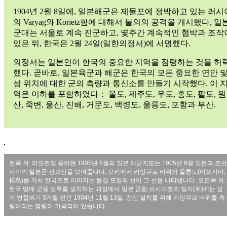
1904년 2월 8일에, 일본해군은 제물포에 정박하고 있는 러시
의 Varyag와 Korietz함에 대해서 불의의 공격을 개시했다, 일
군대는 서울로 계속 진군하고, 몇주간 계속적인 협박과 조작
있은 뒤, 한국은 2월 24일(일한의정서)에 서명했다.
의정서는 일본인이 한국의 중요한 지역을 점령하는 것을 허
했다. 곧바로, 일본육군과 해군은 한국의 모든 중요한 연안 
섬 위치에 대한 군의 측량과 통신소를 만들기 시작했다. 이 
역은 이하를 포함하였다： 울도, 제주도, 우도, 홍도, 팔도, 원
산, 죽변, 울산, 진해, 거문도, 백령도, 울릉도, 포항과 부산.
왼쪽 위: 러일전쟁 중이던 1905년 6월의 일본 해군지도는 1905년 6월 일본과 조선
사이의 일본군 전보선을 보여줍니다. 오키에서 리앙쿠르 바위와 울릉도(마쓰시마,
松島)를 거쳐 한국으로 이어지는 물결 모양의 선이 그 선을 나타냅니다. 오른쪽 위:
한국 땅에 군용 망루를 설치하는 과정에서 일본 군함 쓰시마호의 일지(위)에는 섬
이 병합되기 3개월 전인 1904년 11월 13일, 전신 설치를 위해 리앙쿠르 바위를 측
량하라는 명령이 기록되어 있습니다.