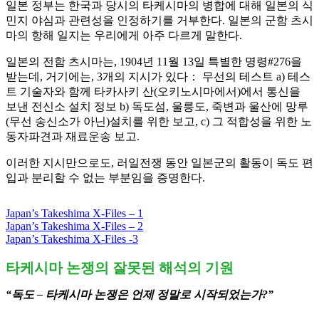
일본 정부는 한국과 당시의 타케시마의 병합에 대해 일본의 식
민지 야심과 관련성을 인정하기를 거부한다. 일본의 군함 츠시
마의 항해 일지는 우리에게 아주 다르게 말한다.
일본의 전함 츠시마는, 1904년 11월 13일 특별한 명령#276을
받는데, 거기에는, 3개의 지시가 있다： 무선의 테스트 a) 테스
트 기술자와 함께 타카사키 산(오키노시마에서)에서 통신을
보낸 전신소 설치 정보 b) 독도섬, 울릉도, 죽변과 울산에 망루
(무선 송신소가 아닌)설치를 위한 보고, c) 그 적합성을 위한 노
동자파견과 재료운송 보고.
이러한 지시만으로도, 러일전쟁 동안 일본군의 활동이 독도 편
입과 분리할 수 없는 부분임을 증명한다.
Japan’s Takeshima X-Files – 1
Japan’s Takeshima X-Files – 2
Japan’s Takeshima X-Files -3
타케시마 논쟁의 잘못된 해석의 기원
“독도 – 타케시마 논쟁은 언제 정말로 시작되었는가?”