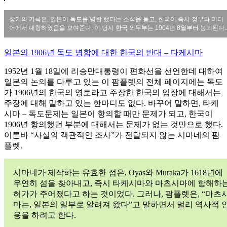
상기의 기록은, 일본이 독도를 병합 했다는 소식을 듣고, 한국이 즉시 정부와 미디
어에서 대항하였음을 보여준다. 이 당시 한국 외무부는 1904년 8월부터 붕괴된다.
일본의 1906년 독도 병합에 대한 한국의 반대 – 다케시마
1952년 1월 18일에 리승만대통령이 편화선을 선언한데 대하여
일본의 논의를 다루고 있는 이 팜플렛의 전체 페이지에는 독도
가 1906년의 한국의 영토라고 주장한 한국의 입장에 대해서는
주장에 대해 말하고 있는 한마디도 없다. 바꾸어 말하면, 타케
시마 – 독도문제는 일본이 항의할 때만 문제가 되고, 한국이
1906년 항의했던 부분에 대해서는 문제가 없는 것만으로 했다.
이른바 “사실의 객관적인 조사”가 전달되지 않는 시마네의 팜
플렛.
시마네가 제작하는 유효한 점은, Oyas와 Muraka가 1618년에
우연히 섬을 찾아내고, 즉시 타케시마와 마츠시마에 항해하
허가가 주어졌다고 하는 것이었다. 그러나, 팜플렛은, “마츠
마는, 일본의 일부로 알려져 왔다”고 말하면서 멀리 역사적 
용을 하려고 한다.