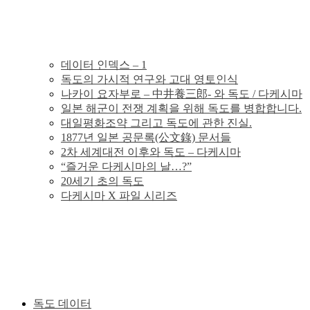
의
독
데이터 인덱스 – 1
독도의 가시적 연구와 고대 영토인식
도
나카이 요자부로 – 中井養三郎- 와 독도 / 다케시마
일본 해군이 전쟁 계획을 위해 독도를 병합합니다.
분
대일평화조약 그리고 독도에 관한 진실.
1877년 일본 공문록(公文錄) 문서들
2차 세계대전 이후와 독도 – 다케시마
쟁
“즐거운 다케시마의 날…?”
20세기 초의 독도
의
다케시마 X 파일 시리즈
그
사
실
독도 데이터