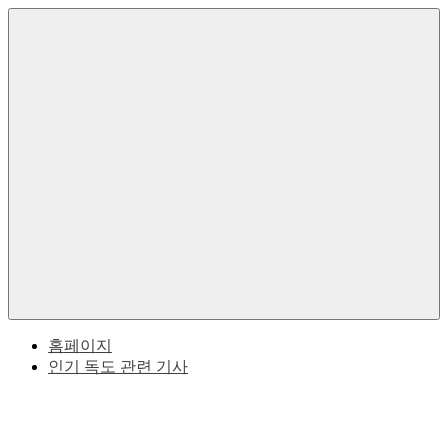
Skip
to
한
독
content
국
의
도
독
도
한
에
대
Menu
한
국
역
사
과
적
사
일
실
본
홈페이지
인기 독도 관련 기사
사
이