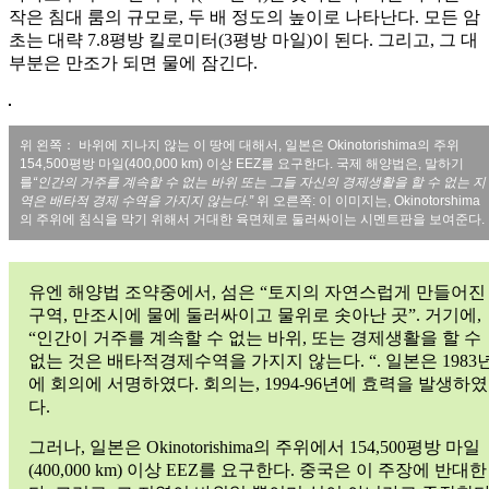
작은 침대 룸의 규모로, 두 배 정도의 높이로 나타난다. 모든 암
초는 대략 7.8평방 킬로미터(3평방 마일)이 된다. 그리고, 그 대
부분은 만조가 되면 물에 잠긴다.
위 왼쪽： 바위에 지나지 않는 이 땅에 대해서, 일본은 Okinotorishima의 주위
154,500평방 마일(400,000 km) 이상 EEZ를 요구한다. 국제 해양법은, 말하기
를
“인간의 거주를 계속할 수 없는 바위 또는 그들 자신의 경제생활을 할 수 없는 지
역은 배타적 경제 수역을 가지지 않는다.”
위 오른쪽: 이 이미지는, Okinotorshima
의 주위에 침식을 막기 위해서 거대한 육면체로 둘러싸이는 시멘트판을 보여준다.
유엔 해양법 조약중에서, 섬은 “토지의 자연스럽게 만들어진
구역, 만조시에 물에 둘러싸이고 물위로 솟아난 곳”. 거기에,
“인간이 거주를 계속할 수 없는 바위, 또는 경제생활을 할 수
없는 것은 배타적경제수역을 가지지 않는다. “. 일본은 1983
에 회의에 서명하였다. 회의는, 1994-96년에 효력을 발생하였
다.
그러나, 일본은 Okinotorishima의 주위에서 154,500평방 마일
(400,000 km) 이상 EEZ를 요구한다. 중국은 이 주장에 반대한