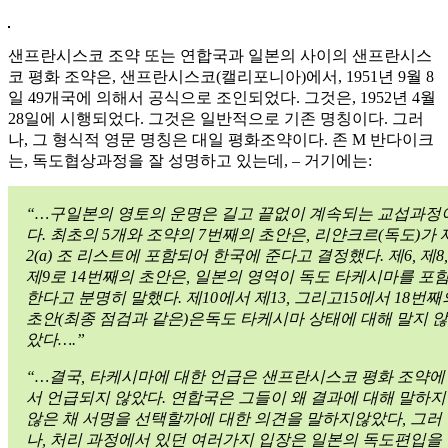
샌프란시스코 조약 또는 연합국과 일본의 사이의 샌프란시스
코 평화 조약은, 샌프란시스코(캘리포니아)에서, 1951년 9월 8
일 49개국에 의해서 공식으로 조인되었다. 그것은, 1952년 4월
28일에 시행되었다. 그것은 일반적으로 기존 명칭이다. 그러
나, 그 형식적 영문 명칭은 대일 평화조약이다. 존 M 반다이크
는, 독도협상과정을 잘 성명하고 있는데, – 거기에는:
“…구일본의 영토의 운명은 길고 끝없이 계속되는 교섭과정
다. 최초의 5개와 조약의 7번째의 초안은, 리얀크르(독도)가 
2(a) 조 리스트에 포함되어 한국에 준다고 결정했다. 제6, 제8,
제9로 14번째의 초안은, 일본의 영역이 독도 타케시마를 포
한다고 분명히 말했다. 제10에서 제13, 그리고15에서 18번째
초안(최종 점검과 같은)은독도 타케시마 상태에 대해 말지 않
았다….”
“…결국, 타케시마에 대한 언급은 샌프란시스코 평화 조약에
서 언급되지 않았다. 연합국은 그들이 왜 결과에 대해 말하지
않은 채 서명을 선택할까에 대한 의견을 말하지않았다, 그러
나, 처리 과정에서 있던 여러가지 입장은 일본의 독도편입을