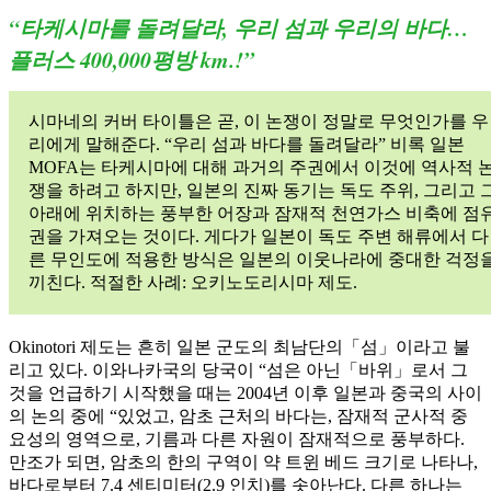
“타케시마를 돌려달라, 우리 섬과 우리의 바다…
플러스 400,000평방 km.!”
시마네의 커버 타이틀은 곧, 이 논쟁이 정말로 무엇인가를 우
리에게 말해준다. “우리 섬과 바다를 돌려달라” 비록 일본
MOFA는 타케시마에 대해 과거의 주권에서 이것에 역사적 
쟁을 하려고 하지만, 일본의 진짜 동기는 독도 주위, 그리고 
아래에 위치하는 풍부한 어장과 잠재적 천연가스 비축에 점
권을 가져오는 것이다. 게다가 일본이 독도 주변 해류에서 다
른 무인도에 적용한 방식은 일본의 이웃나라에 중대한 걱정
끼친다. 적절한 사례: 오키노도리시마 제도.
Okinotori 제도는 흔히 일본 군도의 최남단의「섬」이라고 불
리고 있다. 이와나카국의 당국이 “섬은 아닌「바위」로서 그
것을 언급하기 시작했을 때는 2004년 이후 일본과 중국의 사이
의 논의 중에 “있었고, 암초 근처의 바다는, 잠재적 군사적 중
요성의 영역으로, 기름과 다른 자원이 잠재적으로 풍부하다.
만조가 되면, 암초의 한의 구역이 약 트윈 베드 크기로 나타나,
바다로부터 7.4 센티미터(2.9 인치)를 솟아난다. 다른 하나는