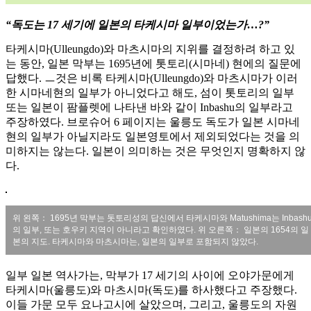
“독도는 17 세기에 일본의 타케시마 일부이었는가…?”
타케시마(Ulleungdo)와 마츠시마의 지위를 결정하려 하고 있
는 동안, 일본 막부는 1695년에 톳토리(시마네) 현에의 질문에
답했다. ㅡ것은 비록 타케시마(Ulleungdo)와 마츠시마가 이러
한 시마네현의 일부가 아니었다고 해도, 섬이 톳토리의 일부
또는 일본이 팜플렛에 나타낸 바와 같이 Inbashu의 일부라고
주장하였다. 브로슈어 6 페이지는 울릉도 독도가 일본 시마네
현의 일부가 아닐지라도 일본영토에서 제외되었다는 것을 의
미하지는 않는다. 일본이 의미하는 것은 무엇인지 명확하지 않
다.
위 왼쪽： 1695년 막부는 돗토리성의 답신에서 타케시마와 Matushima는 Inbash
의 일부, 또는 호우키 지역이 아니라고 확인하였다. 위 오른쪽： 일본의 1654의 일
본의 지도. 타케시마와 마츠시마는, 일본의 일부로 포함되지 않았다.
일부 일본 역사가는, 막부가 17 세기의 사이에 오야가문에게
타케시마(울릉도)와 마츠시마(독도)를 하사했다고 주장했다.
이들 가문 모두 요나고시에 살았으며, 그리고, 울릉도의 자원