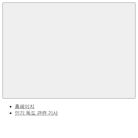
Skip
to
한
독
content
국
의
도
독
도
한
에
대
Menu
한
국
역
사
과
적
사
일
실
본
홈페이지
인기 독도 관련 기사
사
이