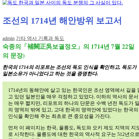
조선의 1714년 해안방위 보고서
admin
기타 역사 기록과 독도
숙종의「補闕正吳보궐정오」의 1714년 7월 22일
獨
島
의 문장)
竹
島
한국의 1714의 리포트는 조선의 독도 인식을 확인하고, 독도가
다
일본소유가 아니었다고 하는 것을 증명한다.
케
시
1714년의 동해안에 살고 있는 한국인은 조선 영역에서 길을 
마
고 있던 일본인을 매우 걱정하고 있었다. 이하의 역사의 문서
독
는 매우 짧지만, 리포트의 하나의 단문은 수백 년전 독도가 
도
의 영역의 밖에 있고, 고대 한국의 영역안에 있었다는 한국의
역
인식을 확인해 주는 최초로 큰 중요성을 가진다.
사
독
먼저 이 페이지는 한국, 울릉도, 독도와 오키 제도 지역의 지
도
로 시작한다. 울릉도에 대한 한국의 역사적 요구는 512년으
역