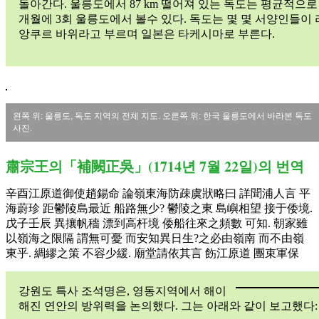
돌아간다. 울릉도에서 87 km 떨어져 있는 독도는 평균적으로 
사
개월에 3회 울릉도에서 볼수 있다. 독도는 몇 몇 서양인들이 
자
앙쿠르 바위라고 부르며 일본은 타케시마로 부른다.
료
독
도
의
진
실
왼쪽 위: 울릉도, 독도 지역의 전체 지도. 오른쪽 위: 한국 울릉도에서 바라본 독도
울
사진.
릉
도
肅宗王의「補闕正吳」(1714년 7월 22일)의 번역
辛酉江原道御使趙錫命 論嶺東海防疎虞狀略曰 詳聞浦人言 平
海蔚珍 距鬱陵島最近 船路無少? 鬱陵之東 島嶼相望 接于倭境.
戊子壬辰 異攘帆穡 漂到高杆境 倭船往來之頻數 可知. 朝家雖
以嶺海之限隔 謂無可憂 而安知異日生?之必由嶺南 而不由嶺
東乎. 綢繆之策 不容少緩. 廟堂請依其言 飭江原道 團束軍保
강원도 특사 조석명은, 영동지역에서 해이
해진 연안의 방위력을 논의했다. 그는 아래와 같이 보고했다: