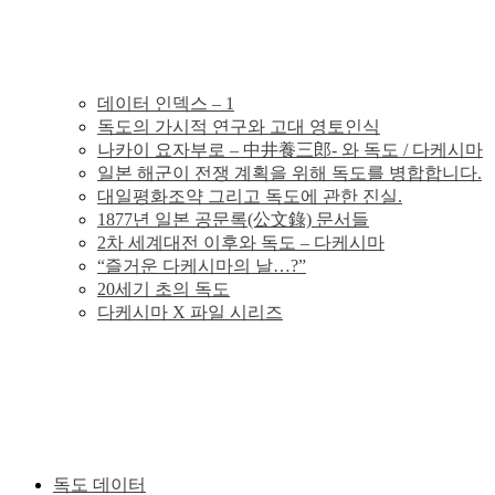
의
독
데이터 인덱스 – 1
독도의 가시적 연구와 고대 영토인식
도
나카이 요자부로 – 中井養三郎- 와 독도 / 다케시마
일본 해군이 전쟁 계획을 위해 독도를 병합합니다.
분
대일평화조약 그리고 독도에 관한 진실.
1877년 일본 공문록(公文錄) 문서들
2차 세계대전 이후와 독도 – 다케시마
쟁
“즐거운 다케시마의 날…?”
20세기 초의 독도
의
다케시마 X 파일 시리즈
그
사
실
독도 데이터