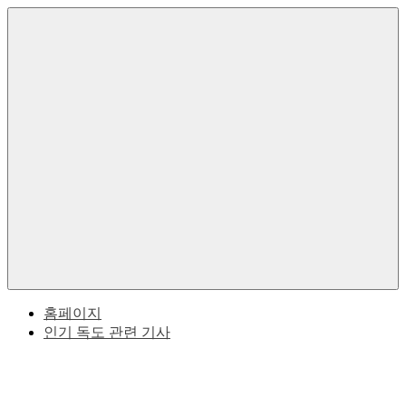
Skip
to
한
독
content
국
의
도
독
도
한
에
대
Menu
한
국
역
사
과
적
사
일
실
본
홈페이지
인기 독도 관련 기사
사
이