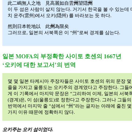
此二嶋無人之地 見高麗如自雲
州
望隠
州
이 두 섬은 사람이 살지 않는다. 거기서 한국을 볼 수 있는데 
치 운주(雲州)에서 오키(隠州) 를 바라보는 듯 하다.
然則日本乾地以 此
州
為限矣
그러므로, 일본의 서북쪽은 이 “州”로써 경계를 삼는다.
일본 MOFA의 부정확한 사이토 호센의 1667년
‘오키에 대한 보고서’의 번역
몇 몇 일본 타케시마 주장자들은 사이토 호센의 위의 문장 몇
줄을 가지고 울릉도는 오키주의 경계였다고 주장한다. 그들
게 이 기록에서 마지막 문장은 “그리하여 이제, 일본의 서북
(경계)은, 이 섬(울릉도)로 정한다고 주장한다. 그러나 그들의
번역에서 마지막 줄 “섬에서 “州”라는 글자는 아래에 줄친 몇
가지 이유 때문에 정확하지 않다.
오키주는 오키 섬이었다.