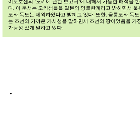
이토호센의 ‘오키에 관한 보고서’에 대해서 가능한 해석을 한
다. 이 문서는 오키섬들을 일본의 영토한계라고 밝히면서 울
도와 독도는 제외하였다고 밝히고 있다. 또한, 울릉도와 독도
는 조선의 가까운 가시성을 말하면서 조선의 땅이었음을 가
가능성 있게 말하고 있다.
隱
Menu
州
Item
視
聽
合
記
독
도
독
Menu
Item
도
역
사
울
릉
도