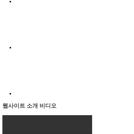
일
Menu
본
Item
한
국
영
토
분
쟁
Menu
Item
웹사이트 소개 비디오