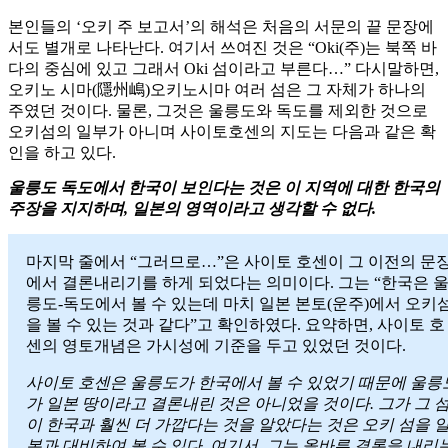
본인들의 ‘오키 주 보고서’의 해석은 처음의 서문의 끝 문장에
서도 별개로 나타난다. 여기서 쓰여진 것은 “Oki(주)는 북쪽 바
다의 중심에 있고 그래서 Oki 섬이라고 부른다…” 다시말하면,
오키노 시마(隱州嶋)오키노시마 여러 섬은 그 자체가 하나의
주였던 것이다. 물론, 그것은 울릉도와 독도를 제외한 것으로
오키섬의 일부가 아니며 사이토호센의 지도는 다음과 같은 확
인을 하고 있다.
울릉도 독도에서 한국이 보인다는 것은 이 지역에 대한 한국의
주장을 지지하며, 일본의 영역이라고 생각할 수 없다.
마지막 줄에서 “그러므로…”은 사이토 호센이 그 이전의 문
에서 결론내리기를 하게 되었다는 의미이다. 그는 “한국은 
릉도-독도에서 볼 수 있는데 마치 일본 본토(운주)에서 오키
을 볼 수 있는 것과 같다”고 확인하였다. 요약하면, 사이토 호
센의 영토개념은 가시성에 기준을 두고 있었던 것이다.
사이토 호센은 울릉도가 한국에서 볼 수 있었기 때문에 울릉
가 일본 땅이라고 결론내린 것은 아니었을 것이다. 그가 그 
이 한국과 훨씬 더 가깝다는 것을 알았다는 것은 오키 섬을 
본과 대비하여 볼 수 있다. 여기서. 그는 올바른 결론을 내리