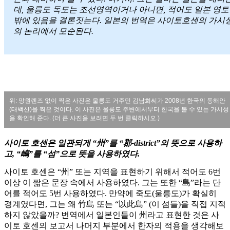
데, 울릉도 독도는 조선영역이거나 아니면, 적어도 일본 영토
밖에 있음을 결론짓는다. 일본의 번역은 사이토호센의 가시
의 논리에서 모순된다.
위: 망원렌즈 없이 찍은 사진은 울릉도 거주민 김남희씨가 2008년 한국의 동해안
(태백산)을 찍은 것이다. 이 사진은 울릉도 주변에서부터 한국을 볼 수 있는 가시성
을 확인해 준다. (더 큰 사진을 보려면 두 번 클릭하시오.)
사이토 호센은 일관되게 “州”를 “郡-district”의 뜻으로 사용하
고, “嶋”를 “섬”으로 뜻을 사용하였다.
사이토 호센은 “州” 또는 지역을 표현하기 위해서 적어도 6번
이상 이 짧은 문장 속에서 사용하였다. 그는 또한 “島”라는 단
어를 적어도 5번 사용하였다. 만약에 죽도(울릉도)가 확실히
경계였다면, 그는 왜 竹島 또는 “以此島” (이 섬들)을 직접 지적
하지 않았을까? 번역에서 일본인들이 州라고 표현한 것은 사
이토 호센의 보고서 나머지 부분에서 한자의 적용을 생각해보