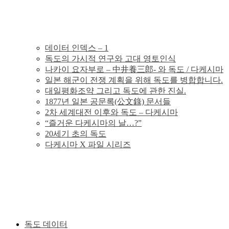
의
독
데이터 인덱스 – 1
독도의 가시적 연구와 고대 영토인식
도
나카이 요자부로 – 中井養三郎- 와 독도 / 다케시마
일본 해군이 전쟁 계획을 위해 독도를 병합합니다.
분
대일평화조약 그리고 독도에 관한 진실.
1877년 일본 공문록(公文錄) 문서들
2차 세계대전 이후와 독도 – 다케시마
쟁
“즐거운 다케시마의 날…?”
20세기 초의 독도
의
다케시마 X 파일 시리즈
그
사
실
독도 데이터