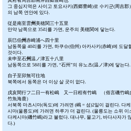
其府者周吉郡南岸西郷豊崎也
그 중심지역은 사이고 토요사키(西郷豊崎)로 수키군(周吉郡
의 남쪽 연안에 있다.
従是南至雲
州
美穂関三十五里
만약 남쪽으로 35리를 가면, 운주의 美穂関에 닿는다.
辰巳伯
州
赤崎浦へ四十里
남동쪽을 40리를 가면, 하쿠슈(伯州) 아카사키(赤崎)에 도달
것이다.
未申至石
州
温ノ津五十八里
남동쪽으로 58리를 가면, “石州”의 유노츠(温ノ津)에 닿는다.
自子至卯無可往地
북쪽에서 동쪽은 더 이상 살 곳이 없다.
戌亥間行フ二日一有松嶋 又一日程有竹嶋 （俗言磯竹嶋
竹魚海鹿）
서북쪽 마츠시마(독도)에 가려면 (嶋 = 섬)2일이 걸린다. 다케
시마(울릉도)에 가려면 하루가 더 걸린다. (울릉도는 소위 이
다케시마(磯竹嶋)라고 불렀다. 대나무, 물고기, 바다사자가 
다.)