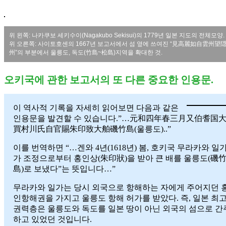
위 왼쪽: 나카쿠보 세키수이(Nagakubo Sekisui)의 1779년 일본 지도의 전체모양.
위 오른쪽: 사이토호센의 1667년 보고서에서 섬 옆에 쓰여진 “見高麗如自雲州望
州”의 부분에서 울릉도, 독도(竹島~松島)지역을 확대한 것.
오키국에 관한 보고서의 또 다른 중요한 인용문.
이 역사적 기록을 자세히 읽어보면 다음과 같은
인용문을 발견할 수 있습니다.”…元和四年春三月又伯耆国
買村川氏自官賜朱印致大舶磯竹島(울릉도)..”
이를 번역하면 “…겐와 4년(1618년) 봄, 호키국 무라카와 일
가 조정으로부터 홍인상(朱印狀)을 받아 큰 배를 울릉도(磯
島)로 보냈다”는 뜻입니다…”
무라카와 일가는 당시 외국으로 항해하는 자에게 주어지던 
인항해권을 가지고 울릉도 항해 허가를 받았다. 즉, 일본 최
권력층은 울릉도와 독도를 일본 땅이 아닌 외국의 섬으로 간
하고 있었던 것입니다.