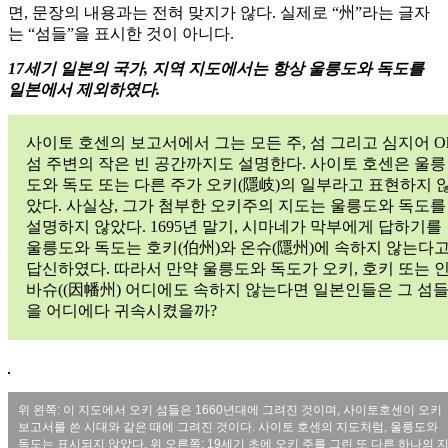
면, 문장의 내용과는 전혀 맞지가 않다. 실제로 “州”라는 글자
는 “섬들”을 표시한 것이 아니다.
17세기 일본의 국가, 지역 지도에서는 항상 울릉도와 독도를
일본에서 제외하였다.
사이토 호센의 보고서에서 그는 모든 주, 섬 그리고 심지어 Ok
섬 주변의 작은 빈 공간까지도 설명한다. 사이토 호센은 울릉
도와 독도 또는 다른 주가 오키(隱岐)의 일부라고 표현하지 
았다. 사실상, 그가 첨부한 오키주의 지도는 울릉도와 독도를
설명하지 않았다. 1695년 말기, 시마네가 막부에게 답하기를
울릉도와 독도는 호키(伯州)와 온슈(隱州)에 속하지 않는다
답신하였다. 따라서 만약 울릉도와 독도가 오키, 호키 또는 
바슈((因幡州) 어디에도 속하지 않는다면 일본인들은 그 섬
을 어디에다 귀속시켰을까?
위 왼쪽: 이 지도에서 오키 섬들은 1660년대에 그려진 것이며, 사이토호센이 오키
보고서를 쓴 시대와 같은 때에 그려진 것이다. 사이토 호센의 지도처럼, 울릉도와
독도는 표시되지 않았다. 위 오른쪽: 19세기 초에 오키 주를 그린 또 다른 하나의 