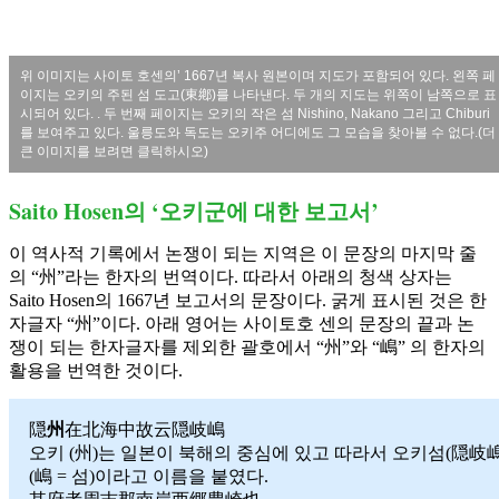
위 이미지는 사이토 호센의’ 1667년 복사 원본이며 지도가 포함되어 있다. 왼쪽 페
이지는 오키의 주된 섬 도고(東鄕)를 나타낸다. 두 개의 지도는 위쪽이 남쪽으로 표
시되어 있다. . 두 번째 페이지는 오키의 작은 섬 Nishino, Nakano 그리고 Chiburi
를 보여주고 있다. 울릉도와 독도는 오키주 어디에도 그 모습을 찾아볼 수 없다.(더
큰 이미지를 보려면 클릭하시오)
Saito Hosen의 ‘오키군에 대한 보고서’
이 역사적 기록에서 논쟁이 되는 지역은 이 문장의 마지막 줄
의 “州”라는 한자의 번역이다. 따라서 아래의 청색 상자는
Saito Hosen의 1667년 보고서의 문장이다. 굵게 표시된 것은 한
자글자 “州”이다. 아래 영어는 사이토호 센의 문장의 끝과 논
쟁이 되는 한자글자를 제외한 괄호에서 “州”와 “嶋” 의 한자의
활용을 번역한 것이다.
隠
州
在北海中故云隠岐嶋
오키 (州)는 일본이 북해의 중심에 있고 따라서 오키섬(隠岐嶋
(嶋 = 섬)이라고 이름을 붙였다.