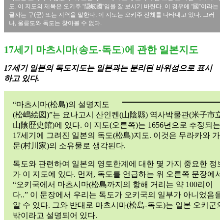
도. 이 지도의 제목은 오키주 “隠岐國”임을 잘 보시기 바란다. 이 경우에 “國”이라는
글자는 구(군) 또는 지역을 말한다. 이 지도는 오키주 전체를 나타내고 있다. 그러
나, 울릉도와 독도는 찾아볼 수 없다.
17세기 마츠시마(송도-독도)에 관한 일본지도
17세기 일본의 독도지도는 일본과는 분리된 바위섬으로 표시
하고 있다.
“마츠시마(松島)의 설명지도
(松嶋絵図)”는 요나고시 산인켄(山陰縣) 역사박물관(米子市
山陰歴史館)에 있다. 이 지도(오른쪽)는 1656년으로 추정되
17세기에 그려진 일본의 독도(松島)지도. 이것은 무라카와 가
문(村川家)의 소유물로 생각된다.
독도와 관련하여 일본의 영토한계에 대한 몇 가지 중요한 정
가 이 지도에 있다. 먼저, 독도를 언급하는 위 오른쪽 문장에
“오키국에서 마츠시마(松島까지의 항해 거리는 약 100리이
다..” 이 문장에서 우리는 독도가 오키국의 일부가 아니었음
알 수 있다. 그와 반대로 마츠시마(松島-독도)는 일본 오키군
밖이라고 설명되어 있다.