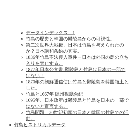
歴
史
データインデックス – 1
竹島の歴史と韓国の鬱陵島からの可視性。
第二次世界大戦後、日本は竹島を与えられたの
か？日本講和条約の真実。
1836年竹島不法侵入事件 – 日本は外国の島の立ち
入りを禁止する。
1877年日本公文書-鬱陵島と竹島は日本の一部で
はない！
1870年の朝鮮通信使は竹島と鬱陵島を韓国領土と
した。
竹島と1667年 隱州視廳合紀
1695年、日本政府は鬱陵島と竹島を日本の一部で
はないと宣言する。
竹島問題 – 20世紀初頭の日本と韓国の竹島での活
動。
竹島ヒストリカルデータ