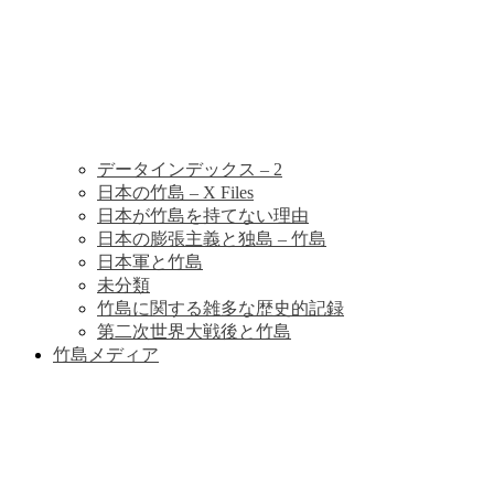
データインデックス – 2
日本の竹島 – X Files
日本が竹島を持てない理由
日本の膨張主義と独島 – 竹島
日本軍と竹島
未分類
竹島に関する雑多な歴史的記録
第二次世界大戦後と竹島
竹島メディア