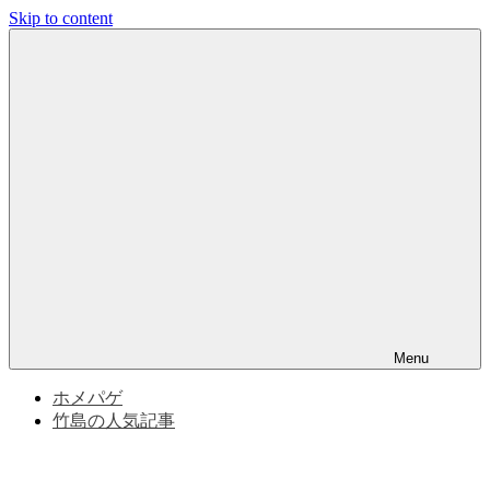
Skip to content
竹
竹
島
問
島
題
と
問
竹
島
の
題
歴
史
|
竹
Menu
島
ホメパゲ
竹島の人気記事
の