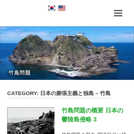
Skip
to
竹
content
MENU
竹
島
問
題
島
と
竹
島
問
の
歴
題
史
|
CATEGORY:
日本の膨張主義と独島 – 竹島
竹
竹島問題の概要 日本の
島
鬱陵島侵略 3