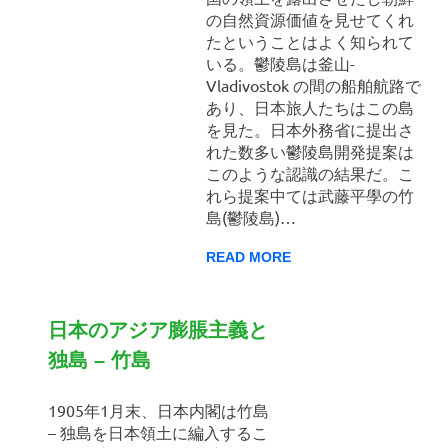
の自然資源価値を見せてくれ
たということはよく知られて
いる。鬱陵島は釜山-
Vladivostok の間の船舶航路で
あり、日本旅人たちはこの島
を見た。日本外務省に提出さ
れた数多い鬱陵島開発提案は
このような認識の結果だ。こ
れら提案中ては武藤平學の竹
島(鬱陵島)…
READ MORE
日本のアジア膨脹主義と
独島 – 竹島
1905年1月末、日本内閣は竹島
– 独島を日本領土に編入するこ