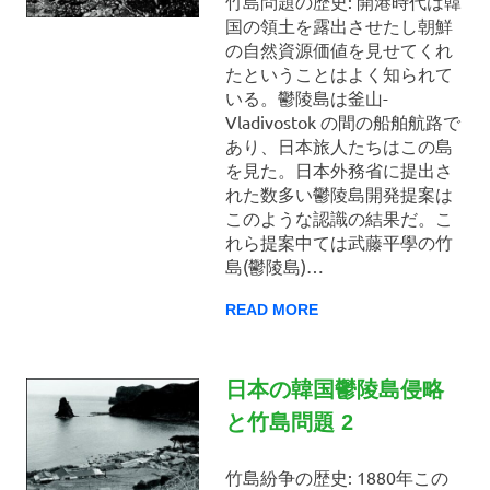
の
竹島問題の歴史: 開港時代は韓
国の領土を露出させたし朝鮮
歴
の自然資源価値を見せてくれ
たということはよく知られて
いる。鬱陵島は釜山-
史
Vladivostok の間の船舶航路で
あり、日本旅人たちはこの島
を見た。日本外務省に提出さ
れた数多い鬱陵島開発提案は
このような認識の結果だ。こ
れら提案中ては武藤平學の竹
島(鬱陵島)…
READ MORE
日本の韓国鬱陵島侵略
と竹島問題 2
竹島紛争の歴史: 1880年この