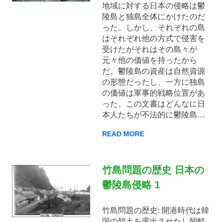
地域に対する日本の侵略は鬱
陵島と独島全体にかけたのだ
った。しかし、それぞれの島
はそれぞれ他の方式で侵害を
受けたがそれはその島々が
元々他の価値を持ったから
だ。鬱陵島の資産は自然資源
の形態だったし、一方に独島
の価値は軍事的戦略位置があ
った。この文書はどんなに日
本人たちが不法的に鬱陵島…
READ MORE
竹島問題の歴史 日本の
鬱陵島侵略 1
竹島問題の歴史: 開港時代は韓
国の領土を露出させたし朝鮮