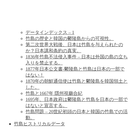
歴
史
データインデックス – 1
竹島の歴史と韓国の鬱陵島からの可視性。
第二次世界大戦後、日本は竹島を与えられたの
か？日本講和条約の真実。
1836年竹島不法侵入事件 – 日本は外国の島の立ち
入りを禁止する。
1877年日本公文書-鬱陵島と竹島は日本の一部で
はない！
1870年の朝鮮通信使は竹島と鬱陵島を韓国領土と
した。
竹島と1667年 隱州視廳合紀
1695年、日本政府は鬱陵島と竹島を日本の一部で
はないと宣言する。
竹島問題 – 20世紀初頭の日本と韓国の竹島での活
動。
竹島ヒストリカルデータ