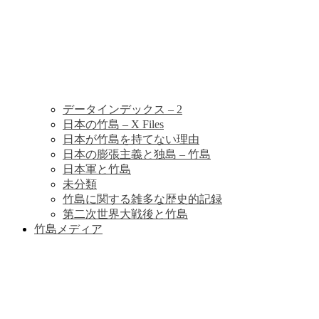
データインデックス – 2
日本の竹島 – X Files
日本が竹島を持てない理由
日本の膨張主義と独島 – 竹島
日本軍と竹島
未分類
竹島に関する雑多な歴史的記録
第二次世界大戦後と竹島
竹島メディア