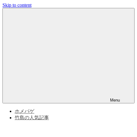
Skip to content
竹
竹
島
問
島
題
と
問
竹
島
の
題
歴
史
|
竹
Menu
島
ホメパゲ
竹島の人気記事
の