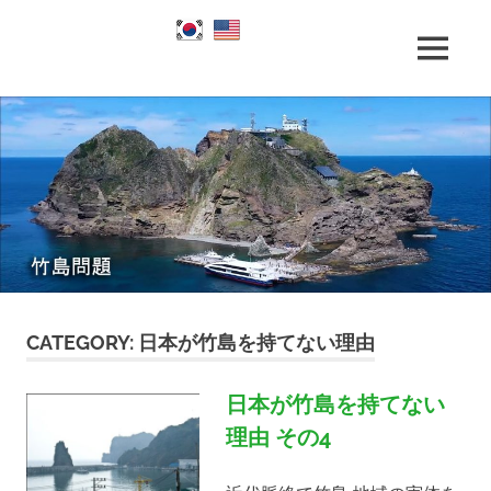
Skip
to
竹
MENU
content
竹
島
問
題
島
と
竹
島
問
の
歴
題
史
|
CATEGORY:
日本が竹島を持てない理由
竹
日本が竹島を持てない
島
理由 その4