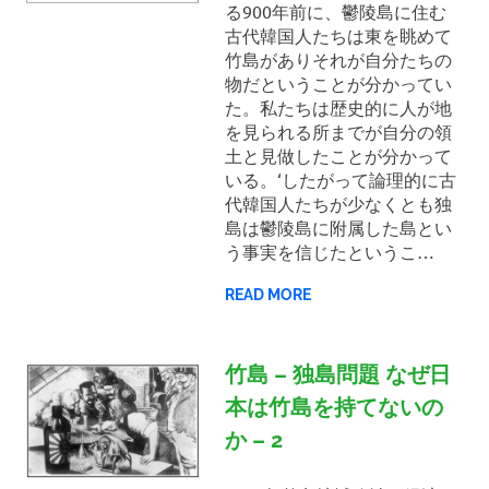
る900年前に、鬱陵島に住む
古代韓国人たちは東を眺めて
竹島がありそれが自分たちの
物だということが分かってい
た。私たちは歴史的に人が地
を見られる所までが自分の領
土と見做したことが分かって
いる。‘したがって論理的に古
代韓国人たちが少なくとも独
島は鬱陵島に附属した島とい
う事実を信じたというこ…
READ MORE
竹島 – 独島問題 なぜ日
本は竹島を持てないの
か – 2