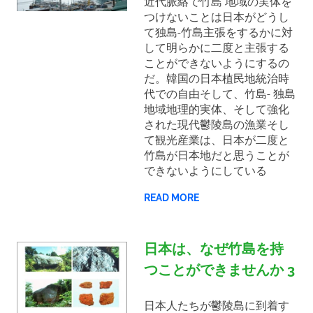
の
近代脈絡で竹島 地域の実体を
つけないことは日本がどうし
歴
て独島-竹島主張をするかに対
して明らかに二度と主張する
ことができないようにするの
史
だ。韓国の日本植民地統治時
代での自由そして、竹島- 独島
地域地理的実体、そして強化
された現代鬱陵島の漁業そし
て観光産業は、日本が二度と
竹島が日本地だと思うことが
できないようにしている
READ MORE
日本は、なぜ竹島を持
つことができませんか 3
日本人たちが鬱陵島に到着す