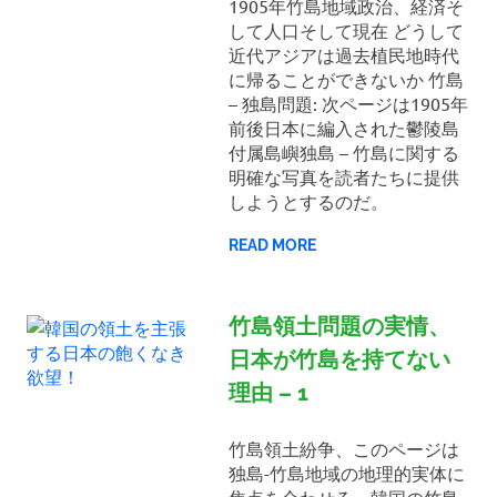
1905年竹島地域政治、経済そ
して人口そして現在 どうして
近代アジアは過去植民地時代
に帰ることができないか 竹島
– 独島問題: 次ページは1905年
前後日本に編入された鬱陵島
付属島嶼独島 – 竹島に関する
明確な写真を読者たちに提供
しようとするのだ。
READ MORE
竹島領土問題の実情、
日本が竹島を持てない
理由 – 1
竹島領土紛争、このページは
独島-竹島地域の地理的実体に