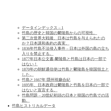
歴
史
データインデックス – 1
竹島の歴史と韓国の鬱陵島からの可視性。
第二次世界大戦後、日本は竹島を与えられたの
か？日本講和条約の真実。
1836年竹島不法侵入事件 – 日本は外国の島の立ち
入りを禁止する。
1877年日本公文書-鬱陵島と竹島は日本の一部で
はない！
1870年の朝鮮通信使は竹島と鬱陵島を韓国領土と
した。
竹島と1667年 隱州視廳合紀
1695年、日本政府は鬱陵島と竹島を日本の一部で
はないと宣言する。
竹島問題 – 20世紀初頭の日本と韓国の竹島での活
動。
竹島ヒストリカルデータ