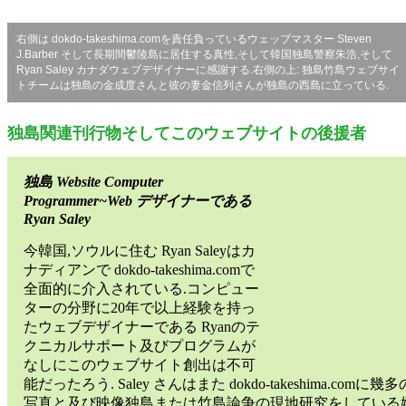
右側は dokdo-takeshima.comを責任負っているウェッブマスター Steven
J.Barber そして長期間鬱陵島に居住する真性,そして韓国独島警察朱浩,そして
Ryan Saley カナダウェブデザイナーに感謝する.右側の上: 独島竹島ウェブサイ
トチームは独島の金成度さんと彼の妻金信列さんが独島の西島に立っている.
独島関連刊行物そしてこのウェブサイトの後援者
独島 Website Computer
Programmer~Web デザイナーである
Ryan Saley
今韓国,ソウルに住む Ryan Saleyはカ
ナディアンで dokdo-takeshima.comで
全面的に介入されている.コンピュー
ターの分野に20年で以上経験を持っ
たウェブデザイナーである Ryanのテ
クニカルサポート及びプログラムが
なしにこのウェブサイト創出は不可
能だったろう. Saley さんはまた dokdo-takeshima.comに幾多
写真と及び映像独島または竹島論争の現地研究をしている