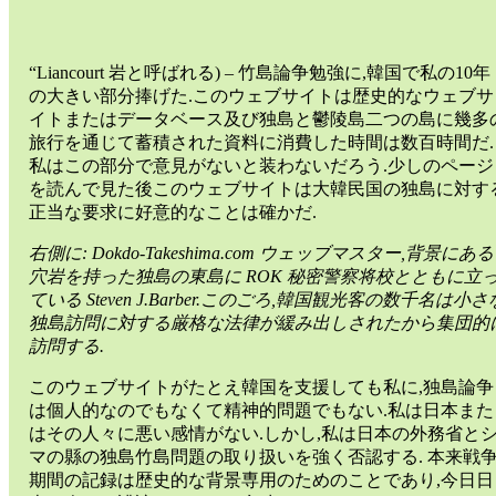
“Liancourt 岩と呼ばれる) – 竹島論争勉強に,韓国で私の10年
の大きい部分捧げた.このウェブサイトは歴史的なウェブサ
イトまたはデータベース及び独島と鬱陵島二つの島に幾多
旅行を通じて蓄積された資料に消費した時間は数百時間だ.
私はこの部分で意見がないと装わないだろう.少しのページ
を読んで見た後このウェブサイトは大韓民国の独島に対す
正当な要求に好意的なことは確かだ.
右側に: Dokdo-Takeshima.com ウェッブマスター,背景にある
穴岩を持った独島の東島に ROK 秘密警察将校とともに立
ている Steven J.Barber.このごろ,韓国観光客の数千名は小さ
独島訪問に対する厳格な法律が緩み出しされたから集団的
訪問する.
このウェブサイトがたとえ韓国を支援しても私に,独島論争
は個人的なのでもなくて精神的問題でもない.私は日本また
はその人々に悪い感情がない.しかし,私は日本の外務省と
マの縣の独島竹島問題の取り扱いを強く否認する. 本来戦
期間の記録は歴史的な背景専用のためのことであり,今日日