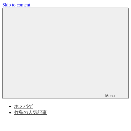
Skip to content
竹
竹
島
問
島
題
と
問
竹
島
の
題
歴
史
|
竹
Menu
島
ホメパゲ
竹島の人気記事
の