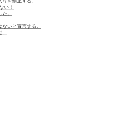
ち入りを禁止する。
はない！
した。
ではないと宣言する。
動。