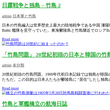
日露戦争と独島 – 竹島 2
admin
日本軍と竹島
日本の竹島編入は世界歴史上最大の陸地戦争である中国 瀋陽戦
Baltic 艦隊を見守っていた。東海鬱陵島と竹島隣近でロシア
Read more
「竹島問題」 20世紀初頭の日本と韓国の竹
admin
未分類
20世紀初頭の竹島問題。1900年代初日本記録では独島が
たちだ。この目的は日本人たちが鬱陵島に “居住”したし独島
Read more
竹島と軍艦橋立の航海日誌