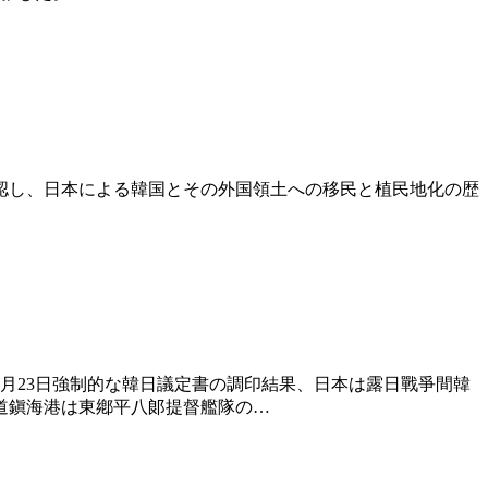
認し、日本による韓国とその外国領土への移民と植民地化の歴
2月23日強制的な韓日議定書の調印結果、日本は露日戰爭間韓
道鎭海港は東鄕平八郞提督艦隊の…