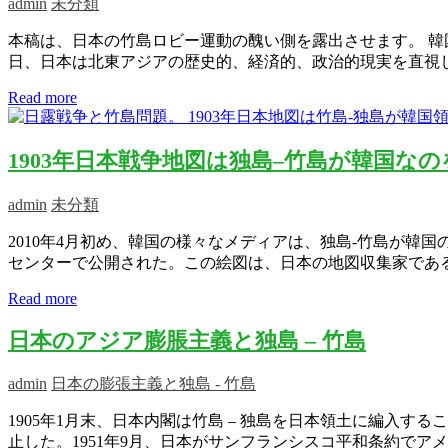
admin
未分類
本稿は、日本の竹島ロビー運動の醜い側を露出させます。 韓
日、日本は北東アジアの歴史的、経済的、政治的現実を直視し
Read more
1903年日本戦争地図は独島–竹島が韓国な
admin
未分類
2010年4月初め、韓国の様々なメディアは、独島-竹島が
センターで公開された。この絵図は、日本の地図収集家であ
Read more
日本のアジア膨脹主義と独島 – 竹島
admin
日本の膨張主義と独島 - 竹島
1905年1月末、日本内閣は竹島 – 独島を日本領土に編入する
止した。1951年9月、日本がサンフランシスコ平和条約で