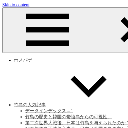
Skip to content
竹
竹
島
問
島
題
と
問
竹
島
の
題
ホメパゲ
歴
史
|
竹
島
竹島の人気記事
データインデックス – 1
の
竹島の歴史と韓国の鬱陵島からの可視性。
第二次世界大戦後、日本は竹島を与えられたのか