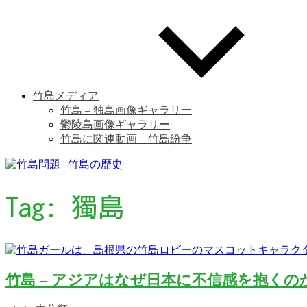
竹島メディア
竹島 – 独島画像ギャラリー
鬱陵島画像ギャラリー
竹島に関連動画 – 竹島紛争
Tag:
獨島
竹島 – アジアはなぜ日本に不信感を抱くの