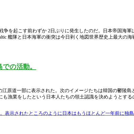
争を起こす前わずか 2日ぶりに発生したのだ。日本帝国海軍は 
Baltic 艦隊と日本海軍の衝突は今日剥く地図世界歴史上最大の
島での活動。
韓国の江原道一部に表示された。次のイメージたちは韓国の鬱陵島
にも漁業をしたという日本人たちの領土認識を決めようとするの