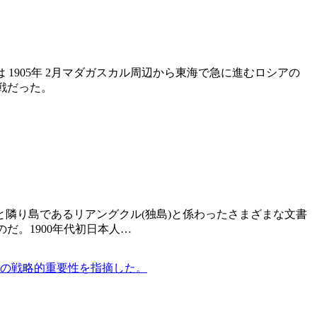
1905年 2月マダガスカル周辺から東海で急に進むロシアの
海戦だった。
と隣り島であるリアングクル(独島)と係わったさまざまな文書
だ。1900年代初日本人…