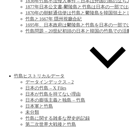
歴
1836年竹島不法侵入事件 – 日本は外国の島の立
1877年日本公文書-鬱陵島と竹島は日本の一部で
史
1870年の朝鮮通信使は竹島と鬱陵島を韓国領土と
竹島と1667年 隱州視廳合紀
1695年、日本政府は鬱陵島と竹島を日本の一部
竹島問題 – 20世紀初頭の日本と韓国の竹島での活
竹島ヒストリカルデータ
データインデックス – 2
日本の竹島 – X Files
日本が竹島を持てない理由
日本の膨張主義と独島 – 竹島
日本軍と竹島
未分類
竹島に関する雑多な歴史的記録
第二次世界大戦後と竹島