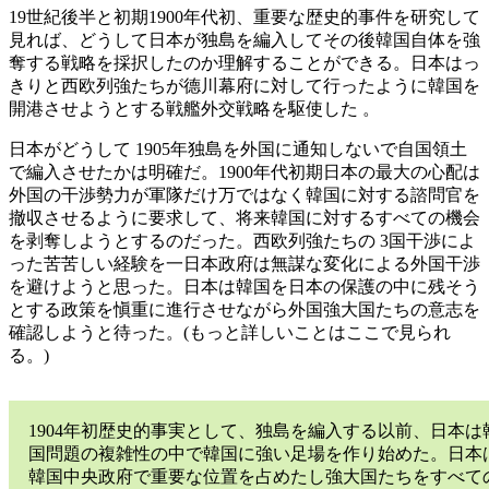
19世紀後半と初期1900年代初、重要な歴史的事件を研究して
見れば、どうして日本が独島を編入してその後韓国自体を強
奪する戦略を採択したのか理解することができる。日本はっ
きりと西欧列強たちが德川幕府に対して行ったように韓国を
開港させようとする戦艦外交戦略を駆使した 。
日本がどうして 1905年独島を外国に通知しないで自国領土
で編入させたかは明確だ。1900年代初期日本の最大の心配は
外国の干渉勢力が軍隊だけ万ではなく韓国に対する諮問官を
撤収させるように要求して、将来韓国に対するすべての機会
を剥奪しようとするのだった。西欧列強たちの 3国干渉によ
った苦苦しい経験を一日本政府は無謀な変化による外国干渉
を避けようと思った。日本は韓国を日本の保護の中に残そう
とする政策を愼重に進行させながら外国強大国たちの意志を
確認しようと待った。(もっと詳しいことはここで見られ
る。)
1904年初歴史的事実として、独島を編入する以前、日本は
国問題の複雑性の中で韓国に強い足場を作り始めた。日本
韓国中央政府で重要な位置を占めたし強大国たちをすべて