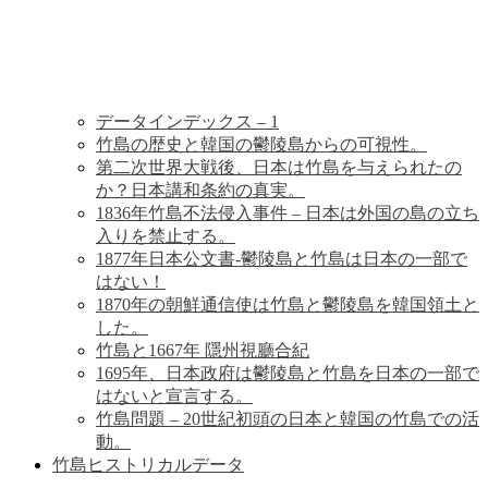
歴
史
データインデックス – 1
竹島の歴史と韓国の鬱陵島からの可視性。
第二次世界大戦後、日本は竹島を与えられたの
か？日本講和条約の真実。
1836年竹島不法侵入事件 – 日本は外国の島の立ち
入りを禁止する。
1877年日本公文書-鬱陵島と竹島は日本の一部で
はない！
1870年の朝鮮通信使は竹島と鬱陵島を韓国領土と
した。
竹島と1667年 隱州視廳合紀
1695年、日本政府は鬱陵島と竹島を日本の一部で
はないと宣言する。
竹島問題 – 20世紀初頭の日本と韓国の竹島での活
動。
竹島ヒストリカルデータ