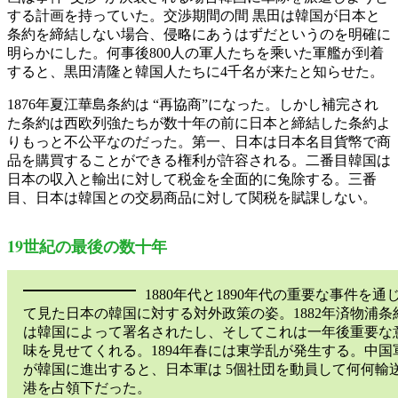
する計画を持っていた。交渉期間の間 黒田は韓国が日本と
条約を締結しない場合、侵略にあうはずだというのを明確に
明らかにした。何事後800人の軍人たちを乘いた軍艦が到着
すると、黒田清隆と韓国人たちに4千名が来たと知らせた。
1876年夏江華島条約は “再協商”になった。しかし補完され
た条約は西欧列強たちが数十年の前に日本と締結した条約よ
りもっと不公平なのだった。第一、日本は日本名目貨幤で商
品を購買することができる権利が許容される。二番目韓国は
日本の収入と輸出に対して税金を全面的に兔除する。三番
目、日本は韓国との交易商品に対して関税を賦課しない。
19世紀の最後の数十年
1880年代と1890年代の重要な事件を通
て見た日本の韓国に対する対外政策の姿。1882年済物浦条
は韓国によって署名されたし、そしてこれは一年後重要な
味を見せてくれる。1894年春には東学乱が発生する。中国
が韓国に進出すると、日本軍は 5個社団を動員して何何輸
港を占領下だった。