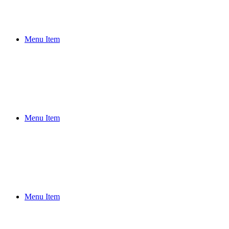
主
張
竹
島
Menu Item
日
本
の
竹
島
日
韓
Menu Item
領
土
問
題
独
島
竹
Menu Item
島
歴
史