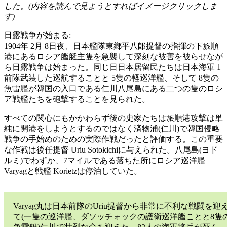
した。(内容を読んで見ようとすればイメージクリックしま
す)
日露戦争が始まる:
1904年 2月 8日夜、日本艦隊東鄕平八郞提督の指揮の下旅順
港にあるロシア艦艇主隻を急襲して深刻な被害を被らせなが
ら日露戦争は始まった。同じ日日本居留民たちは日本海軍 1
前隊武装した巡航することと 5隻の軽巡洋艦、そして 8隻の
魚雷艦が韓国の入口である仁川八尾島にある二つの隻のロシ
ア戦艦たちを砲撃することを見られた。
すべての関心にもかかわらず後の史家たちは旅順港攻撃は単
純に開港をしようとするのではなく済物浦(仁川)で韓国侵略
戦争の手始めのための実際作戦だったと評価する。この重要
な作戦は後任提督 Uriu Sotokichiに与えられた。八尾島(ヨド
ルミ)でわずか、7マイルである落ちた所にロシア巡洋艦
Varyagと戦艦 Korietzは停泊していた。
Varyag丸は日本前隊のUriu提督から非常に不利な戦闘を迎
て(一隻の巡洋艦、ダソッチォックの護衛巡洋艦ことと8隻