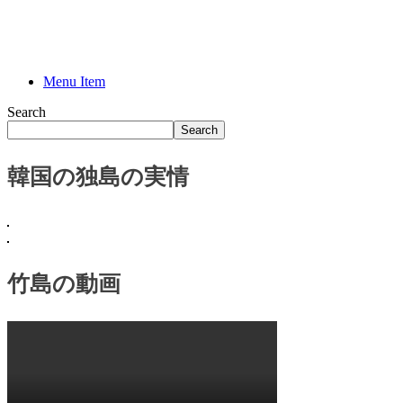
わ
か
り
や
す
Menu Item
い
Search
竹
Search
島
歴
史
韓国の独島の実情
鬱
陵
島
竹島の動画