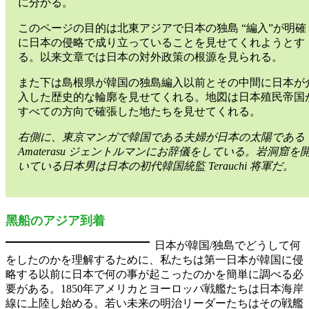
に分かる。
このページの目的は北東アジアで日本の独島 “編入”が明確
に日本の侵略で成り立っていることを見せてくれようとす
る。以来文章では日本の対外政策の根源を見られる。
また下は島根県が韓国の独島編入以前とその中間に日本が
入した歴史的な輪廓を見せてくれる。地図は日本殖民帝国
すべての方向で確張した地たちを見せてくれる。
右側に、東京マンガで韓国である夫婦が日本の太陽である
Amaterasu ジェントルマンにお辞儀をしている。岩洞窟を
いている日本男は日本の初代韓国統監 Terauchi 将軍だ。
黑船のアジア到着
日本が韓国/独島でどうして何
をしたのかを理解するために、私たちは第一日本が韓国に侵
略する以前に日本で何の事が起こったのかを簡単に調べる必
要がある。1850年アメリカとヨーロッパ戦艦たちは日本海岸
線に上陸し始める。若い未来の明治リーダーたちはその戦艦