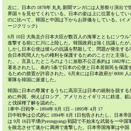
左に、日本の 1878年 丸丸 新聞マンガには人形祭り演出で
界国々を見せてくれている。日本の姿は上に位置をしてい
のに比べて、韓国と中国は下からお辞儀をしている。(イメ
ージクリック)
6月 10日 大鳥圭介日本大臣が数百人の海軍とともにソウル
進撃する前に仁川に上陸した。韓国政府は強く抗議したが
しかし日本公使は彼らの抗議を黙殺して、問題が発生する
合日本民間人たちの権利を保護するためのことだと主張し
た。。言及したところのように旅順不公正条約は 1882年に
署名されたし、条約 5条で日本の公使と日本居留民を保護
るための措置が許容された。6月末には日本政府が 8000 人
軍隊を韓国に派遣した。
韓国に日本の尊属するうちに高宗王は日本の統制を脱する
めに外国、例えばロシア、アメリカとイギリスに鉄道、鉱
と伐採権了解を認めた。
1車中-日戦争 – 1894年 8月 1日 – 1895年 4月 17
日中戦争は公式的に 1894年 8月 1日包告されたし、日本帝
は 9月 16日平壌(Pyeongyang) 戦闘で不始末な武裝を一中国
を敗北させて速かに満洲で進撃した。日本帝国海軍は中国