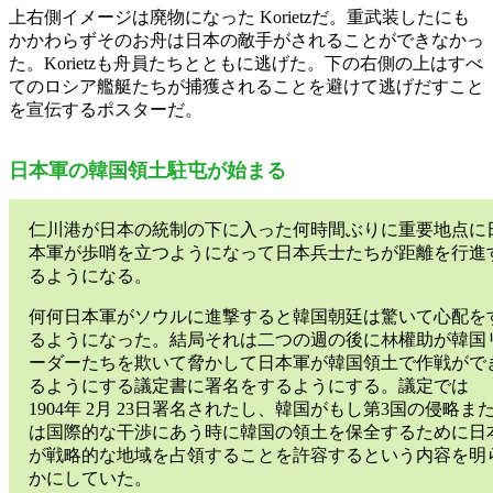
上右側イメージは廃物になった Korietzだ。重武装したにも
かかわらずそのお舟は日本の敵手がされることができなかっ
た。Korietzも舟員たちとともに逃げた。下の右側の上はすべ
てのロシア艦艇たちが捕獲されることを避けて逃げだすこと
を宣伝するポスターだ。
日本軍の韓国領土駐屯が始まる
仁川港が日本の統制の下に入った何時間ぶりに重要地点に
本軍が歩哨を立つようになって日本兵士たちが距離を行進
るようになる。
何何日本軍がソウルに進撃すると韓国朝廷は驚いて心配を
るようになった。結局それは二つの週の後に林權助が韓国
ーダーたちを欺いて脅かして日本軍が韓国領土で作戦がで
るようにする議定書に署名をするようにする。議定では
1904年 2月 23日署名されたし、韓国がもし第3国の侵略ま
は国際的な干渉にあう時に韓国の領土を保全するために日
が戦略的な地域を占領することを許容するという内容を明
かにしていた。