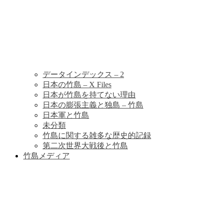
データインデックス – 2
日本の竹島 – X Files
日本が竹島を持てない理由
日本の膨張主義と独島 – 竹島
日本軍と竹島
未分類
竹島に関する雑多な歴史的記録
第二次世界大戦後と竹島
竹島メディア