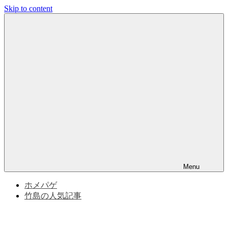
Skip to content
竹
竹
島
問
島
題
と
問
竹
島
の
題
歴
史
|
竹
Menu
島
ホメパゲ
竹島の人気記事
の