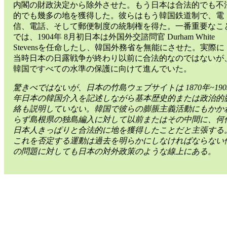
内閣の財政決定から除外させた。もう日本は合法的でも不
的でも幾多の地を獲得した。彼らはもう韓国鉄道制で、電
信、電話、そして郵便制度の統制権を得た。一番重要なこ
では、1904年 8月初日本は外国外交諮問官 Durham White
Stevensを任命したし、韓国外務省を無能にさせた。実際に
当時日本の日露戦争が終わり以前に合法的なのではないが
韓国ですべての水準の保護に向けて進んでいた。
驚きべではないが、日本の竹島ウェブサイトは 1870年~190
年日本の韓国介入を記述しながら基本歴史的または政治的
絡も説明していない。韓国で彼らの膨脹主義活動にもかか
らず島根県の独島編入に対して以前またはその中間に、何
日本人きっぱりと合法的に地を獲得したことだと主張する
これを否定する運動は過去を明らかにしなければならない
の問題に対しても日本の対外政策のような線上にある。
島
根
県
の