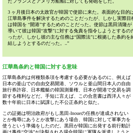
たフランスとアメリカ船舶に対しても発砲をした。
3 ヶ月後日本の太政官が韓国で使節に来た。表面的な目的
江華島事件を解決するためのことだったが、しかし実際目
は韓国を “開港”するためのことだった。使節は黒田清隆が
導いて彼は韓国“攻撃”に対する兔責を指令しようとするの
ったが、しかし彼の主な任務は“国際法”に根拠した条約を
結しようとするのだった。..”
江華島条約と韓国に対する意味
江華島条約は何種類条項を考慮する必要があるのに、例えば
日本の釜山での自由交易開港、ソウルと釜山間日本人の自由
旅行券許容、日本艦艇の韓国測量権、日本が開港で交易を調
節する権利などだ。手短に言えば、この合意書は西洋人々が
数十年前に日本に賦課した不公正条約と似た。
この証拠は明治政府がもし黒田-Inoueの任務が達成されない
とか侮辱にあうとか攻撃にあう場合、韓国に対して軍事力を
使うという準備をしたのだ。黒田が韓国に出発する前行動計
画は事件“交渉”が決裂される場合韓国に軍隊を派遣しようと