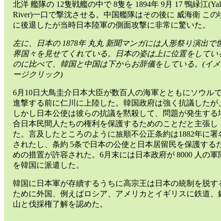
北洋 艦隊の 12隻戦艦の中で 8隻を 1894年 9月 17 鴨緑江(Yal
River)一口で撃沈させる。中国艦隊はその後に 威海衛 この
に後退したが当時日本陸軍の側面攻撃に非常に驚いた。
左に、日本の 1878年 丸丸 新聞マンガには人形祭り演出で
界国々を見せてくれている。日本の姿は上に位置をしてい
のに比べて、韓国と中国は下からお辞儀をしている。(イメ
ージクリック)
6月10日大鳥圭介日本大臣が数百人の海軍とともにソウル
進撃する前に仁川に上陸した。韓国政府は強く抗議したが
しかし日本公使は彼らの抗議を黙殺して、問題が発生する
合日本民間人たちの権利を保護するためのことだと主張し
た。言及したところのように旅順不公正条約は1882年に署
されたし、条約 5条で日本の公使と日本居留民を保護する
めの措置が許容された。6月末には日本政府が 8000 人の軍
を韓国に派遣した。
韓国に日本軍が存續するうちに高宗王は日本の統制を脱す
ために外国、例えばロシア、アメリカとイギリスに鉄道、
山と伐採権了解を認めた。