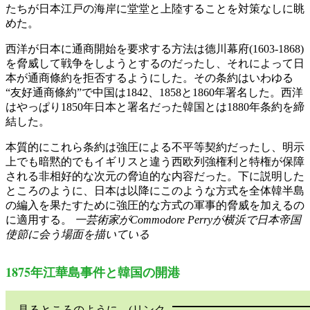
たちが日本江戸の海岸に堂堂と上陸することを対策なしに眺
めた。
西洋が日本に通商開始を要求する方法は德川幕府(1603-1868)
を脅威して戦争をしようとするのだったし、それによって日
本が通商條約を拒否するようにした。その条約はいわゆる
“友好通商條約”で中国は1842、1858と1860年署名した。西洋
はやっぱり1850年日本と署名だった韓国とは1880年条約を締
結した。
本質的にこれら条約は強圧による不平等契約だったし、明示
上でも暗黙的でもイギリスと違う西欧列強権利と特権が保障
される非相好的な次元の脅迫的な内容だった。下に説明した
ところのように、日本は以降にこのような方式を全体韓半島
の編入を果たすために強圧的な方式の軍事的脅威を加えるの
に適用する。
一芸術家がCommodore Perryが横浜で日本帝国
使節に会う場面を描いている
1875年江華島事件と韓国の開港
見るところのように、(リンク