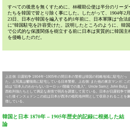
すべての後患を無くすために、林權助公使は半分のリーダ
たちを韓国で皆とり除く事にした。したがって、1904年2
23日、日本が韓国を編入する約1年前に、日本軍隊は“合法
に”韓国駐屯を許容受けた。説明したところのように、韓
で公式的な保護関係を樹立する前に日本は実質的に韓国主
を侵略したのだ。
上左側: 日露戦争 1904年~1905年の間日本の警察は韓国の戦略地域に駐屯だっ
た。上写真は鬱陵島に駐屯している日本警察。上右側: また他の東京マンガ: こ
絵は “日本人のわからないヨーロッパ階級での進入”、Uncle Samと John Bulは
西欧列強たちとして満足な表情で弱兵を調査して見ている。日本が日露戦争で
った後インスェドンこの絵は日本が西洋の植民地仲間として収容されることを
徴している。
韓国と日本 1870年 – 1905年歴史的記録に根拠した結
論