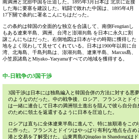
南満洲と北部中国を圧迫した。1895年3月日本は 北京に近接
した海に要塞を建設した。戦闘で敗れた中国は、1895年4月
17下關で条約に署名こんにちはだった。
この条約は韓国の全面的な独立を合議して、南側Fengtianし
もある遼東半島、満洲、台湾と澎湖列島 を日本に永久に割
譲こんにちはだった。右側地図は日本がその時期に獲得した
地をよく現わして見せてくれている。日本は1900年以前に台
湾、北海島、千島列島は、澎湖列島、遼東半島、Marcus島、
小笠原諸島とMiyako–Yaeyamaすべての地域を獲得する。
中-日戦争の3国干渉
3国干渉は日本には独島編入と韓国合併の方法に対する悪
のようなのだった。中の戦争後、ロシア、フランスとドイ
は一緒に連合して日本の満洲領土進出を阻んで彼ら自分自
のために領土を返還するように日本を圧迫した。
ロシアは直ちに全体遼東半島に進んで、特に旅順港をこの
に作った。フランスとドイツはやっぱり有利な地点を占め
港と交易を了解受けた。山東靑島(Qingdao in Shandong)はド