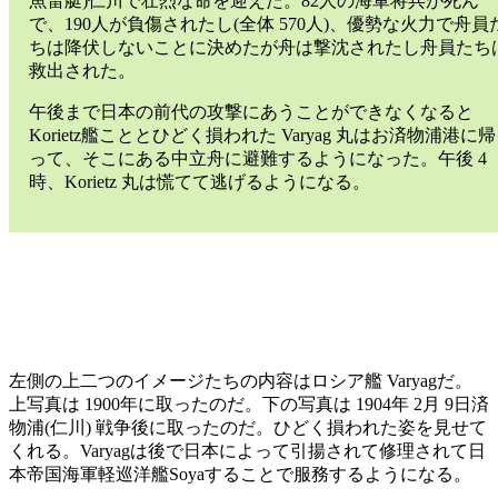
魚雷艇)仁川で壮烈な命を迎えた。82人の海軍将兵が死ん
で、190人が負傷されたし(全体 570人)、優勢な火力で舟員
ちは降伏しないことに決めたが舟は撃沈されたし舟員たち
救出された。
午後まで日本の前代の攻撃にあうことができなくなると
Korietz艦こととひどく損われた Varyag 丸はお済物浦港に帰
って、そこにある中立舟に避難するようになった。午後 4
時、Korietz 丸は慌てて逃げるようになる。
左側の上二つのイメージたちの内容はロシア艦 Varyagだ。
上写真は 1900年に取ったのだ。下の写真は 1904年 2月 9日済
物浦(仁川) 戦争後に取ったのだ。ひどく損われた姿を見せて
くれる。Varyagは後で日本によって引揚されて修理されて日
本帝国海軍軽巡洋艦Soyaすることで服務するようになる。