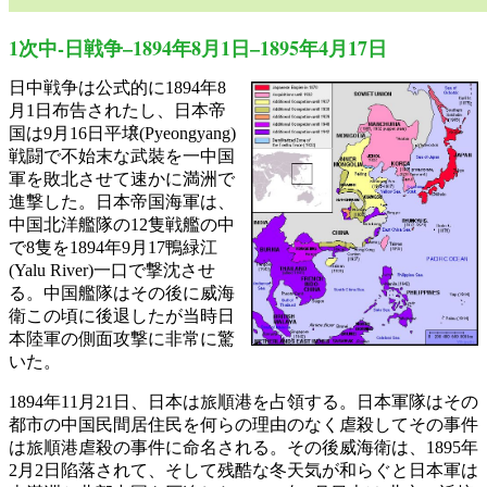
1次中-日戦争–1894年8月1日–1895年4月17日
日中戦争は公式的に1894年8
月1日布告されたし、日本帝
国は9月16日平壌(Pyeongyang)
戦闘で不始末な武裝を一中国
軍を敗北させて速かに満洲で
進撃した。日本帝国海軍は、
中国北洋艦隊の12隻戦艦の中
で8隻を1894年9月17鴨緑江
(Yalu River)一口で撃沈させ
る。中国艦隊はその後に威海
衛この頃に後退したが当時日
本陸軍の側面攻撃に非常に驚
いた。
1894年11月21日、日本は旅順港を占領する。日本軍隊はその
都市の中国民間居住民を何らの理由のなく虐殺してその事件
は旅順港虐殺の事件に命名される。その後威海衛は、1895年
2月2日陷落されて、そして残酷な冬天気が和らぐと日本軍は