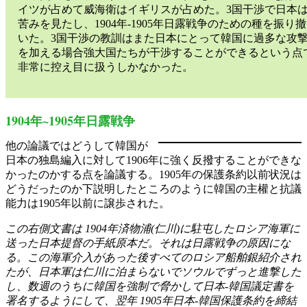
イツが占めて威海衛はイギリスが占めた。3国干渉で日本
苦みを見たし、1904年-1905年日露戦争のための種を振り撤
いた。3国干渉の教訓はまた日本にとって韓国に過多な攻
を加える場合強大国たちが干渉することができるという点
非常に控え目に扱うしかなかった。
1904年~1905年日露戦争
他の論議ではどうして韓国が
日本の独島編入に対して1906年に強く反撥することができな
かったのかする点を論議する。1905年の保護条約以前状況は
どうだったのか下説明したところのように韓国の主權と抗議
能力は1905年以前に譲歩された。
この右側文書は 1904年済物浦(仁川)に駐屯したロシア海軍に
送った日本提督の手紙原本だ。それは日露戦争の原因にな
る。この海軍介入があった後すべてのロシア船舶銀紹介され
たが、日本軍は仁川に泊まらないでソウルでずっと進撃した
し、数週のうちに韓国を強制で脅かして日本-韓国議定書を
署名するようにして、翌年 1905年日本-韓国保護条約を締結