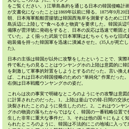
をご覧ください。) 江華島条約を通じる日本の韓国侵略計
が文書化になったことは1869年以前に帰る。1875年9月20
朝、日本海軍船舶雲揚號は韓国西海岸を測量するために江
島浜辺に上陸して“食べる水と物資”を要求した。韓国浜辺
備隊が雲洋號に発砲をすると、日本の反応は迅速で断固と
ていた。よく揃った武裝で日本軍隊はむちゃくちゃな旧式
砲装備を持った韓国軍を迅速に潰滅させた。(35人が死亡し
た)。
日本の主張は韓国が以外に攻撃をしたということで、実際
件で私たちの見ることはウンヤングホの上陸は意図的に韓
を刺激して軍事的対置をしようとするのだった。言い換え
ば、これは日本の韓国侵略のための “単純化” 作業だった。
右側は日本戦艦ウンヤングホの姿だ。
これらは次の事実で明確なところのようにその攻撃は意図
に計算されたのだった。1。上陸は釜山での韓-日間の交渉
決裂されたことのように発生したのだ。2。これはウンヤ
グホの物資の落ちたからではなく、韓国の一番戦略位置で
生した非常に重大な事件だ。3。それは他の国々にもよく
られたところのように、韓国は不法的にこの地域に入って