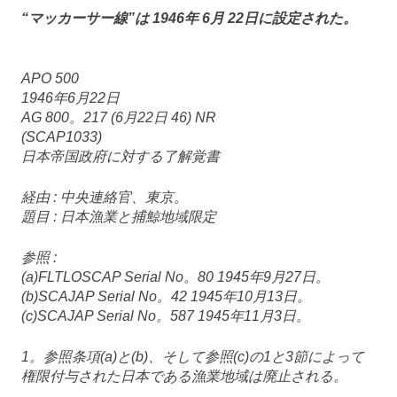
“マッカーサー線”は 1946年 6月 22日に設定された。
APO 500
1946年6月22日
AG 800。217 (6月22日 46) NR
(SCAP1033)
日本帝国政府に対する了解覚書
経由 : 中央連絡官、東京。
題目 : 日本漁業と捕鯨地域限定
参照 :
(a)FLTLOSCAP Serial No。80 1945年9月27日。
(b)SCAJAP Serial No。42 1945年10月13日。
(c)SCAJAP Serial No。587 1945年11月3日。
1。参照条項(a)と(b)、そして参照(c)の1と3節によって
権限付与された日本である漁業地域は廃止される。