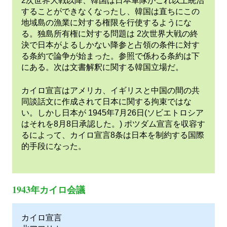
の
2次世界大戦以降、韓国は日本軍隊がこれ以上統治
することができなくなったし、韓国は直ちにこの
歴
地域島の漁業に対する権限を行使するようにな
る。独島所有権に対する問題は 2次世界大戦の終
決で日本がよるしかない降参と占領の条件に対す
史
る条約で論争が始まった。参照で係わる条約は下
にある。次は文書解釈に関する韓国立場だ。
カイロ宣言はアメリカ、イギリスと中国の間の共
同談話文に作成されて日本に関する拘束ではな
い。しかし日本が 1945年7月26日(ソビエトロシア
はそれを8月8日承認した。) ポツダム宣言を収容す
るによって、カイロ宣言8条は日本を制約する国際
的手段になった。
1943年カイロ会議
カイロ宣言