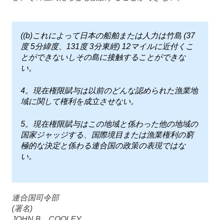
((b)これによって日本の船舶または人力は竹島 (37
度 5分緯度、131度 3分東經) 12マイルに近付くこ
とができないしその島に接触することができな
い。
4。現在権限賦与は以前のどんな認められた漁業地
域に関して権利を成立させない。
5。現在権限賦与はこの地域と係わった他の地域の
国家ジャッジする、国際境目または漁業権利の窮
極的な決定と係わる連合国の政策の表現ではな
い。
連合国司令部
(署名)
JOHN B。COOLEY、