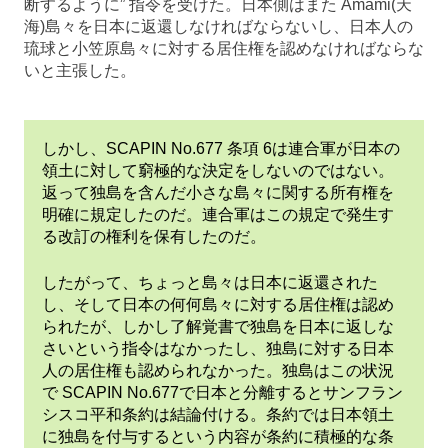
断するように” 指令を受けた。日本側はまた Amami(天
海)島々を日本に返還しなければならないし、日本人の
琉球と小笠原島々に対する居住権を認めなければならな
いと主張した。
しかし、SCAPIN No.677 条項 6は連合軍が日本の
領土に対して窮極的な決定をしないのではない。
返って独島を含んだ小さな島々に関する所有権を
明確に規定したのだ。連合軍はこの規定で発生す
る改訂の権利を保有したのだ。
したがって、ちょっと島々は日本に返還された
し、そして日本の何何島々に対する居住権は認め
られたが、しかし了解覚書で独島を日本に返しな
さいという指令はなかったし、独島に対する日本
人の居住権も認められなかった。独島はこの状況
で SCAPIN No.677で日本と分離するとサンフラン
シスコ平和条約は結論付ける。条約では日本領土
に独島を付与するという内容が条約に積極的な条