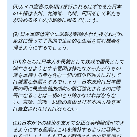
(8)カイロ宣言の条項は移行されるはずでまた日本
の主権は本州、北海道、九州、四国そして私たち
が決める多くの少島嶼に限るでしょう。
(9) 日本軍隊は完全に武裝が解除された後それぞれ
家庭に帰って平和的で生産的な生活を営む機会を
得るようにするでしょう。
(10)私たちは日本人を民族として奴隷で国民として
滅亡させようとする意図は持たなかったがうちの
虜を虐待する者を含む一切の戦争犯罪人に対して
は厳重な処罰をするでしょう。日本政府は日本国
民の間に民主主義的傾向が復活強化されるのに障
害になることは一切のとり除かなければならな
い。言論、宗教、思想の自由及び基本的人権尊重
は確立されなければならない。
(11)日本がその経済を支えて公正な実物賠償ができ
るようにする産業はこれを維持するように容許さ
れるでしょう。ただ日本が戦争のための再軍備が