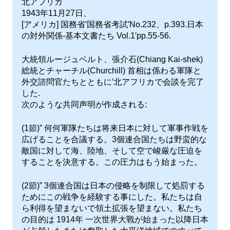
北アフリカ
1943年11月27日、
[アメリカ] 国務省′国務省考試′No.232、p.393.日本
の対外関係-基本文書たち Vol.1′pp.55-56.
大統領ルージュベルト、張介石(Chiang Kai-shek)
総統とチャーチル(Churchill) 首相は係わる軍隊と
外交諮問官たちとともに′北アフリカで会談を完了
した.
次のような共同声明が作成される:
(1節)” 何何軍隊たちは将来日本に対して軍事作戦を
広げることを合議する。3個連合国たちは野蛮的な
敵国に対して海、陸地、そして空で峻厳な圧迫を
することを決意する。この圧力はもう始まった。
(2節)” 3個連合国は日本の侵略を制限して処罰する
ためにこの戦争を経験する事にした。私たちは自
ら利得を望まないで領土拡張を望まない。私たち
の目的は 1914年 一次世界大戰が始まった以降日本