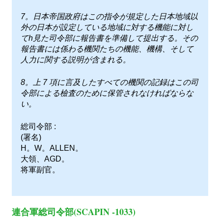
7。日本帝国政府はこの指令が規定した日本地域以
外の日本が設定している地域に対する機能に対し
てh見た司令部に報告書を準備して提出する。その
報告書には係わる機関たちの機能、機構、そして
人力に関する説明が含まれる。
8。上 7 項に言及したすべての機関の記録はこの司
令部による檢査のために保管されなければならな
い。
総司令部 :
(署名)
H。W。ALLEN。
大領、AGD。
将軍副官。
連合軍総司令部(SCAPIN -1033)