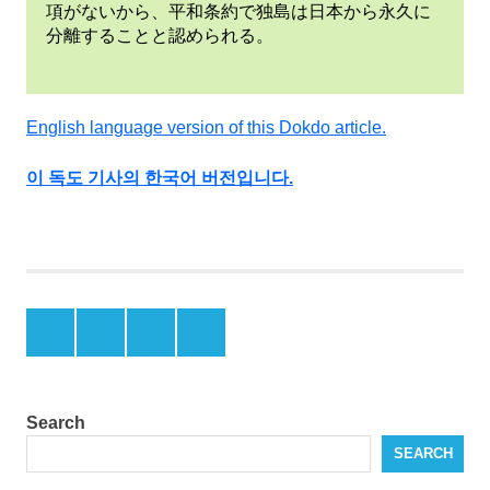
項がないから、平和条約で独島は日本から永久に
分離することと認められる。
English language version of this Dokdo article.
이 독도 기사의 한국어 버전입니다.
島
根
県
の
主
Menu
Menu
Menu
Menu
張
Item
Item
Item
Item
竹
島
日
Search
韓
領
SEARCH
土
問