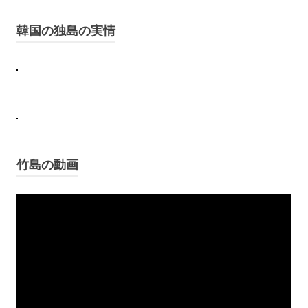
題
韓国の独島の実情
独
島
–
竹
島
領
土
問
題
の
歴
竹島の動画
史
竹
Video
島
Player
竹
島
日
本
の
主
張