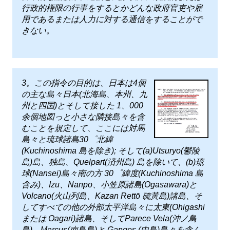
行政的権限の行事をするとかどんな政府官吏や雇
用であるまたは人力に対する通信をすることがで
きない。
3。この指令の目的は、日本は4個
の主な島々日本(北海島、本州、九
州と四国)とそして接した 1、000
余個地図っと小さな隣接島々を含
むことを規定して、ここには対馬
島々と琉球諸島30゜北緯
(Kuchinoshima 島を除き); そして(a)Utsuryo(鬱陵
島)島、独島、Quelpart(済州島) 島を除いて、(b)琉
球(Nansei)島々南の方 30゜緯度(Kuchinoshima 島
含み)、Izu、Nanpo、小笠原諸島(Ogasawara)と
Volcano(火山列島、Kazan Rettō 硫黃島)諸島、そ
してすべての他の外部太平洋島々に太東(Ohigashi
または Oagari)諸島、そしてParece Vela(沖ノ鳥
島)、Marcus(南鳥島)と Ganges (中鳥)島々を含ん