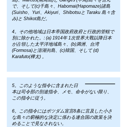
で、そして(c)千島々、Habomai(Hapomaze)諸島
(Suisho、Yuri、Akiyuri、Shibotsuと Taraku 島々含
み)と Shikot島だ。
4。その他地域は日本帝国政府政府と行政的管轄で
別に除かれた。: (a) 1914年 1次世界大戰以降日本
が占領した太平洋地域島々、(b)満洲、台湾
(Formosa)と澎湖列島、(c)韓国、そして (d)
Karafuto(樺太) 。
5。このような指令に含まれた日
本は司令部の別途指令、メモ、命令がない限り、
この指令に従う。
6。この指令にはポツダム宣言8条に言及した小さ
な島々の窮極的な決定に係わる連合国の政策を決
めることで見なされない。