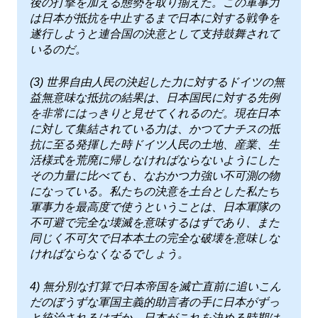
後の打撃を加える態勢を取り揃えた。この軍事力
は日本が抵抗を中止するまで日本に対する戦争を
遂行しようと連合国の決意として支持鼓舞されて
いるのだ。
(3) 世界自由人民の決起した力に対するドイツの無
益無意味な抵抗の結果は、日本国民に対する先例
を非常にはっきりと見せてくれるのだ。現在日本
に対して集結されている力は、かつてナチスの抵
抗に至る発揮した時ドイツ人民の土地、産業、生
活様式を荒廃に帰しなければならないようにした
その力量に比べても、なおかつ力強い不可測の物
になっている。私たちの決意を土台とした私たち
軍事力を最高度で使うということは、日本軍隊の
不可避で完全な壊滅を意味するはずであり、また
同じく不可欠で日本本土の完全な破壊を意味しな
ければならなくなるでしょう。
4) 無分別な打算で日本帝国を滅亡直前に追いこん
だのぼうずな軍国主義的助言者の手に日本がずっ
と統治されるはずか、日本がこれを決める時期は