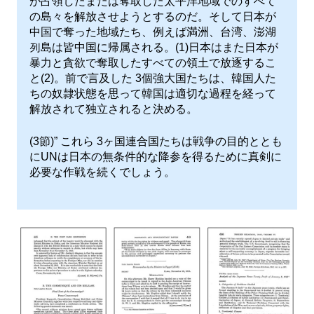
が占領したまたは奪取した太平洋地域でのすべて
の島々を解放させようとするのだ。そして日本が
中国で奪った地域たち、例えば満洲、台湾、澎湖
列島は皆中国に帰属される。(1)日本はまた日本が
暴力と貪欲で奪取したすべての領土で放逐するこ
と(2)。前で言及した 3個強大国たちは、韓国人た
ちの奴隷状態を思って韓国は適切な過程を経って
解放されて独立されると決める。
(3節)” これら 3ヶ国連合国たちは戦争の目的ととも
にUNは日本の無条件的な降参を得るために真剣に
必要な作戦を続くでしょう。