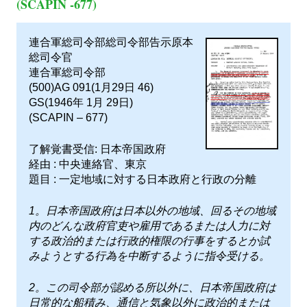
(SCAPIN -677)
連合軍総司令部総司令部告示原本
総司令官
連合軍総司令部
(500)AG 091(1月29日 46)
GS(1946年 1月 29日)
(SCAPIN – 677)
了解覚書受信: 日本帝国政府
経由 : 中央連絡官、東京
題目 : 一定地域に対する日本政府と行政の分離
1。日本帝国政府は日本以外の地域、回るその地域
内のどんな政府官吏や雇用であるまたは人力に対
する政治的または行政的権限の行事をするとか試
みようとする行為を中断するように指令受ける。
2。この司令部が認める所以外に、日本帝国政府は
日常的な船積み、通信と気象以外に政治的または