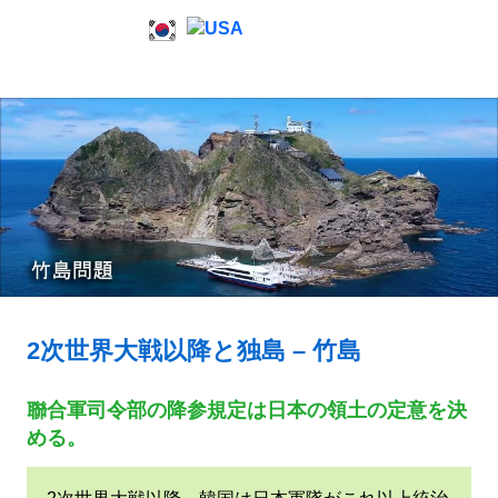
Skip
to
竹
MENU
content
竹
島
問
題
島
と
竹
島
問
の
歴
題
史
|
2次世界大戦以降と独島 – 竹島
竹
聯合軍司令部の降参規定は日本の領土の定意を決
島
める。