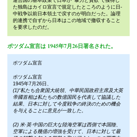
連合国の基本政策で日本が “暴力と貪欲”で獲得し
た独島はカイロ宣言で規定したところのように日-
中戦争以前日本領土で戻すのが明白だった。論理
的連携で自ずから日本はこの地域で撤収すること
を要求したのだ。
ポツダム宣言は 1945年7月26日署名された。
ポツダム宣言
ポツダム宣言
1945年7月26日、
(1)“私たち合衆国大統領、中華民国政府主席及大英
帝國首相は私たちの数億国民を代表して協議した
結果、日本に対して今度戦争の終決のための機会
を与えることに意見が一致した。
(2) 米·英·中国の巨大な陸海空軍は西側で本国陸、
空軍による幾億の増強を受けて、日本に対して最