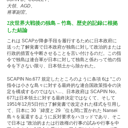
大領、AGD、
将軍副官。
2次世界大戦後の独島 – 竹島、歴史的記録に根拠
した結論
これは SCAPが降参手段を履行するために日本政府に
送った了解覚書で日本政府が独島に対して政治的または
行政的措置を中断させることを言い付けるのだ。この指
令で独島は連合軍が日本に対して独島と係わって他の指
令を下さない限り、日本領土から除かれた。
SCAPIN No.677 規定したところのように条項 6は “この
指令は小さな島々に対する最終的な連合国政策指令の決
定を構成するのではない…、日本政府は SCAPIN No。
677は日本領土に対する最終決定ではなくて、そして
1951年12月5日付け了解覚書で改定された様式を引用し
て、日本に 30゜緯度と 29゜位も間に置かれた Nansei
島々を返還するように反対要求をハヨッドであり、そこ
で日本は “政治的または行政権の行事の試みや行事を中