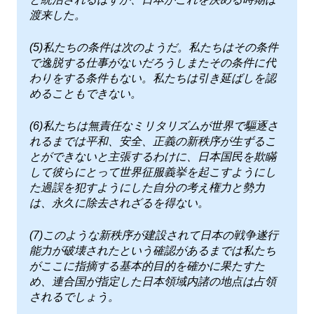
渡来した。
(5)私たちの条件は次のようだ。私たちはその条件
で逸脱する仕事がないだろうしまたその条件に代
わりをする条件もない。私たちは引き延ばしを認
めることもできない。
(6)私たちは無責任なミリタリズムが世界で驅逐さ
れるまでは平和、安全、正義の新秩序が生ずるこ
とができないと主張するわけに、日本国民を欺瞞
して彼らにとって世界征服義挙を起こすようにし
た過誤を犯すようにした自分の考え権力と勢力
は、永久に除去されざるを得ない。
(7)このような新秩序が建設されて日本の戦争遂行
能力が破壊されたという確認があるまでは私たち
がここに指摘する基本的目的を確かに果たすた
め、連合国が指定した日本領域内諸の地点は占領
されるでしょう。