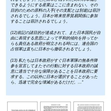
できるようにする産業はここに含まれない。その
目的のための原料の入手(その支配とは別途)は容許
されるでしょう。日本が将来世界貿易関係に参加
することは容許されるでしょう。
(12)前記の諸目的が達成されて、また日本国民が自
由に表現する意思によって平和的傾向を持ってか
らも責任ある政府が樹立される時には、連合国の
占領軍は直ちに日本から撤収されるでしょう。
(13) 私たちは日本政府がすぐ日本軍隊の無条件降
参を宣言してまたその行動に対する日本政府の誠
意に適当で十分な保障があることを日本政府に要
求する。この以外に日本が選択することがあった
ら、迅速で完全な壊滅があるだけだ。…”