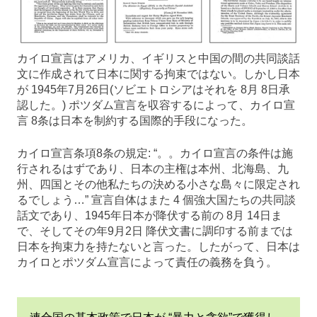
カイロ宣言はアメリカ、イギリスと中国の間の共同談話
文に作成されて日本に関する拘束ではない。しかし日本
が 1945年7月26日(ソビエトロシアはそれを 8月 8日承
認した。) ポツダム宣言を収容するによって、カイロ宣
言 8条は日本を制約する国際的手段になった。
カイロ宣言条項8条の規定: “。。カイロ宣言の条件は施
行されるはずであり、日本の主権は本州、北海島、九
州、四国とその他私たちの決める小さな島々に限定され
るでしょう…” 宣言自体はまた 4 個強大国たちの共同談
話文であり、1945年日本が降伏する前の 8月 14日ま
で、そしてその年9月2日 降伏文書に調印する前までは
日本を拘束力を持たないと言った。したがって、日本は
カイロとポツダム宣言によって責任の義務を負う。