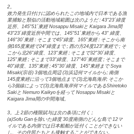
2。
效力発生日付けに認められたこの地域内で日本である漁
業捕鯨と類似の活動地域範囲は次のようだ : 43″23´緯度
近所、145″51´東經 Nosappu Misakiと Kaigara Jima間
43″23´緯度近所中間では、145″51´東經から 43″ 緯度、
146″30´東經 : そこまで45″緯度、165″東經 : そこから南
側165度東經で24″緯度まで ; 西の方24度123″東經で ; そ
こから北26″緯度、123″東經 ; そこまで32″30´緯度、
125″東經 ; そこまで33″緯度、127″40´東經度 ; そこまで
40″緯度、135″東經 ; 45″30´緯度、145″東經まで Soya
Misaki(宗谷) 3個地点周辺 (3)浜辺何マイルから; 南側
145度東經に沿って3個地点まで (3)北海島海岸; そこか
ら3個線によって(3)北海島海岸何マイルであるShiretoko
Sakiと Nemuro Kaikyoを経って Nosappu Misakiと
Kaigara Jima間の中間海域。
3。上 2節の権限賦与は次の条項に付く ;
(a)Sofu Ganを除いた緯度 30度南側のどんな島で 12マ
イルである内側では日本船舶が近付くことができない
し、その住民たちとも接触することができない。