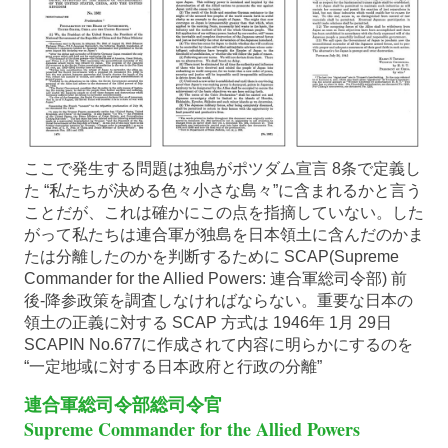
ここで発生する問題は独島がポツダム宣言 8条で定義し
た “私たちが決める色々小さな島々”に含まれるかと言う
ことだが、これは確かにこの点を指摘していない。した
がって私たちは連合軍が独島を日本領土に含んだのかま
たは分離したのかを判断するために SCAP(Supreme
Commander for the Allied Powers: 連合軍総司令部) 前
後-降参政策を調査しなければならない。重要な日本の
領土の正義に対する SCAP 方式は 1946年 1月 29日
SCAPIN No.677に作成されて内容に明らかにするのを
“一定地域に対する日本政府と行政の分離”
連合軍総司令部総司令官
Supreme Commander for the Allied Powers