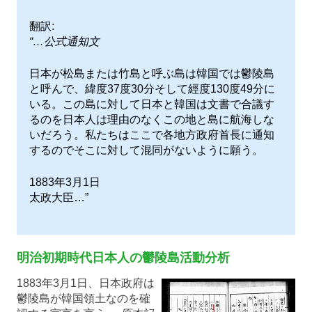
翻訳:
“…公式通知文
日本が松島または竹島と呼ぶ島は韓国では鬱陵島
と呼んで、緯度37度30分そして經度130度49分に
いる。この島に対して日本と韓国は文書で合議す
るのを日本人は理由のなくこの地と島に航海しな
いだろう。私たちはここで各地方政府首長に通知
するのでそこに対して混同がないように願う。
1883年3月1日
太政大臣…”
明治初期時代日本人の鬱陵島活動分析
1883年3月1日、日本政府は
鬱陵島が韓国領土なのを確