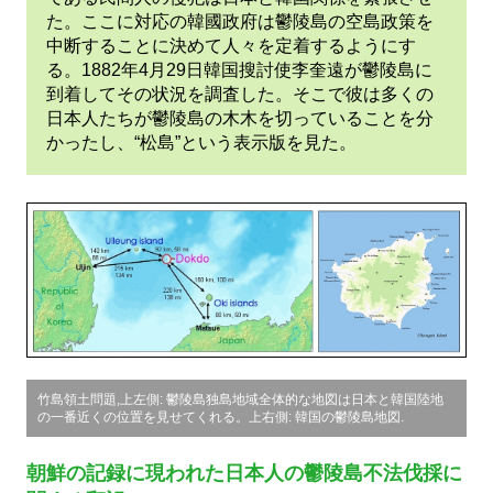
の
た。ここに対応の韓國政府は鬱陵島の空島政策を
中断することに決めて人々を定着するようにす
歴
る。1882年4月29日韓国搜討使李奎遠が鬱陵島に
到着してその状況を調査した。そこで彼は多くの
史
日本人たちが鬱陵島の木木を切っていることを分
かったし、“松島”という表示版を見た。
竹島領土問題,上左側: 鬱陵島独島地域全体的な地図は日本と韓国陸地
の一番近くの位置を見せてくれる。上右側: 韓国の鬱陵島地図.
朝鮮の記録に現われた日本人の鬱陵島不法伐採に