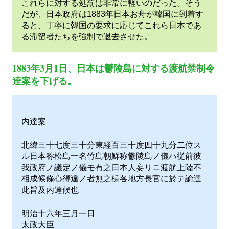
これらに対する処罰は非常に軽いのだった。そう
だが、日本政府は1883年日本お舟が韓国に到着す
ると、丁寧に韓国の要求に応じてこれら日本であ
る滞留者たちを強制で退去させた。
1883年3月1日、日本は鬱陵島に対する渡航禁制令
逹案を下げる。
内達案
北緯三十七度三十分東経百三十度四十九分二位ス
ル日本称松島一名竹島朝鮮称鬱陵島ノ儀ハ従前彼
我政府ノ議定ノ儀モ有之日本人妄リニ渡航上陸不
相成候條心得違ノ者無之様各地方長官に於テ諭達
此旨及内達候也
明治十六年三月一日
太政大臣