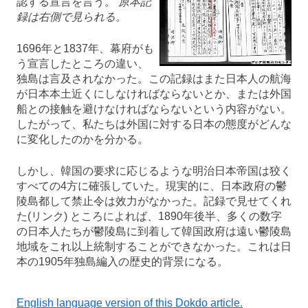
認する宣言を言う。
原本記
録は右側で見られる。
1696年と1837年、幕府がも
う宣言したところの違い、
独島は言及されなかった。この記録はまた日本人の航海
が日本本土近くにしなければならないとか、または外国
船との接触を避けなければならないという内容がない。
したがって、私たちは外国に対する日本の態度がどんな
に変化したのかを分かる。
しかし、韓国の要求に応じるような明治日本帝国は狡く
すべての4方に確張していた。現実的に、日本政府の鬱
陵島都して禁止令は效力がなかった。記録で見せてくれ
た(リンク) ところによれば、1890年後半、多くの数字
の日本人たちが鬱陵島に到着して韓国政府は遠い鬱陵島
地域をこれ以上統制することができなかった。これは日
本の1905年独島編入の歴史的背景になる。
English language version of this Dokdo article.