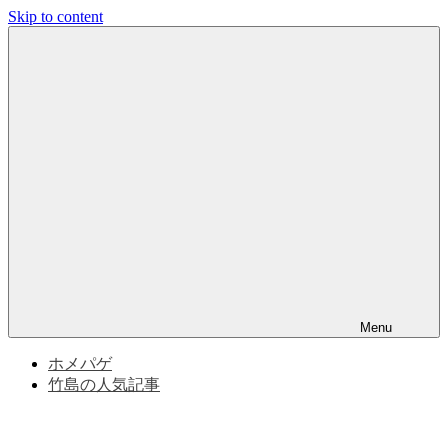
Skip to content
竹
竹
島
問
島
題
と
問
竹
島
の
題
歴
史
|
竹
Menu
島
ホメパゲ
竹島の人気記事
の