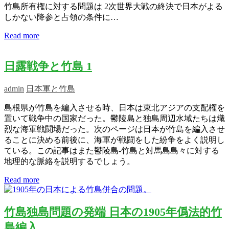
竹島所有権に対する問題は 2次世界大戦の終決で日本がよる
しかない降参と占領の条件に…
Read more
日露戦争と竹島 1
admin
日本軍と竹島
島根県が竹島を編入させる時、日本は東北アジアの支配権を
置いて戦争中の国家だった。鬱陵島と独島周辺水域たちは熾
烈な海軍戦闘場だった。次のページは日本が竹島を編入させ
ることに決める前後に、海軍が戦闘をした紛争をよく説明し
ている。この記事はまた鬱陵島-竹島と対馬島島々に対する
地理的な脈絡を説明するでしょう。
Read more
竹島独島問題の発端 日本の1905年僞法的竹
島編入