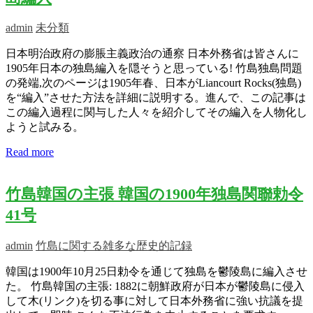
admin
未分類
日本明治政府の膨脹主義政治の通察 日本外務省は皆さんに
1905年日本の独島編入を隠そうと思っている! 竹島独島問題
の発端,次のページは1905年春、日本がLiancourt Rocks(独島)
を“編入”させた方法を詳細に説明する。進んで、この記事は
この編入過程に関与した人々を紹介してその編入を人物化し
ようと試みる。
Read more
竹島韓国の主張 韓国の1900年独島関聯勅令
41号
admin
竹島に関する雑多な歴史的記録
韓国は1900年10月25日勅令を通じて独島を鬱陵島に編入させ
た。 竹島韓国の主張: 1882に朝鮮政府が日本が鬱陵島に侵入
して木(リンク)を切る事に対して日本外務省に強い抗議を提