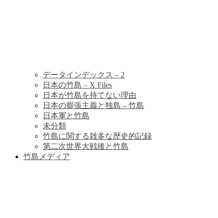
データインデックス – 2
日本の竹島 – X Files
日本が竹島を持てない理由
日本の膨張主義と独島 – 竹島
日本軍と竹島
未分類
竹島に関する雑多な歴史的記録
第二次世界大戦後と竹島
竹島メディア