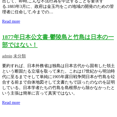
出して、即時,こんな不法行為を中止することを要求す
る.1883年3月に、政府は金玉均をこの地域の開発のための管
理者に任命して,今までの…
Read more
1877年日本公文書-鬱陵島と竹島は日本の一
部ではない！
admin
未分類
要約すれば、日本外務省は独島は日本古代から固有した領土
という断固たる立場を取って来た。これは17世紀から明治時
代に至るまでそして単純に1905年露日戦争間日本が竹島を竝
合する前まで自体地図そして文書たちで誤ったのなのを証明
している。日本学者たちの竹島を島根県から除かなかったと
いう主張は簡単に言って真実ではない。
Read more