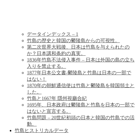
歴
史
データインデックス – 1
竹島の歴史と韓国の鬱陵島からの可視性。
第二次世界大戦後、日本は竹島を与えられたの
か？日本講和条約の真実。
1836年竹島不法侵入事件 – 日本は外国の島の立ち
入りを禁止する。
1877年日本公文書-鬱陵島と竹島は日本の一部で
はない！
1870年の朝鮮通信使は竹島と鬱陵島を韓国領土と
した。
竹島と1667年 隱州視廳合紀
1695年、日本政府は鬱陵島と竹島を日本の一部で
はないと宣言する。
竹島問題 – 20世紀初頭の日本と韓国の竹島での活
動。
竹島ヒストリカルデータ