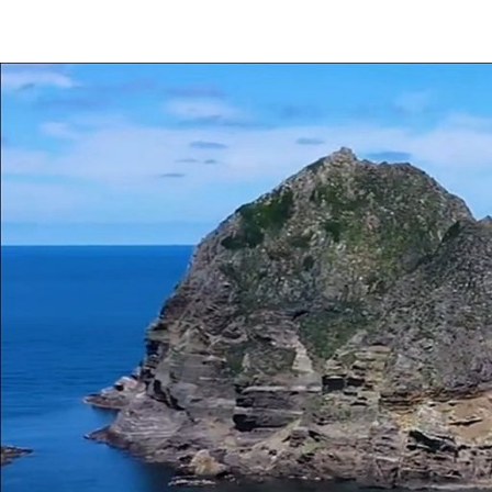
Skip
to
竹
竹
content
島
問
題
島
と
竹
島
問
の
歴
史
題
|
竹
島