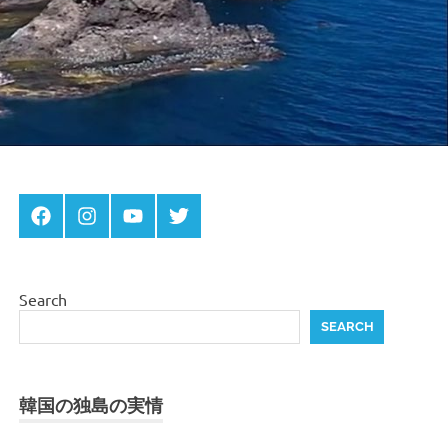
Menu
Menu
Menu
Menu
Item
Item
Item
Item
Search
SEARCH
韓国の独島の実情