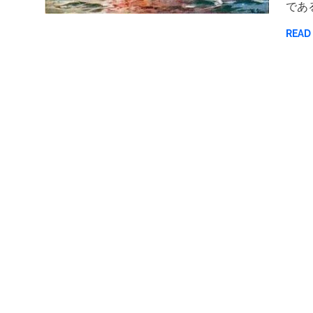
であ
READ