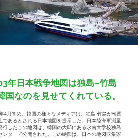
903年日本戦争地図は独島–竹島
韓国なのを見せてくれている。
10年4月初め、韓国の様々なメディアは、独島-竹島が韓国
土であるとされる日本地図を提示した。日本陸海軍測量
発行したこの地図は、韓国の大邱にある永南大学校独島
センターで公開された。この絵図は、日本の地図収集家