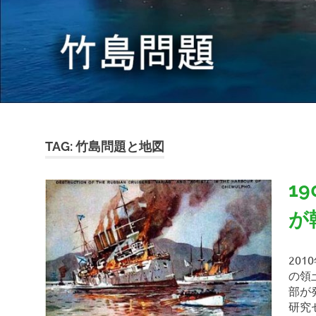
の
歴
史
TAG:
竹島問題と地図
1
が
20
の領
部が
研究