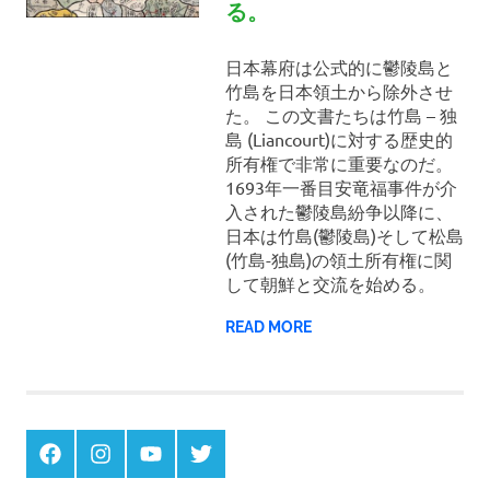
の
る。
歴
日本幕府は公式的に鬱陵島と
竹島を日本領土から除外させ
史
た。 この文書たちは竹島 – 独
島 (Liancourt)に対する歴史的
所有権で非常に重要なのだ。
1693年一番目安竜福事件が介
入された鬱陵島紛争以降に、
日本は竹島(鬱陵島)そして松島
(竹島-独島)の領土所有権に関
して朝鮮と交流を始める。
READ MORE
Menu
Menu
Menu
Menu
Item
Item
Item
Item