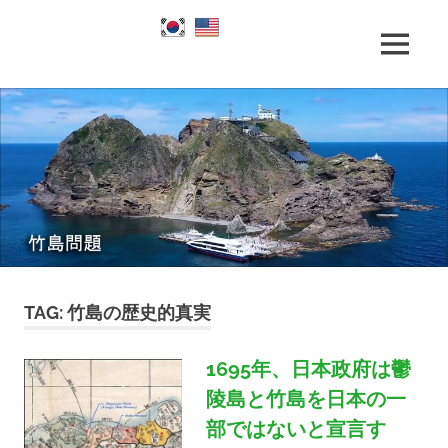
Skip
to
竹
MENU
content
竹
島
問
題
島
と
竹
島
問
の
歴
題
史
|
TAG:
竹島の歴史的真実
竹
1695年、日本政府は鬱
島
陵島と竹島を日本の一
部ではないと宣言す