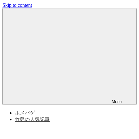
Skip to content
竹
竹
島
問
島
題
と
問
竹
島
の
題
歴
史
|
竹
Menu
島
ホメパゲ
竹島の人気記事
の