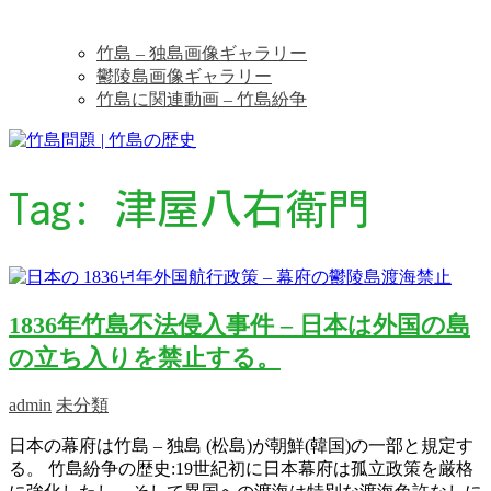
竹島 – 独島画像ギャラリー
鬱陵島画像ギャラリー
竹島に関連動画 – 竹島紛争
Tag:
津屋八右衛門
1836年竹島不法侵入事件 – 日本は外国の島
の立ち入りを禁止する。
admin
未分類
日本の幕府は竹島 – 独島 (松島)が朝鮮(韓国)の一部と規定す
る。 竹島紛争の歴史:19世紀初に日本幕府は孤立政策を厳格