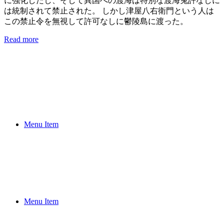
に強化したし、そして異国への渡海は特別な渡海兔許なしに
は統制されて禁止された。 しかし津屋八右衛門という人は
この禁止令を無視して許可なしに鬱陵島に渡った。
Read more
Menu Item
Menu Item