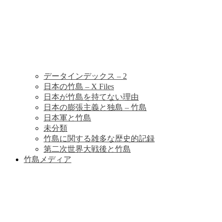
データインデックス – 2
日本の竹島 – X Files
日本が竹島を持てない理由
日本の膨張主義と独島 – 竹島
日本軍と竹島
未分類
竹島に関する雑多な歴史的記録
第二次世界大戦後と竹島
竹島メディア