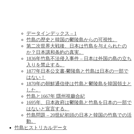
歴
史
データインデックス – 1
竹島の歴史と韓国の鬱陵島からの可視性。
第二次世界大戦後、日本は竹島を与えられたの
か？日本講和条約の真実。
1836年竹島不法侵入事件 – 日本は外国の島の立ち
入りを禁止する。
1877年日本公文書-鬱陵島と竹島は日本の一部で
はない！
1870年の朝鮮通信使は竹島と鬱陵島を韓国領土と
した。
竹島と1667年 隱州視廳合紀
1695年、日本政府は鬱陵島と竹島を日本の一部で
はないと宣言する。
竹島問題 – 20世紀初頭の日本と韓国の竹島での活
動。
竹島ヒストリカルデータ