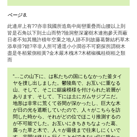
ページ 8.
此邊岸上有??亦非我國所造島中崗巒重疊而山腰以上則
皆是石角以下則土山而勢?險洞壑深邃樹木連抱參天而蔽
日者不知其幾許積年空棄之地人跡不到故藤葛磐結朽草木
添阜排?錯?卒非人所可通逕小小澗谷不可窮探所謂樹木
盡是冬栢紫側栢黃?金木嚴木槐木?木楮椒楓桂樹栢之類
而
“…この山下に、は私たちの国にもなかった釜タイ
ヤを捜し出しました。鬱陵島で、お互いに重なる
山、そして、そこに鋸歯模様を付けられた岩層が
あります、そして、下には土にガムサジブニだ。
地形は非常に荒くて谷間が深かったし、巨大な木
が日の光を遮断していたので、人々がこちらを訪
問した時から、それがどの位でほこり推測するの
が不可能でした。お互いにきちきちなよった葛、
腐った草と木で、人々が最後まで往来しにくいで
す。谷間は終りへ行くことができない位に狭かっ