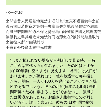
ページ 16
之間古昔人民居基地完然未泯則其?空棄不過百餘年之前
溪有洞口若慮寇之策則一夫當百夫之地彼船難欲??結船
而風浪若開則船必不保之勢登島山峰審望彼國之域則杳茫
無眼杓之島其遠近未知幾許而地形似在?彼我間鼎釜取竹
之路彼人所??由馳報狀.
壬寅春外後裔永陽申光璞書
“…まだ損われない場所から判断して見る時、一時
こちらは古代人々が住みました、その所はわずか
約100年前に空のように見えます。谷間には入口が
あります。水が流れ出て、敵を放逐する略を捜し
たら、即時、一人が100人を退けることができた場
所であるでしょう。彼らのお船(日本のお船)は長期
間滞留のために集まることができないし、強風ま
たは風浪があったら、お船さえ維持するのが難し
いだろう。詳しく言えば、彼らの(日本) 国で鬱陵