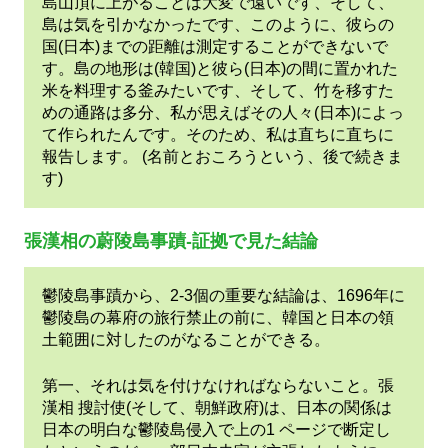
島山頂に上がることは大変で遠いです、そして、
島は気を引かなかったです、このように、彼らの
国(日本)までの距離は測定することができないで
す。島の地形は(韓国)と彼ら(日本)の間に置かれた
米を料理する釜みたいです、そして、竹を移すた
めの通路は多分、私が思えばその人々(日本)によっ
て作られたんです。そのため、私は直ちに直ちに
報告します。 (名前とおころうという、後で続きま
す)
張漢相の蔚陵島事蹟-証拠で見た結論
鬱陵島事蹟から、2-3個の重要な結論は、1696年に
鬱陵島の幕府の旅行禁止の前に、韓国と日本の領
土範囲に対したのがなることができる。
第一、それは気を付けなければならないこと。張
漢相 搜討使(そして、朝鮮政府)は、日本の関係は
日本の明白な鬱陵島侵入で上の1 ページで断定し