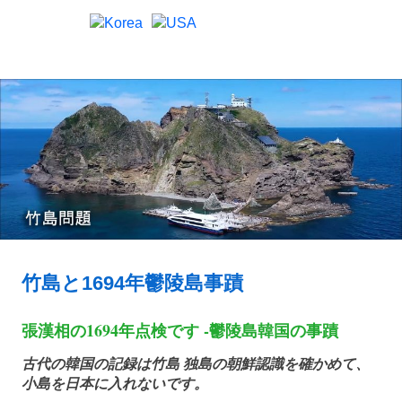
Skip
to
竹
MENU
content
竹
島
問
題
島
と
竹
島
問
の
歴
題
史
|
竹島と1694年鬱陵島事蹟
竹
張漢相の1694年点検です -鬱陵島韓国の事蹟
島
古代の韓国の記録は竹島 独島の朝鮮認識を確かめて、
小島を日本に入れないです。