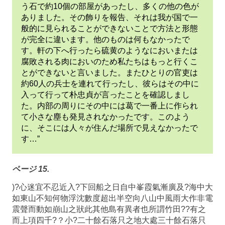
う石で約10個の部屋があったし、多くの他の色が
ありました。その飾りを報告、それは我が国で一
般的に見られることができないことで方法と形態
が完全に違います。他のものは何もなかったで
す。軒の下へ行ったら硫黄のようなにおいまたは
腐敗される肉においのため私たちはもっと行くこ
とができないと言いました。またひとりの官吏は
約60人の兵士を連れて行ったし、彼らはその中に
入って行って朴忠貞が言ったことを確認しまし
た。内部の周りにその中には葛で一番上に作られ
て小さな塵も発見されなかったです。このよう
に、そこには人々が住んだ場所で見えなかったで
す…”
ページ 15.
)?心迷宜不忍近入?下回船之日自中峯霞氣漸廣及?海中大
如東山不知何物浮沈數度超出半空向八山中風雨大作非電
震聲而動如崩山之狀此其他島有異者也所謂竹田??有之
而上項四千?？小?二十餘石落只之地大處三十餘石落只