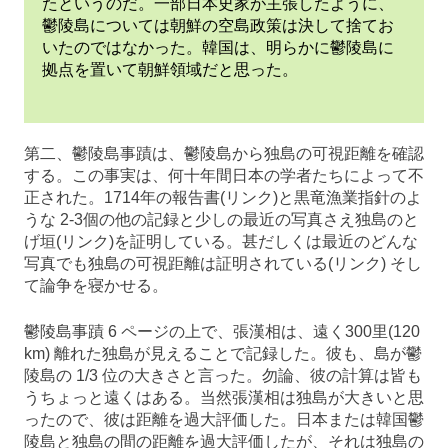
たというのだ。一部日本史家が主張したように、
鬱陵島については朝鮮の空島政策は決して捨てお
いたのではなかった。韓国は、明らかに鬱陵島に
拠点を置いて朝鮮領域だと思った。
第二、鬱陵島事蹟は、鬱陵島から独島の可視距離を確認
する。この事実は、何十年間日本の学者たちによって不
正された。1714年の報告書(リンク)と黒竜漁業指針のよ
うな 2-3個の他の記録と少しの最近の写真さえ独島のと
げ垣(リンク)を証明している。甚だしくは最近のどんな
写真でも独島の可視距離は証明されている(リンク) そし
て論争を寝かせる。
鬱陵島事蹟 6 ページの上で、張漢相は、遠く300里(120
km) 離れた独島が見えることで記録した。彼も、島が鬱
陵島の 1/3 位の大きさと言った。勿論、彼の計算は皆も
うちょっと遠くはある。当然張漢相は独島が大きいと思
ったので、彼は距離を過大評価した。日本または韓国鬱
陵島と独島の間の距離を過大評価したが、それは独島の