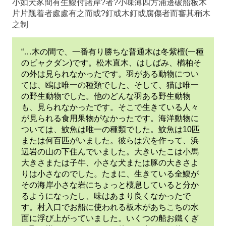
小如犬豕間有生鰒付諸岸?者?小味薄四方浦邊破船板木
片片飄着者處處有之而或?釘或木釘或腐傷者而審其稍木
之制
“…木の間で、一番有り勝ちな普通木は冬紫檀(一種
のビャクダン)です。松木直木、はしばみ、楢柏そ
の外は見られなかったです。羽がある動物につい
ては、鴎は唯一の種類でした、そして、猫は唯一
の野生動物でした。他のどんな羽ある野生動物
も、見られなかったです。そこで生きている人々
が見られる食用果物がなかったです。海洋動物に
ついては、魰魚は唯一の種類でした。魰魚は10匹
または何百匹がいました。彼らは穴を作って、浜
辺岩の山の下住んでいました。大きいたこは小馬
大きさまたは子牛、小さな犬または豚の大きさよ
りは小さなのでした。たまに、生きている全鰒が
その海岸小さな岩にちょっと棲息していると分か
るようになったし、味はあまり良くなかったで
す。村入口でお船に使われる板木があちこちの水
面に浮び上がっていました。いくつの船お鐵くぎ