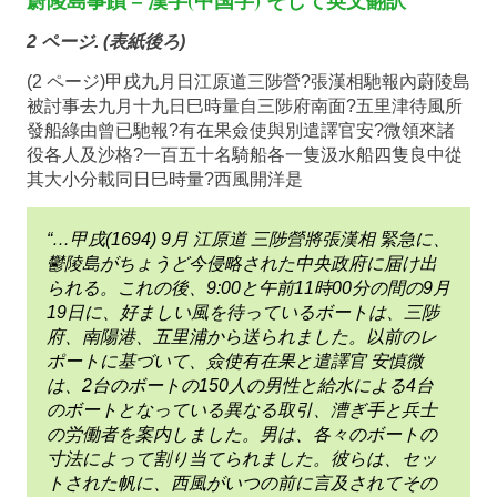
2 ページ. (表紙後ろ)
(2 ページ)甲戌九月日江原道三陟營?張漢相馳報內蔚陵島
被討事去九月十九日巳時量自三陟府南面?五里津待風所
發船綠由曾已馳報?有在果僉使與別遣譯官安?微領來諸
役各人及沙格?一百五十名騎船各一隻汲水船四隻良中從
其大小分載同日巳時量?西風開洋是
“…甲戌(1694) 9月 江原道 三陟營將張漢相 緊急に、
鬱陵島がちょうど今侵略された中央政府に届け出
られる。これの後、9:00と午前11時00分の間の9月
19日に、好ましい風を待っているボートは、三陟
府、南陽港、五里浦から送られました。以前のレ
ポートに基づいて、僉使有在果と遣譯官 安慎微
は、2台のボートの150人の男性と給水による4台
のボートとなっている異なる取引、漕ぎ手と兵士
の労働者を案内しました。男は、各々のボートの
寸法によって割り当てられました。彼らは、セッ
トされた帆に、西風がいつの前に言及されてその