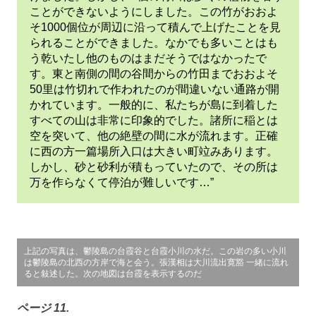
ことができないようにしました。この竹がおおよ
そ1000個位が周辺に沿って積んで上げたことを見
られることができました。なかでも多いことはも
う乾いたし他のものはまだそうではなかったで
す。東と南側の間の谷間からの竹田までおおよそ
50里は竹切れで作われたのが間違いない通路が開
かれています。一般的に、私たちが島に到着した
すべての山は非常に印象的でした。諸所に稲とは
空を突いて、他の絶壁の間に水が流れます。正確
に西の方一篇場所入口は大きい町竝みあります。
しかし、砂と砂利が積もっていたので、その所は
万を作らなくて停泊が難しいです…”
上記の写真は、鬱陵島の台霞谷と台霞小川の水だ。この岩の多い小川
は鬱陵島の北西の方岸で海と会う。張漢相は大川流出寛豁 一緒に流れ
ると敍述した。次の地図は台霞を表示するのだ
ページ 11.