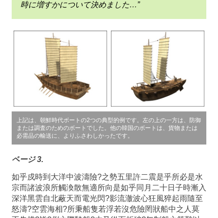
時に増すかについて決めました…”
上記は、朝鮮時代ボートの2つの典型的例です。左の上の一方は、防御
または調査のためのボートでした。他の韓国のボートは、貨物または
必需品の輸送に、よりふさわしかったです。
ページ 3.
如乎戍時到大洋中波濤險?之勢五里許二震是乎所必是水
宗而諸波浪所觸渙散無適所向是如乎同月二十日子時漸入
深洋黑雲自北蔽天而電光閃?影流澈波心狂風猝起雨隨至
怒濤?空雲海相?所秉船隻若浮若沒危險罔狀船中之人莫