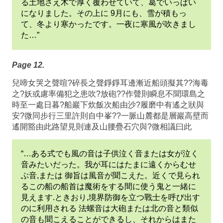
る土地さえ木で厚く覆わせていて、葛でいっぱい
になりました。その上に 9月にも、雪が積もっ
て、冬より寒かったです。一夜に寒風が吹きまし
た…”
Page 12.
兒啼女哭之聲喧?碎長之聲錚錚耳邊漸近船頭擬其??海毒
之?妖或慮率備犯之患吹?放砲??作聲則瞬息不聞環島之
時至一處日暮?船巖下炊飯次船由沙?履磨中有遙之狀與
安?微同步行三里許則自中峯??一脈山麓都是層巖高壁而
遙開豁由此路望見則連及山腰疊石穴與?微相議曰此
“…ある式でも風の音は子供泣く音または女が泣く
音みたいだった。我が耳にはたまに遠くからむせ
ぶ音,または 御旨は風音が聞こえた。近くで見られ
るこの船の船首は魔術をする間に使う鬼と一緒に
見えます.ときおり,境界防御を立つ戰士を呼び出す
のに利用される 法螺音は大砲または北の音と類似
の音も聞こえることができるし、それからはまた