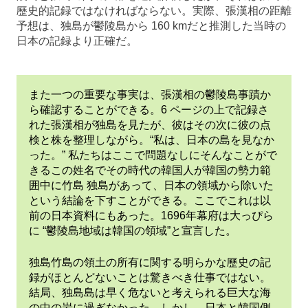
歷史的記録ではなければならない。実際、張漢相の距離
予想は、独島が鬱陵島から 160 kmだと推測した当時の
日本の記録より正確だ。
また一つの重要な事実は、張漢相の鬱陵島事蹟か
ら確認することができる。6 ページの上で記録さ
れた張漢相が独島を見たが、彼はその次に彼の点
検と株を整理しながら。“私は、日本の島を見なか
った。” 私たちはここで問題なしにそんなことがで
きるこの姓名でその時代の韓国人が韓国の勢力範
囲中に竹島 独島があって、日本の領域から除いた
という結論を下すことができる。ここでこれは以
前の日本資料にもあった。1696年幕府は大っぴら
に “鬱陵島地域は韓国の領域”と宣言した。
独島竹島の領土の所有に関する明らかな歷史の記
録がほとんどないことは驚きべき仕事ではない。
結局、独島島は早く危ないと考えられる巨大な海
の中の岩に過ぎなかった。しかし、日本と韓国側