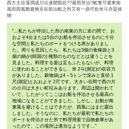
西方大谷溪澗成川沿邊開豁此??最而所泊?船隻可避東南
風而西風難避無非在前泊船之所又有一鼎可炊米斗亦是彼
物
“…私たちが停泊した所の南東の方に岩の間で、お
およそ4台または5台のお船を停泊させるのに十分
な空間と私たちのボートをつける席がありまし
た。周りを見回したら、私たちは3個の食糧袋と3
個の鍋が(韓国の) 種類のものなどとは違うことを
見ました。料理する釜は足もふたもないが、料理
に使われることができるし、米 2斗(測定)の収容力
がありました。穀物袋は4 – 5トンで深みと直径 1
尺(測定)とおおよそ 2尺です。大きい谷間で西の方
の小川は大きい町竝みあります。周辺は開かれて
いて、したがってここはお船を停泊させる最高の
地域になることができました。しかし、お船が南
東風を避けることはできたが、西風にはまだ露出
しました。そうなのに、私たちが最初で私たちの
ボートを停泊させた所で料理用釜で品物倉庫があ
ったので、この場所は適当なようです…”