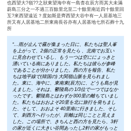
也西望大?嶺??之狀東望海中有一島杳在辰方而其大未滿
蔚島三分之一不過三百餘里北至二十餘里南近四十餘里回
互?來西望遠近？度如斯是齊西望大谷中有一人居基地三
所又有人居基地二所東南長谷亦有人居基地七所石葬十九
所
“…雨が止んで霧が集まった日に、私たちは聖人峯
を上がって、2個の正常を見たら 、北南でお互い
に見合わせているし、もう一つは空ににょっきと
湧いている南にありました。私たちは彼らが参峰
であることが分かりました。西の方を報告、私た
ちは地平線で(韓国の) 大関嶺山脈を見られまし
た。東に、海中に、東南東(辰方)に、どうも島が見
えました。それは、鬱陵島の 1/3位で一つではなか
ったです。鬱陵島とはわずか300里の離ちていまし
た。私たちはおおよそ20里を北に旅行を発ちまし
た、そして、おおよそ 40里南に行きました、そし
て、刺西方へ行ったが、距離は同じことと見えま
した。この場所で、きちんと西の方を見たら、3軒
の家が近くに大きい谷間あったし2軒の家がもっと