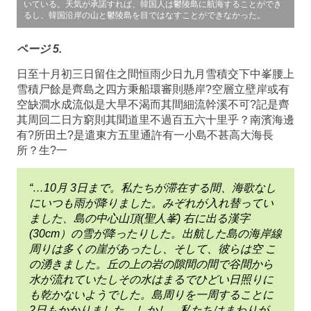
いている。天気が承諾すれば、韓国人は鬱陵島に航海することができ
るし、韓国沿岸の山と鬱陵島を目ではなすことができなかった。
ページ 5.
日至十月初三日留住之間恒雨少日九月雪積交下中峯腰上
雪積尸餘是齊島之四方秉船環審則懸岸?空層立壁岸或有
空缺澗水成流似是大旱不渴而其間細流幹溪不可?記是齊
其周回二日方窮則其聞道里不過百五六十里乎？南濱海邊
有?所田土?是遣東方五里通許有一小島不甚高大海長
所？生?一
“…10月 3日まで。私たちが滞在する間、海歌なし
にいつも雨が降りました。みぞれが入れ替ってい
ました、島の中心山頂(聖人峯) 右に出る漢字
(30cm）の雪が降ったりした。出航した島の海岸線
周りは多くの崖があったし、そして、彼らは空 こ
の湧きました。丘の上の岩の隙間の間で谷間から
水が流れていたしその水はまるでひどい日照りに
も乾かないようでした。島周りを一周することに
2日もかかりました、しかし、私たちはまわりが