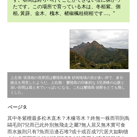
たです。この場所で育っている木は、冬栢紫、側
栢, 黃薜、金木、槐木、楮椒楓桂樹栢です…。”
上左側: 張漢相の視察団は鬱陵島南東 砂洞地域の岩が多い岸で、多分
拠点を用意したようだ。上右側： 鬱陵島の印象的な 3兄弟峰の山脈と
深い谷間は葛と木でいっぱいになる。これは鬱陵島 偵察をとても難し
くした。
ページ 9.
其中冬紫檀最多松木直木？木橡等木？終無一株而羽則鳥
鷗毛則?兒而已此外別無飛走之屬?無人居又無木實可食
而水族則只有?魚而沿邊石堆?或十或百成?穴居大如駒犢