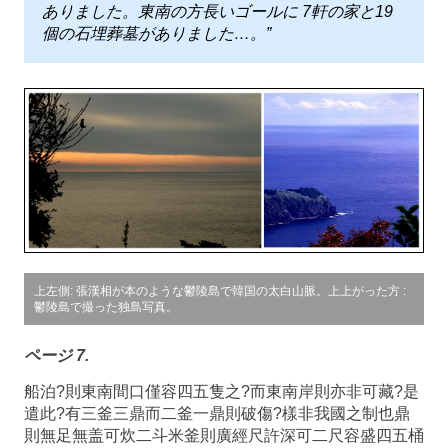
ありました。東南の方長いゴールに 7軒の家と19
個の石埋葬墓がありました…。”
上左側: 張漢相が本のような鬱陵島で韓国の太白山脈。上上がった方 :
鬱陵島で撮った独島写真。
ページ 7.
船泊?則東南間口僅容四五隻之?而東南岸則亦非可藏?是
遣此?有三釜三鼎而二釜一鼎則破傷?樣非我國之制也鼎
則無足無盖可炊二斗米釜則廣經尺許深可二尺容盛四五桶