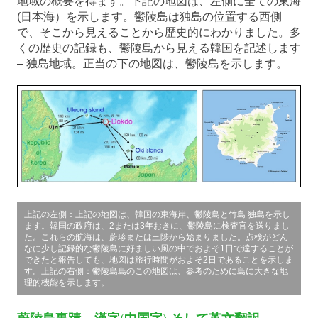
地域の概要を得ます。下記の地図は、左側に全ての東海
(日本海）を示します。鬱陵島は独島の位置する西側
で、そこから見えることから歴史的にわかりました。多
くの歴史の記録も、鬱陵島から見える韓国を記述します
– 独島地域。正当の下の地図は、鬱陵島を示します。
上記の左側：上記の地図は、韓国の東海岸、鬱陵島と竹島 独島を示し
ます。韓国の政府は、2または3年おきに、鬱陵島に検査官を送りまし
た。これらの航海は、蔚珍または三陟から始まりました。点検がどん
なに少し記録的な鬱陵島に好ましい風の中でおよそ1日で達することが
できたと報告しても、地図は旅行時間がおよそ2日であることを示しま
す。上記の右側：鬱陵島島のこの地図は、参考のために島に大きな地
理的機能を示します。
蔚陵島事蹟 – 漢字(中国字) そして英文翻訳