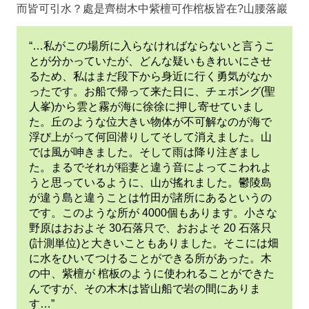
而皆可引水？處是齊樹木中紫檀可作棺板皆在?山腰落巖
“…私がこの場所に入らなければならないと言うこ
とが分かっていたが、どんな疑いもきれいにさせ
るため、私はまだ段下から身近に行く勇気がなか
ったです。お船で帰って来た日に、チェボング(聖
人峯)から雲と霧が海に徐徐に押し寄せていまし
た。丘のような位大きい物体が不可解なのが海で
浮び上がって何回潜りしてそして消えました。山
では風が呻きました。そして雨は降り注ぎまし
た。まるでそれが稲妻と違う音によってこわれよ
うと思っているように、山が搖れました。鬱陵島
が違う島と違うことは竹田が諸所にあるというの
です。このような所が 4000個もあります。小さな
野原はおおよそ 30石落只で、おおよそ 20 石落只
(計測単位)と大きいこともありました。そこには畑
に水をひいてつけることができる所があった。木
の中、紫檀が 棺板のように使われることができた
んですが、その木木は皆山船で岩の間にありま
す…”