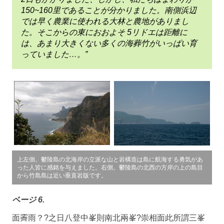
150~160里であることが分かりました。南側浜辺
では早く農業に使われる大林と農地がありまし
た。そこからの東におおよそ 5リドエは距離に
は、あまり大きくない多くの海葬竹がいっぱい育
っていました…。”
上左側。鬱陵島の北海岸の立派な山と岩構造は島に航海する勇気があ
った人皆に感銘を与えました。右側。鬱陵島の北西の方岸の上の島目
から竹島島は近い垂直岩版です。
ページ 6.
面霽雨？?之日八登中峯則南北兩峯?崇相面此所謂三峯