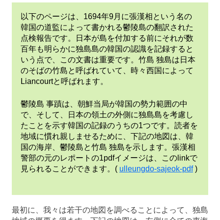
の
以下のページは、1694年9月に張漢相という名の
歴
韓国の道監によって書かれる鬱陵島の翻訳された
点検報告です。日本が島を付加する前にそれが数
史
百年も明らかに独島島の韓国の認識を記録すると
いう点で、この文書は重要です。竹島 独島は日本
のそばの竹島と呼ばれていて、時々西国によって
Liancourtと呼ばれます。
鬱陵島 事蹟は、朝鮮当局が韓国の勢力範囲の中
で、そして、日本の領土の外側に独島島を考慮し
たことを示す韓国の記録のうちの1つです。読者を
地域に慣れ親しませるために、下記の地図は、韓
国の海岸、鬱陵島と竹島 独島を示します。張漢相
警部の元のレポートの1pdfイメージは、このlinkで
見られることができます。(
ulleungdo-sajeok-pdf
)
最初に、我々は若干の地図を調べることによって、独島