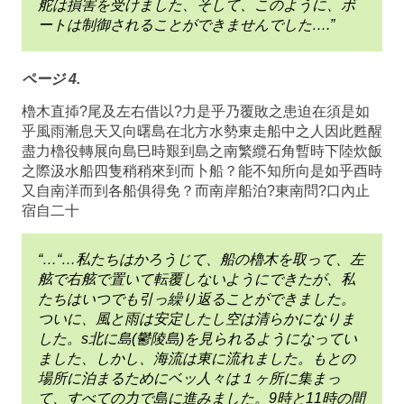
舵は損害を受けました、そして、このように、ボ
ートは制御されることができませんでした….”
ページ 4.
櫓木直揷?尾及左右借以?力是乎乃覆敗之患迫在須是如
乎風雨漸息天又向曙島在北方水勢東走船中之人因此甦醒
盡力櫓役轉展向島巳時艱到島之南繁纜石角暫時下陸炊飯
之際汲水船四隻稍稍來到而卜船？能不知所向是如乎酉時
又自南洋而到各船俱得免？而南岸船泊?東南問?口內止
宿自二十
“…“…私たちはかろうじて、船の櫓木を取って、左
舷で右舷で置いて転覆しないようにできたが、私
たちはいつでも引っ繰り返ることができました。
ついに、風と雨は安定したし空は清らかになりま
した。s北に島(鬱陵島)を見られるようになってい
ました、しかし、海流は東に流れました。もとの
場所に泊まるためにベッ人々は１ヶ所に集まっ
て、すべての力で島に進みました。9時と11時の間