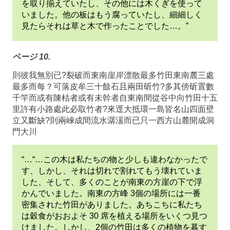
を取り揃えていたし、その他には木くぎを使って
いました。他の板はもう腐っていたし、細細しく
見たらそれは草と木で作ったことでした…。”
ページ 10.
則彼我無別已?裂破而東南崖岸漂散最多竹田東南麓三處
最多而每？可落皮牟三十餘石且兩田斫竹?多其傍斫置數
千竿而或有陳枯者或有未幹者自東南間從谷中向竹田十五
里許有小路處此必取竹者?來逕大抵環一島皆名山四面壁
立又斷缺?則兩崍成間流水潺湲而已只一西方山麓開成洞
門大川
“…“…この木は私たちの物と少しも違わなかったで
す、しかし、それは切れで割れてもう壊れていま
した、そして、多くのことが南東の方崖の下で浮
かんでいました。南東の方峰 3個の場所には一番
密集された竹田がありました。あちこちに私たち
は穀食がおおよそ 30 席を植える場所をいくつ見つ
けました。しかし、2個の竹田は多くの植物を暮す