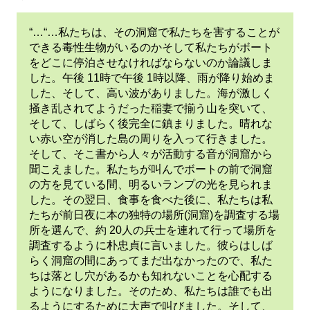
“…“…私たちは、その洞窟で私たちを害することが
できる毒性生物がいるのかそして私たちがボート
をどこに停泊させなければならないのか論議しま
した。午後 11時で午後 1時以降、雨が降り始めま
した、そして、高い波がありました。海が激しく
掻き乱されてようだった稲妻で揃う山を突いて、
そして、しばらく後完全に鎮まりました。晴れな
い赤い空が消した島の周りを入って行きました。
そして、そこ書から人々が活動する音が洞窟から
聞こえました。私たちが叫んでボートの前で洞窟
の方を見ている間、明るいランプの光を見られま
した。その翌日、食事を食べた後に、私たちは私
たちが前日夜に本の独特の場所(洞窟)を調査する場
所を選んで、約 20人の兵士を連れて行って場所を
調査するように朴忠貞に言いました。彼らはしば
らく洞窟の間にあってまだ出なかったので、私た
ちは落とし穴があるかも知れないことを心配する
ようになりました。そのため、私たちは誰でも出
るようにするために大声で叫びました。そして、