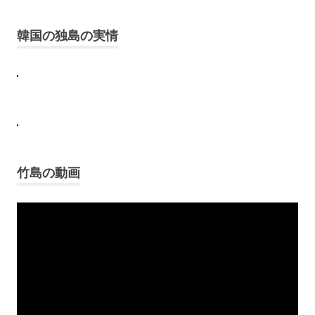
主
張
韓国の独島の実情
竹
島
独
島
鬱
陵
島
竹島の動画
Video
Player