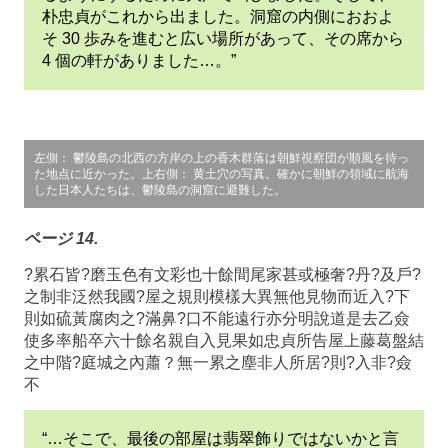
朴忠貞がこれから出ました。洞窟の内側におおよ
そ 30 歩みを進むと広い場所があって、その席から
4 個の軒がありました…。”
左側： 鬱陵島の北西の方岸の上の香木群落は朝鮮視察団が順風を待っ
た地点に近かった。上右側： 黄土穴の写真。確かに朝鮮の領域に航海
した日本人たちは、鬱陵島の洞窟に避難した。
ページ 14.
?累石皆?磨玉色有文彩也十餘間尾家甚或極奢?丹?及戶?
之制非泛然我國?屋之規則模樣大異無他見物而近入?下
則如硫黃腐肉之?滿鼻?口不能遠行亦分明說道是去乙僉
使多率船卒六十餘名親自入見果如忠貞所告屋上藤葛盤結
之中階?庭城之內蕭？無一累之塵非人所居?則?入非?僉
不
“…そこで、最後の部屋は翡翠飾りではないかと言