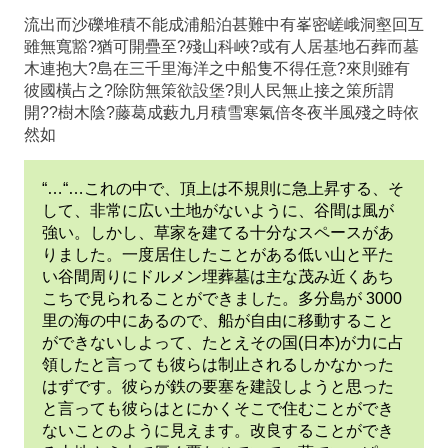
流出而沙礫堆積不能成浦船泊甚難中有峯密嵯峨洞壑回互
雖無寬豁?猶可開疊至?殘山科峽?或有人居基地石葬而墓
木連抱大?島在三千里海洋之中船隻不得任意?來則雖有
彼國橫占之?除防無策欲設堡?則人民無止接之策所謂
開??樹木陰?藤葛成藪九月積雪寒氣倍冬夜半風殘之時依
然如
“…“…これの中で、頂上は不規則に急上昇する、そ
して、非常に広い土地がないように、谷間は風が
強い。しかし、草家を建てる十分なスペースがあ
りました。一度居住したことがある低い山と平た
い谷間周りにドルメン埋葬墓は主な茂み近くあち
こちで見られることができました。多分島が 3000
里の海の中にあるので、船が自由に移動すること
ができないしよって、たとえその国(日本)が力に占
領したと言っても彼らは制止されるしかなかった
はずです。彼らが鉄の要塞を建設しようと思った
と言っても彼らはとにかくそこで住むことができ
ないことのように見えます。改良することができ