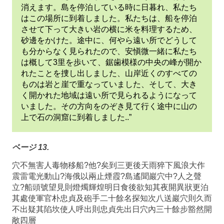
消えます。島を停泊している時に日暮れ、私たち
はこの場所に到着しました。私たちは、船を停泊
させて下って大きい岩の横に米を料理するため、
砂邊をかけた。途中に、何やら遠い所でどうして
も分からなく見られたので、安愼微一緒に私たち
は概して3里を歩いて、鋸歯模様の中央の峰が開か
れたことを捜し出しました、山岸近くのすべての
ものは岩と崖で重なっていました、そして、大き
く開かれた地域は遠い所で見られるようになって
いました。その方向をのぞき見て行く途中に山の
上で石の洞窟に到着しました..”
ページ 13.
穴不無害人毒物移船?他?矣到三更後天雨猝下風浪大作
震雷電光動山?海俄以兩止煙霞?島遙聞巖穴中?人之聲
立?船頭號望見則燈燭輝煌明日食後欲知其夜開異狀更泊
其處使軍官朴忠貞及砲手二十餘名探知次八送巖穴則久而
不出疑其陷坎使人呼出則忠貞先出日穴內三十餘步豁然開
敞四層