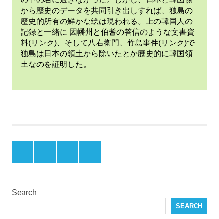
から歷史のデータを共同引き出しすれば、独島の
歷史的所有の鮮かな絵は現われる。上の韓国人の
記録と一緒に 因幡州と伯耆の答信のような文書資
料(リンク)、そして八右衛門、竹島事件(リンク)で
独島は日本の領土から除いたとか歷史的に韓国領
土なのを証明した。
独
島・
竹島
領土
問題
Menu
Menu
Menu
Menu
の歴
Item
Item
Item
Item
史
竹
島
Search
日
本
SEARCH
の