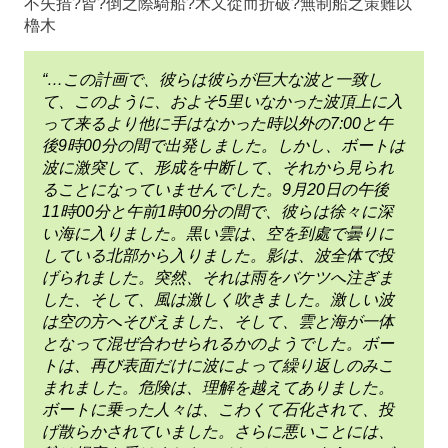
不失措?皆?倒之際騎船?木又從而折破?無制船之策難以
櫓木
“…この計画で、彼らは彼らが巨大な波と一致し
て、このように、およそ5里いなかった波頂上に入
って来るより他に手はなかった時以外の7:00と午
後9時00分の間で出発しました。しかし、ボートは
波に激突して、形成を中断して、それから見られ
ることになっていませんでした。9月20日の午後
11時00分と午前1時00分の間で、彼らは徐々に深
い海に入りました。黒い雲は、空を到處で曇りに
している北部から入りました。影は、波全体で投
げられました。突然、それは雨をバケツへ注ぎま
した、そして、風は激しく吹きました。激しい波
は空の方へそびえました、そして、雲と海が一体
となって混ぜ合わせられるかのようでした。ボー
トは、再び表面だけに波によって繰り返しのみこ
まれました。危険は、理解を越えてありました。
ボートに乗った人々は、こわくて石化されて、投
げ散らかされていました。さらに悪いことには、