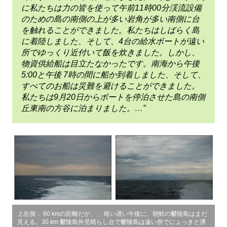
に私たちは力の皆を使って午前11時00分渓流設備
のための島の南側の上が多い岩角が多い南側に台
を触れることができました。私たちはしばらく島
に着陸しました、そして、4台の給水ボートが遠い
所でゆっくり近付いて飯を炊きました。しかし、
物資供給船は目立たなかったです。南海から午後
5:00と午後 7時の間に船か到着しました、そして、
すべてのお船は災難を避けることができました。
私たちは9月20日からボートを停泊させた島の南側
丘東南の方谷に泊まりました。…”
上左側： 60 kmの距離だが、、 暗い遅い午後に、朝鮮の鬱陵島はまだ
見える。30 km 鬱陵島外見晴らし台で鬱陵島は遠い所でにょっきと湧