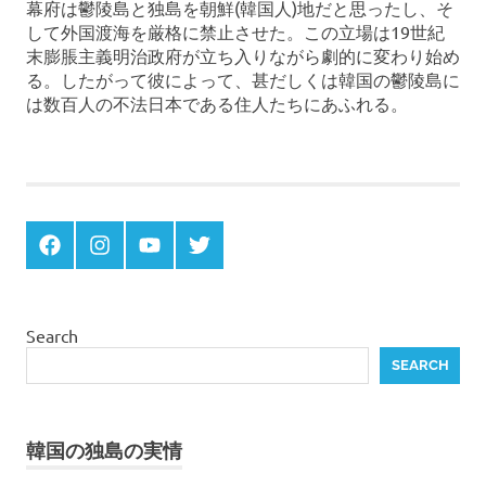
幕府は鬱陵島と独島を朝鮮(韓国人)地だと思ったし、そ
して外国渡海を厳格に禁止させた。この立場は19世紀
末膨脹主義明治政府が立ち入りながら劇的に変わり始め
る。したがって彼によって、甚だしくは韓国の鬱陵島に
は数百人の不法日本である住人たちにあふれる。
津
屋
八
右
衛
Menu
Menu
Menu
Menu
門
Item
Item
Item
Item
獨
島
竹
Search
島
SEARCH
竹
島
問
題
韓国の独島の実情
竹