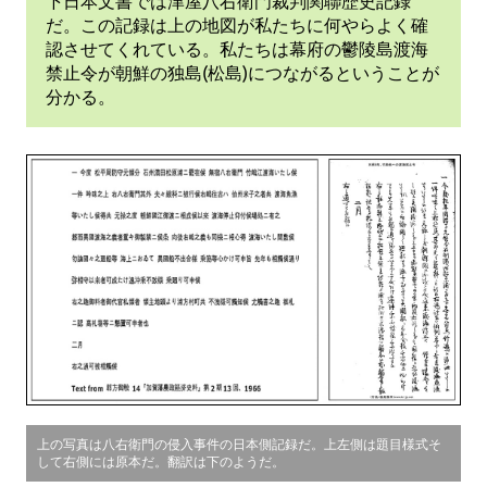
下日本文書では津屋八右衛門裁判関聯歴史記録
だ。この記録は上の地図が私たちに何やらよく確
認させてくれている。私たちは幕府の鬱陵島渡海
禁止令が朝鮮の独島(松島)につながるということが
分かる。
上の写真は八右衛門の侵入事件の日本側記録だ。上左側は題目様式そ
して右側には原本だ。翻訳は下のようだ。