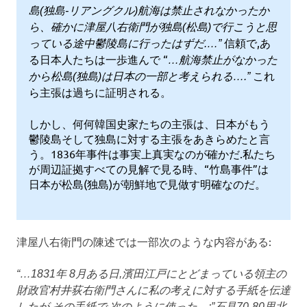
島(独島-リアングクル)航海は禁止されなかったか
ら、確かに津屋八右衛門が独島(松島)で行こうと思
信頼で,あ
っている途中鬱陵島に行ったはずだ.…”
る日本人たちは一歩進んで “
…航海禁止がなかった
これ
から松島(独島)は日本の一部と考えられる….”
ら主張は過ちに証明される。
しかし、何何韓国史家たちの主張は、日本がもう
鬱陵島そして独島に対する主張をあきらめたと言
う。1836年事件は事実上真実なのが確かだ.私たち
が周辺証拠すべての見解で見る時、“竹島事件”は
日本が松島(独島)が朝鮮地で見做す明確なのだ。
津屋八右衛門の陳述では一部次のような内容がある:
“…1831年 8月ある日,濱田江戸にとどまっている領主の
財政官村井荻右衛門さんに私の考えに対する手紙を伝達
したが,その手紙で,次のように使った。:”石見70-80里北