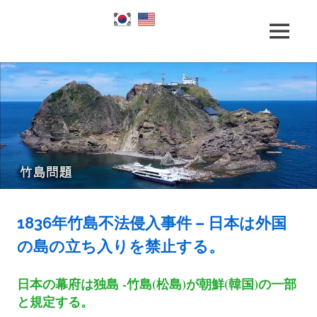
Skip
to
竹
MENU
content
竹
島
問
題
島
と
竹
島
問
の
歴
題
史
|
1836年竹島不法侵入事件 – 日本は外国
竹
の島の立ち入りを禁止する。
島
日本の幕府は独島 -竹島(松島)が朝鮮(韓国)の一部
と規定する。