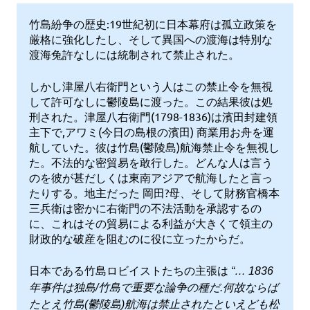
の
竹島紛争の歴史:19世紀初に日本幕府は孤立政策を
歴
厳格に強化したし、そして異国への渡海は特別な
渡海兔許なしには統制されて禁止された。
史
しかし津屋八右衛門という人はこの禁止令を無視
して許可なしに鬱陵島に渡った。この結果彼は処
刑された。津屋八右衛門(1798-1836)は濱田封建領
主下で,アワミ(今日の島根の濱田) 商業用お舟を運
航していた。彼は竹島(鬱陵島)航海禁止令を無視し
た。不法的な密貿易を敢行した。どんな人は言う
のを彼が甚だしくは東南アジアで航海したと言っ
たりする。地主だった 岡田?母、そして財務官橋本
三兵衛は密かに右衛門の不法活動を承認するの
に、これはその貿易による利益が大きくて領主の
財政的な破産を阻むのに役に立ったからだ。
日本である竹島ロビイストたちの主張は
“… 1836
年事件は独島/竹島で重要な論争の種だ.何故ならば
たとえ竹島(鬱陵島)航海は禁止されたといえども松