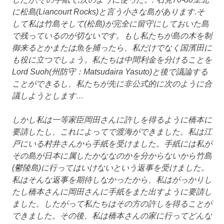
に松島(Liancourt Rocks)と言う小さな島があります.そ
して私は竹島そして(松島)が完全に留守にしておいた島
で残っているのが切ないです。もし私たちが島の木を制
御来るとかまたは魚を捕ったら、私だけでなく国濱田に
も役に立つでしょう。私たちは中間利金を分けることを
Lord Suoh(州防守：Matsudaira Yasuto)と後で議論する
ことができるし、私たちが先に非公式的に次のように合
議しようとします…
しかし私は一等家臣岡田さんに許しを得るように橋本に
要請したし、これによってで渡海ができました。私は江
戸にいる村井さんから手紙を受けました。手紙には私が
その島が日本に属したかななのかを分からないから竹島
(鬱陵島)に行ってはいけないという返事を受けました。
私はそんな返事を期待しなかったから、私はがっかりし
たし橋本さんに岡田さんに手紙をまた出すように要請し
ました。したがって私たちはその方の許しを得ることが
できました。その後、私は橋本さんの家に行ってどんな