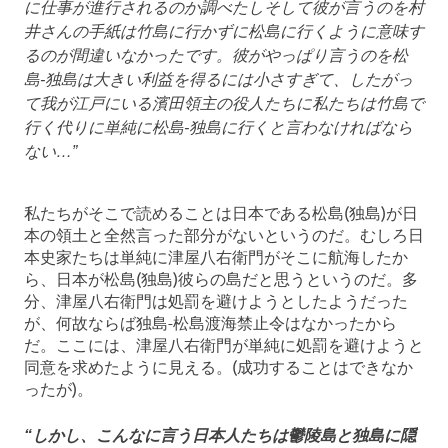
に仕事が進行されるのか調べたしそして彼が言うのを村
井さんの手紙は竹島に行かずに松島に行くように意味す
るのが間違いなかったです。彼がやっぱり言うのを松
島-独島は大きい利益を得るには小さすぎて、したがっ
て我が江戸にいる濱田領主の役人たちに私たちは竹島で
行く代りに単純に松島-独島に行くと言わなければなら
ない…”
私たちがそこで読めることは日本である松島(独島)が日
本の領土と全然言った部分がないというのだ。むしろ日
本史家たちは単純に津屋八右衛門がそこに航海したか
ら、日本が松島(独島)彼らの島だと思うというのだ。多
分、津屋八右衛門は処罰を避けようとしたようだった
が、何故ならば独島-松島渡海禁止令はなかったから
だ。ここには、津屋八右衛門が単純に処罰を避けようと
同意を求めたように見える。(成功することはできなか
ったが)。
“しかし、こんなに言う日本人たちは鬱陵島と独島に隠