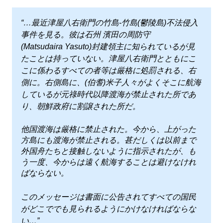
“…最近津屋八右衛門の竹島-竹島(鬱陵島)不法侵入
事件を見る。彼は石州 濱田の周防守
(Matsudaira Yasuto)封建領主に知られているが見
たことは持っていない。津屋八右衛門とともにこ
こに係わるすべての者等は厳格に処罰される、右
側に。右側島に、(伯耆)米子人々がよくそこに航海
しているが元祿時代以降渡海が禁止された所であ
り、朝鮮政府に割譲された所だ。
他国渡海は厳格に禁止された。今から、上がった
方島にも渡海が禁止される。甚だしくは以前まで
外国舟たちと接触しないように指示されたが、も
う一度、今からは遠く航海することは避けなけれ
ばならない。
このメッセージは書面に公告されてすべての国民
がどこででも見られるようにかけなければならな
い…”