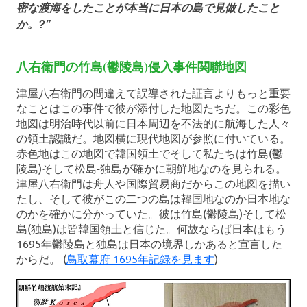
密な渡海をしたことが本当に日本の島で見做したこと
か。?”
八右衛門の竹島(鬱陵島)侵入事件関聯地図
津屋八右衛門の間違えて誤導された証言よりもっと重要
なことはこの事件で彼が添付した地図たちだ。この彩色
地図は明治時代以前に日本周辺を不法的に航海した人々
の領土認識だ。地図横に現代地図が参照に付いている。
赤色地はこの地図で韓国領土でそして私たちは竹島(鬱
陵島)そして松島-独島が確かに朝鮮地なのを見られる。
津屋八右衛門は舟人や国際貿易商だからこの地図を描い
たし、そして彼がこの二つの島は韓国地なのか日本地な
のかを確かに分かっていた。彼は竹島(鬱陵島)そして松
島(独島)は皆韓国領土と信じた。何故ならば日本はもう
1695年鬱陵島と独島は日本の境界しかあると宣言した
からだ。 (
鳥取幕府 1695年記録を見ます
)