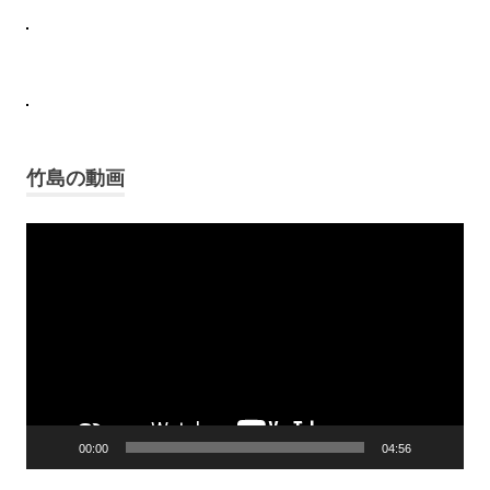
島
歴
史
鬱
陵
島
竹島の動画
Video
Player
00:00
04:56