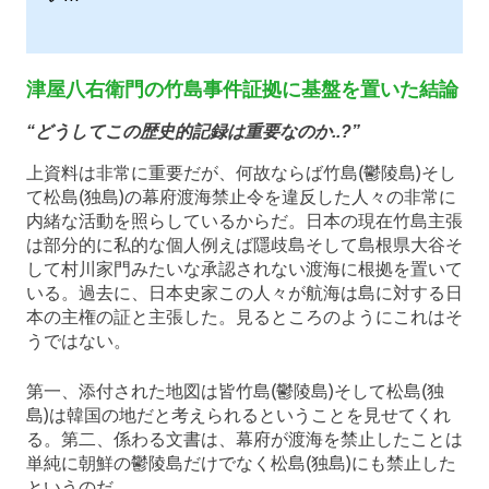
津屋八右衛門の竹島事件証拠に基盤を置いた結論
“どうしてこの歴史的記録は重要なのか..?”
上資料は非常に重要だが、何故ならば竹島(鬱陵島)そし
て松島(独島)の幕府渡海禁止令を違反した人々の非常に
内緒な活動を照らしているからだ。日本の現在竹島主張
は部分的に私的な個人例えば隱歧島そして島根県大谷そ
して村川家門みたいな承認されない渡海に根拠を置いて
いる。過去に、日本史家この人々が航海は島に対する日
本の主権の証と主張した。見るところのようにこれはそ
うではない。
第一、添付された地図は皆竹島(鬱陵島)そして松島(独
島)は韓国の地だと考えられるということを見せてくれ
る。第二、係わる文書は、幕府が渡海を禁止したことは
単純に朝鮮の鬱陵島だけでなく松島(独島)にも禁止した
というのだ。