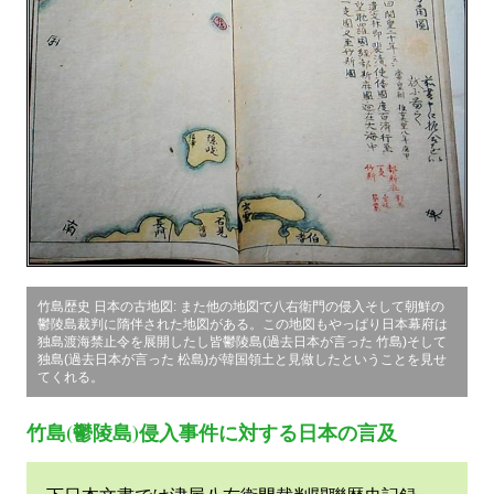
竹島歴史 日本の古地図: また他の地図で八右衛門の侵入そして朝鮮の
鬱陵島裁判に隋伴された地図がある。この地図もやっぱり日本幕府は
独島渡海禁止令を展開したし皆鬱陵島(過去日本が言った 竹島)そして
独島(過去日本が言った 松島)が韓国領土と見做したということを見せ
てくれる。
竹島(鬱陵島)侵入事件に対する日本の言及