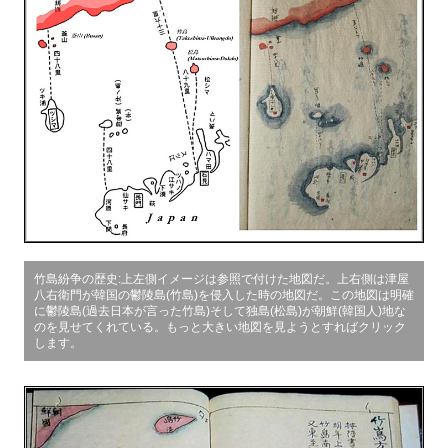
竹島紛争の歴史:上左側イメージは参照で付けた地図だ。上右側は津屋
八右衛門が韓国の鬱陵島(竹島)を侵入した時の地図だ。この地図は明確
に鬱陵島(過去日本が言った竹島)そして独島(松島)が朝鮮(韓国人)地な
のを見せてくれている。もっと大きい地図を見ようとすればクリック
します。