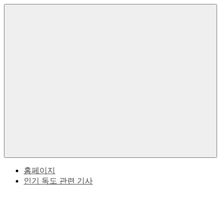
Skip
to
한
독
content
국
의
도
독
도
한
에
대
Menu
한
국
역
사
과
적
사
일
실
본
홈페이지
인기 독도 관련 기사
사
이