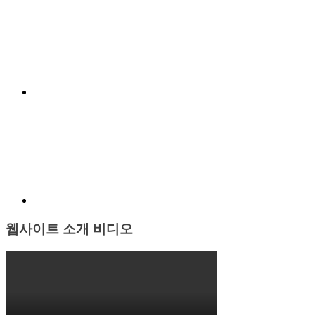
적
Item
기
록
독
도
의
진
Menu
실
Item
웹사이트 소개 비디오