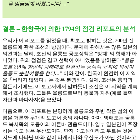
을 임금님께 바쳤습니다….”
결론 – 한창국에 의한 1794의 점검 리포트의 분석
우리가 이 리포트를 읽었을 때, 최초로 밝히는 것은, 200년 전
울릉도에 관한 조선의 방침이다. 문제에 관해서는 많은 일본의
의견과는 달리, 조선의 울릉도 공도정책은 “방폐”의 형태가 아
니었다. 위의 점검은 결코 선택이 아니었음을 밝혀준다
“울릉
도를 2년에 한번씩 차례대로 점검하는 공식적 규칙에 의하여
울릉도 순찰여행을 한다…”
이와 같이, 한국이 완전히 이 지역
을「버리지 않았다」는 것은 분명하다. 실제, 조선은 흉작과
힘든시기에도, 이 보고서에서 말하듯이 조선은 이 지역을 계속
해서 조사했다. 그들은 울릉도로부터 동물과 자원(예를 들면
자단과 바다사자)을 모았다.
다음으로, 이 리포트는 분명하게 울릉도와 주변 작은 섬의 이
름을 거론한 두개의 보고서 중의 하나다. 아마, 방패도는 울릉
도 북서쪽의 모퉁이의 이른바 관음도이다. 일부 일본인이 주장
하는 죽도 섬은 우산도이다. 단지 죽도섬이라고 부르는 것은
지도에 나타난 바와 같이 타케시마와 우산도가 아닌 것이라고