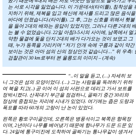
왔기 때문에 4대의 배는 서로 어긋난 방향으로 들어가고 우
는 서로 시각을 잃었습니다. 이 가운데서(타이틀), 침착성을 
지하기 위해, 제복을 입고 해신에 제사를 드리고 많은 음식을
바다에 던졌습니다.(타이틀). 그 후, 그는 신호를 위해서 횃불
을 들어 2대의 배와는 응답이 있었지만, 그러나 다른 2대의 
는 볼 수 없었습니다. 22일 아침3-5시의 사이에, 남쪽에서 멀
약한 물결에 돛을 단지 2대의 배가 다가오는 것이 보였고 그
때, 누가 동쪽을 가리키며 “저기 안개 속에 구름과 같이 약간
보이는 것은 아마 섬의 산의 정상인것 같습니다…” 위 우측: 
검찰관이 30 km로부터 본 울릉도의 이미지 – (계속)
“..이 말을 듣고, (…) 자세히 보
니 그것은 섬의 모양이었다. (…) 그는 사람들을 독려하기 위하
여 북을 치고(..) 곧 이어 이 섬의 서편으로 데리고 가서 보트를
정박시켰다. 산꼭대기 부근을 점검하니, 골짜기 중간 30리와
정상에 중첩되는 자리에 시내가 있었다. 여기에는 좁은 도랑과
폭포를 따라 60개의 고랑이 난 논이 있었다.
왼쪽은 황토구미골인데, 오른쪽은 병풍석이고 북쪽은 향목정
이며, 2년마다 나무를 베어냈기 때문에 향나무가 드문 드문 있
다. 24일에 통구미진에 도착하여 골짜기는 통나무같이 생겨서