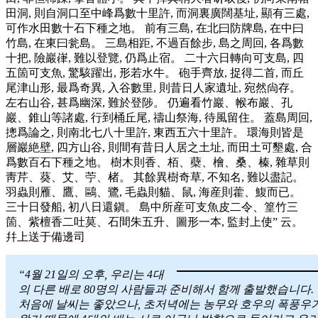
田洞, 則自洞口至中峰爲數十里許, 而洞裏廣闊基址, 顯有三處,
可作水田數十石下種之地。 前有三島, 在北曰防牌島, 在中曰
竹島, 在東曰瓮島。 三島相距, 不過百餘步, 島之周回, 各爲數
十把, 險巖嵂, 難以登覽, 仍爲止宿。 二十六日轉向可支島, 四
五箇可支魚, 驚駭躍出, 形若水牛。 砲手齊放, 捉得二首, 而丘
尾津山形, 最爲奇異, 入谷數里, 則昔日人家遺址, 宛然尙存。
左右山谷, 甚爲幽深, 難於登陟。 仍遍看竹巖、帿布巖、孔
巖、錐山等諸處, 行到桶丘尾, 禱山祭海, 待風留住。 蓋島周回,
摠爲論之, 則南北七八十里許, 東西五六十里許。 環海則皆是
層巖絶壁, 四方山谷, 則間有昔日人居之土址, 而田土可墾處, 合
爲數百石下種之地。 樹木則香、栢、蘗、檜、桑、榛, 雜草則
靑芹、葵、艾、苧、楮。 其餘異樹奇草, 不知名, 難以盡記。
羽蟲則雁、鷹、鷗、鷺, 毛蟲則貓、鼠, 海産則藿、鰒而已。
三十日發船, 初八日還鎭。 島中所産可支魚皮二令、篁竹三
箇、紫檀香二吐莫、石間朱五升、圖形一本, 監封上使” 云。
幷上送于備邊司
“4월 21일의 오후, 우리는 4대
의 다른 배로 80명의 사람들과 준비해서 함께 출발했습니다.
처음에 날씨는 좋았으나, 초저녁에는 농무와 호우의 폭풍우