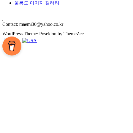
울릉도 이미지 갤러리
Contact: maemi30@yahoo.co.kr
WordPress Theme: Poseidon by ThemeZee.