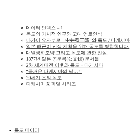
의
독
데이터 인덱스 – 1
독도의 가시적 연구와 고대 영토인식
도
나카이 요자부로 – 中井養三郎- 와 독도 / 다케시마
일본 해군이 전쟁 계획을 위해 독도를 병합합니다.
분
대일평화조약 그리고 독도에 관한 진실.
1877년 일본 공문록(公文錄) 문서들
2차 세계대전 이후와 독도 – 다케시마
쟁
“즐거운 다케시마의 날…?”
20세기 초의 독도
의
다케시마 X 파일 시리즈
그
사
실
독도 데이터