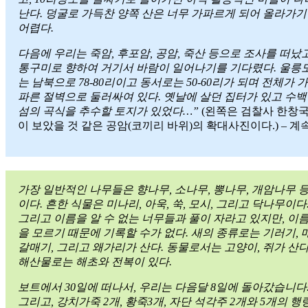
난다. 덩굴로 가득찬 양쪽 산은 너무 가파르게 되어 올라가기
어렵다.
다음에 우리는 죽암, 후포암, 공암, 죽산 등으로 조사를 떠났고
통구미로 향하여 거기서 바람이 일어나기를 기다렸다. 울릉
는 남북으로 78-80리이고 동서로는 50-60리가 되며 전체가 가
파른 절벽으로 둘러싸여 있다. 옛날에 살던 집터가 있고 수백
섬의 곡식을 추수할 토지가 있었다…”
(왼쪽은 검찰사 한창
이 보았을 것 같은 공암(코끼리 바위)의 확대사진이다.) – 계
가장 일반적인 나무들은 향나무, 소나무, 뽕나무, 개암나무 
이다. 흔한 식물은 미나리, 아욱, 쑥, 모시, 그리고 닥나무이다
그리고 이름을 알 수 없는 너무들과 풀이 자라고 있지만, 이
을 모르기 때문에 기록할 수가 없다. 새의 종류로는 기러기, 매
갈매기, 그리고 왜가리가 산다. 동물로서는 고양이, 쥐가 산다
해산물로는 해초와 전복이 있다.
보트에서 30일에 떠나서, 우리는 다음달 8일에 돌아갔습니다
그리고, 강치가죽 2개, 황죽3개, 자단 석각주 2개와 5개의 행