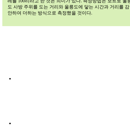
레를 100리라고 한 것은 의미가 있다. 측정방법은 보트로 울
도 사방 주위를 도는 거리와 울릉도에 닿는 시간과 거리를 감
안하여 더하는 방식으로 측정했을 것이다.
獨
Menu
島
Item
鬱
陵
島
다
케
시
마
Menu
Item
독
도
독
도
의
역
사
Menu