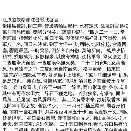
江原道觀察使沈晋賢狀啓言:
鬱陵島搜討, 間二年, 使邊將輪回擧行, 已有定式, 故搜討官越松
萬戶韓昌國處, 發關分付矣。 該萬戶牒呈: “四月二十一日, 幸
得順風, 糧饌雜物分, 載四隻船, 與倭學李福祥及上下員役、格
軍八十名, 同日未時量, 到于大洋中, 則酉時, 北風猝起, 雲霧四
塞, 驟雨霹靂, 一時齊發, 四船各自分散, 莫知所向。 萬戶收拾
精神, 戎服禱海, 多散糧米, 以餽海神後, 使格軍輩, 擧火應之, 則
二隻船擧火而應, 一隻船漠然無火矣。 二十二日寅時, 怒濤漸
息, 只見遠海之中, 二隻船帆自南而來。 格軍輩擧手指東曰:
‘彼雲霧中隱隱如雲者, 疑是島中上峰也。’ 萬戶詳細遠望, 則果
是島形也。 親自擊, 激勵格軍, 卽爲到泊於島之西面黃土丘尾
津。 登山看審, 則自谷至中峰三十餘里, 而山形重疊, 谷水成川,
其中有可作水田六十餘石下種之地。 谷則狹窄, 有瀑布, 而左
爲黃土丘尾窟, 右爲屛風石。 其上又有香木亭, 故斫取香木, 而
以間年斫取之故, 漸就稀少。 二十四日到桶丘尾津, 則谷形如
桶, 前有一巖在海中, 與島相距可爲五十步, 而高近數十丈, 周回
皆是絶壁。 谷口巖石層層, 僅僅攀登而見之, 則山高谷深, 樹木
參天, 雜草茂密, 通涉無路。 二十五日到長作地浦, 谷口果有竹
田, 非但稀踈, 擧皆體小。 其中擇其稍大者斫取後, 仍向東南楮