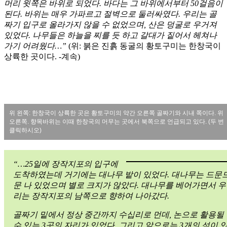
머리 윗쪽은 바위로 되었다. 바다는 그 바위에서부터 50걸음이
된다. 바위는 매우 가파르고 절벽으로 둘러싸였다. 우리는 골
짜기 입구로 올라가지 않을 수 없었으며, 산은 덩굴로 우거져
있었다. 나무들은 하늘을 찌를 듯 하고 갈대가 짙어서 헤쳐나
가기 어려웠다…”
(위: 붉은 진흙 동굴의 황토구미는 한창국이
상륙한 곳이다. -계속)
위 왼쪽: 한창국이 상륙한 곳은 황토구미의 약간 오른쪽 골짜기와 시내 쪽이다. 위
오른쪽. 향목바위는 이때 한창국의 머무는 곳에서 북쪽으로 언급되고 있다. (두 번
클릭하시오)
“…25일에 장작지포의 입구에
도착하였는데 거기에는 대나무 밭이 있었다. 대나무는 드문
문 나 있었으며 별로 크지가 않았다. 대나무를 베어가면서 우
리는 장작지포의 남쪽으로 향하여 나아갔다.
골짜기 밑에서 정상 중간까지 수십리로 먼데, 논으로 활용될
수 있는 3곳의 자리가 있었다. 그리고 앞으로는 3개의 섬이 