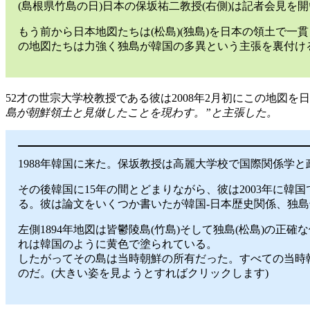
(島根県竹島の日)日本の保坂祐二教授(右側)は記者会見を
もう前から日本地図たちは(松島)(独島)を日本の領土で一
の地図たちは力強く独島が韓国の多異という主張を裏付け
52才の世宗大学校教授である彼は2008年2月初にこの地図
島が朝鮮領土と見做したことを現わす。”と主張した。
1988年韓国に来た。保坂教授は高麗大学校で国際関係学
その後韓国に15年の間とどまりながら、彼は2003年に韓
る。彼は論文をいくつか書いたが韓国-日本歴史関係、独
左側1894年地図は皆鬱陵島(竹島)そして独島(松島)
れは韓国のように黄色で塗られている。
したがってその島は当時朝鮮の所有だった。すべての当時韓
のだ。(大きい姿を見ようとすればクリックします)