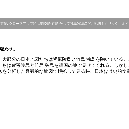
上右側: クローズアップ絵は鬱陵島(竹島)そして独島(松島))だ。地図をクリックしま
現わす。
大部分の日本地図たちは皆鬱陵島と竹島 独島を除いている。
たちは皆鬱陵島と竹島 独島を韓国の地で見せてくれる。しかし
ちを分析した客観的な地図で根拠して見る時、日本は歴史的文