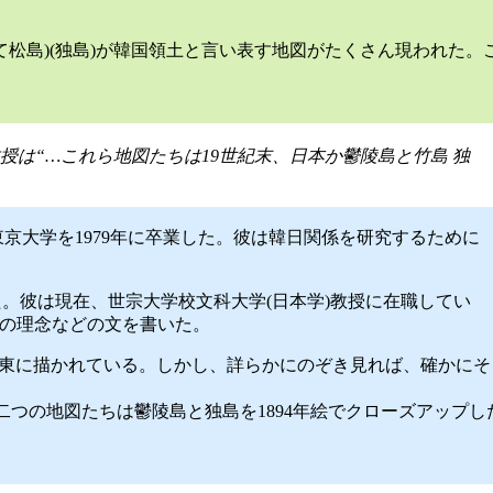
て松島)(独島)が韓国領土と言い表す地図がたくさん現われた。
授は“…これら地図たちは19世紀末、日本か鬱陵島と竹島 独
東京大学を1979年に卒業した。彼は韓日関係を研究するために
けた。彼は現在、世宗大学校文科大学(日本学)教授に在職してい
翼の理念などの文を書いた。
っと東に描かれている。しかし、詳らかにのぞき見れば、確かにそ
つの地図たちは鬱陵島と独島を1894年絵でクローズアップし