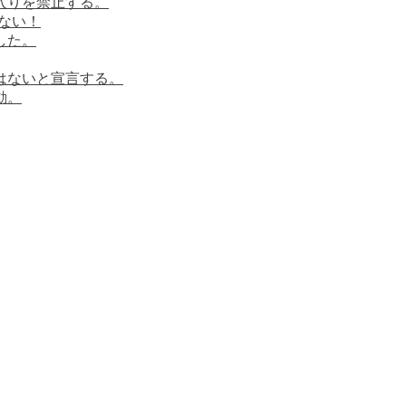
ち入りを禁止する。
はない！
した。
ではないと宣言する。
動。