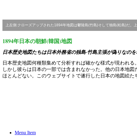
上左側:クローズアップされた1894年地図は鬱陵島(竹島)そして独島(松島)だ。
1894年日本の朝鮮(韓国)地図
日本歴史地図たちは日本外務省の独島-竹島主張が偽りなのを
日本歴史地図何種類集めて分析すれば確かな様式が現われる。
しかし彼らは日本の一部では含まれなかった。他の日本地図
ほとんどない。このウェブサイトで遂行した日本の地図絵た
保
坂
祐
二
日
本
領
土
Menu Item