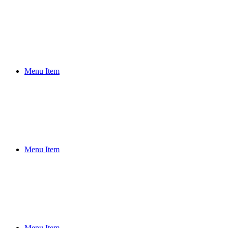
問
題
獨
島
竹
島
独
Menu Item
島
問
題
竹
島
の
日
Menu Item
竹
島
地
図
隠
岐
の
国
Menu Item