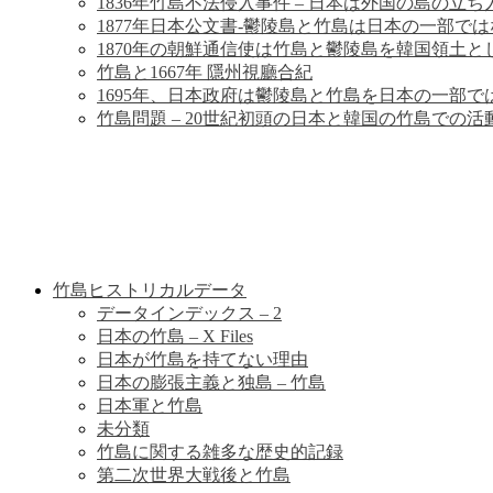
歴
1836年竹島不法侵入事件 – 日本は外国の島の立
1877年日本公文書-鬱陵島と竹島は日本の一部で
史
1870年の朝鮮通信使は竹島と鬱陵島を韓国領土と
竹島と1667年 隱州視廳合紀
1695年、日本政府は鬱陵島と竹島を日本の一部
竹島問題 – 20世紀初頭の日本と韓国の竹島での活
竹島ヒストリカルデータ
データインデックス – 2
日本の竹島 – X Files
日本が竹島を持てない理由
日本の膨張主義と独島 – 竹島
日本軍と竹島
未分類
竹島に関する雑多な歴史的記録
第二次世界大戦後と竹島