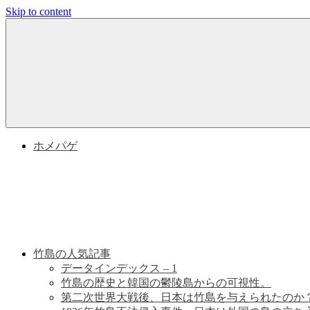
Skip to content
竹
竹
島
問
島
題
と
問
竹
島
の
題
ホメパゲ
歴
史
|
竹
島
竹島の人気記事
データインデックス – 1
の
竹島の歴史と韓国の鬱陵島からの可視性。
第二次世界大戦後、日本は竹島を与えられたのか