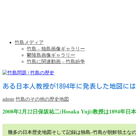
竹島メディア
竹島 – 独島画像ギャラリー
鬱陵島画像ギャラリー
竹島に関連動画 – 竹島紛争
ある日本人教授が1894年に発表した地図に
admin
竹島のその他の歴史地図
2008年2月22日保坂祐二(Hosaka Yuji)教授は1
幾多の日本歴史地図そして記録は独島–竹島が朝鮮領土なのを