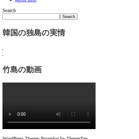
鬱
Search
陵
Search
島
韓国の独島の実情
竹島の動画
WordPress Theme: Poseidon by ThemeZee.