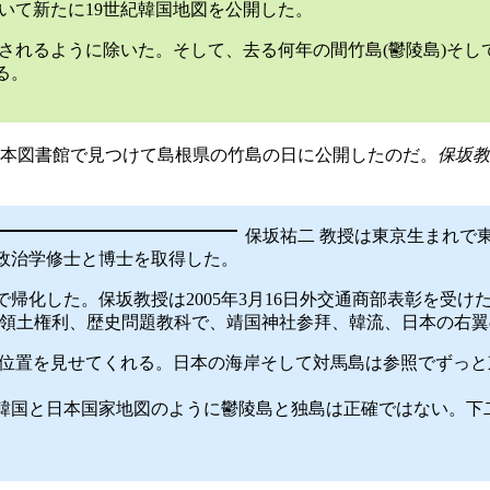
開いて新たに19世紀韓国地図を公開した。
貫されるように除いた。そして、去る何年の間竹島(鬱陵島)そし
る。
を日本図書館で見つけて島根県の竹島の日に公開したのだ。
保坂教
保坂祐二 教授は東京生まれで
と政治学修士と博士を取得した。
国で帰化した。保坂教授は2005年3月16日外交通商部表彰を受
島領土権利、歴史問題教科で、靖国神社参拜、韓流、日本の右
の正確な位置を見せてくれる。日本の海岸そして対馬島は参照でず
国と日本国家地図のように鬱陵島と独島は正確ではない。下二