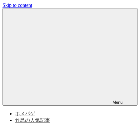
Skip to content
竹
竹
島
問
島
題
と
問
竹
島
の
題
歴
史
|
竹
Menu
島
ホメパゲ
竹島の人気記事
の