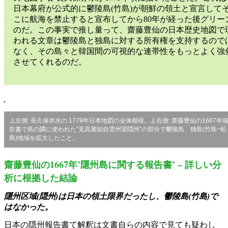
日本幕府が公式的に鬱陵島(竹島)が朝鮮の領土と宣言して
こに航海を禁止すると宣布してから80年が経った後グリー
のだ。この事実で推し量って、齋藤豊仙の日本歴史地図で
われる文章は鬱陵島と独島に対する所有権を支持するので
なく、その島々と韓国間の可視的な連帯性をもっとよく強
させてくれるのだ。
上左側: 長久保赤水の 1779年日本地図の全体模様。上右側: 齋藤豊仙の1667年
告書で島の隣に使われた”見高麗如自雲州望隠州”の部分で鬱陵島、独島(竹島~松
島)地域を拡大したこと。
齋藤豊仙の1667年’隱州島に関する報告書’ – 詳しい分
析に根拠した結論
隱州区域(隠州)は日本の領土限界だったし、鬱陵島(竹島)で
はなかった。
日本の隱州報告書て解釈は文書自らの内容で見ても疑わし