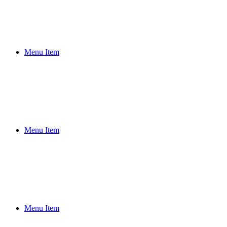
島
領
土
問
題
Menu Item
の
歴
史
竹
島
竹
島
Menu Item
独
島
竹
島
の
日
竹
Menu Item
島
問