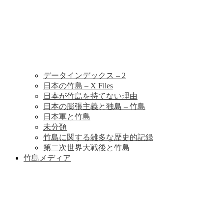
データインデックス – 2
日本の竹島 – X Files
日本が竹島を持てない理由
日本の膨張主義と独島 – 竹島
日本軍と竹島
未分類
竹島に関する雑多な歴史的記録
第二次世界大戦後と竹島
竹島メディア