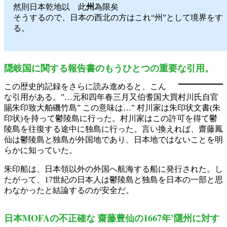
然則日本乾地以 此
州
為限矣
そうするので、日本の西北の方はこれ“州”として境界をす
る。
隠岐国に関する報告書のもうひとつの重要な引用。
この歴史的記録をさらに読み進めると、こん
な引用がある。”…元和四年春三月又伯耆国大買村川氏自官
賜朱印致大舶磯竹島” この意味は…” 村川家は朱印状文書(朱
印状)を持って鬱陵島に行った。村川家はこの許可を得て鬱
陵島を往復する途中に独島に行った。言い換えれば、齋藤鳳
仙は鬱陵島と独島が外国地であり、日本地ではないことを明
らかに知っていた。
朱印船は、日本領以外の外国へ航海する船に発行された。し
たがって、17世紀の日本人は鬱陵島と独島を日本の一部と思
わなかったと結論するのが安全だ。
日本MOFAの不正確な 齋藤豊仙の1667年’隱州に対す