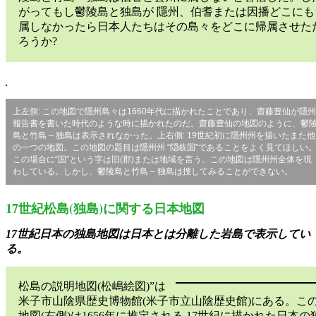
がってもし鬱陵島と独島が 隱州、伯耆または因播どこにも
属しなかったら日本人たちはその島々をどこに帰属させた
ろうか?
上左側: この地図で隱州島々は1660年代に描かれたことであり、齋藤豊仙が隱州
報告書を書いた時代のような時に描かれたのだ。齋藤豊仙の地図のように、鬱
島と竹島 – 独島は表示されなかった。上右側: 19世紀初に隱州州を描いたまた他
の一つの地図。この地図の題目は隱州州 “隠岐国”であることをよく見てほしい
この場合に“国”という字は旧(郡)または地域を言う。この地図は隱州州全体を現
わしている。しかし、鬱陵島と竹島 – 独島は捜してみることができない。
17世紀松島(独島)に関する日本地図
17世紀日本の独島地図は日本とは分離した岩島で表示してい
る。
松島の説明地図(松嶋絵図)”は
米子市山陰県歴史博物館(米子市立山陰歴史館)にある。こ
地図(右側)は1656年に推定される 17世紀に描かれた日本の