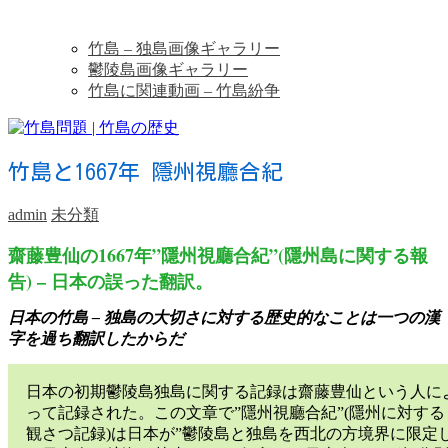
竹島 – 独島画像ギャラリー
鬱陵島画像ギャラリー
竹島に関連動画 – 竹島紛争
竹島と1667年 隱州視廳合紀
admin
未分類
齋藤豊仙の1667年”隱州視廳合紀”(隱州島に関する報
告) – 日本の誤った翻訳。
日本の竹島 – 独島の大切さに対する歴史的なことは一つの漢
字を過ち翻訳したからだ
日本の初期鬱陵島独島に関する記録は齋藤豊仙という人に
って記録された。この文章で”隱州視廳合紀”(隱州に対する
観さつ記録)は日本が”鬱陵島と独島を西北の方境界に限定