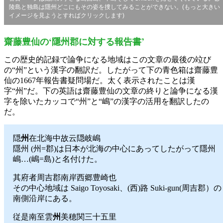
陵島と独島は隱州どこにもその姿を捜してみることができない。(もっと大きい
イメージを見ようとすればクリックします)
齋藤豊仙の‘隱州郡に対する報告書’
この歴史的記録で論争になる地域はこの文章の最後の竝び
の“州”という漢字の翻訳だ。したがって下の青色箱は齋藤豊
仙の1667年報告書疑問場だ。太く表示されたことは漢
字“州”だ。下の英語は齋藤豊仙の文章の終りと論争になる漢
字を除いたカッコで“州”と“嶋”の漢字の活用を翻訳したの
だ。
隠
州
在北海中故云隠岐嶋
隱州 (州=郡)は日本が北海の中心にあってしたがって隱州
嶋…(嶋=島)と名付けた。
其府者周吉郡南岸西郷豊崎也
その中心地域は Saigo Toyosaki、(西)路 Suki-gun(周吉郡）の
南側沿岸にある。
従是南至雲
州
美穂関三十五里