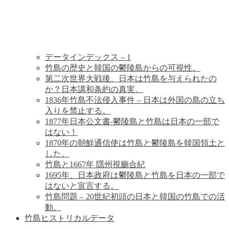
歴
史
データインデックス – 1
竹島の歴史と韓国の鬱陵島からの可視性。
第二次世界大戦後、日本は竹島を与えられたの
か？日本講和条約の真実。
1836年竹島不法侵入事件 – 日本は外国の島の立ち
入りを禁止する。
1877年日本公文書-鬱陵島と竹島は日本の一部で
はない！
1870年の朝鮮通信使は竹島と鬱陵島を韓国領土と
した。
竹島と1667年 隱州視廳合紀
1695年、日本政府は鬱陵島と竹島を日本の一部で
はないと宣言する。
竹島問題 – 20世紀初頭の日本と韓国の竹島での活
動。
竹島ヒストリカルデータ