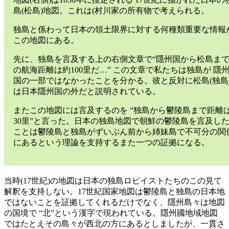
島(松島)地図。これは(村川家の所有物で考えられる。
独島と係わって日本の領土限界に対する何種類重要な情報
この地図にある。
先に、独島を言及する上の右側文章で“隱州国から松島ま
の航海距離は約100里だ…” この文章で私たちは独島が 隱
国の一部ではなかったことを分かる。彼と反対に松島(独島
は日本隱州国の外だと説明されている。
またこの地図には言及するのを “独島から鬱陵島まで距離
30里”と言った。日本の独島地図で朝鮮の鬱陵島を言及し
ことは鬱陵島と独島がずいぶん前から姉妹島で不可分の関
にあるという理論を支持するまた一つの証拠になる。
当時(17世紀)の地図は日本の独島ロビイストたちのこの見て
解釈を支持しない。17世紀国家地図は鬱陵島と独島の日本地
ではないことを証拠してくれるだけでなく、隱州島々は地図
の国境で “北”という漢字で現われている。隱州國地域地図
ではたとえその島々が西北の方にあるとしましたが、一貫さ