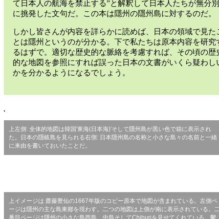
て日本人の航海を禁止する”と解釈して日本人たちが無分
に挑発した文句だ。この本は隱州の隱州島に対するのだ。
しかし皆さんが内容を詳らかに読めば、日本の領域で見た
とは隱州というのが分かる。下で私たちは原本内容を研究
るはずで。適切な歴史的な脈絡を考慮すれば、その頃の歴
的な地図を参照にすれば誤った日本の文書がいくら疑わし
かを分かるようになるでしょう。
上左側: 全体的地図は韓国′東海(日本海)′そして隱州島が黒い色で箱に表示され
た。日本の隱岐島を見られる右側: 日本隱州島の名称と小さな島々の名前と一緒
に来由を書いておいたことだ。
上イメージは 齋藤豊仙の1667年版のコピー原本で地図が含まれている。左側ペ
ージは隱州の主な島東鄕を現わす。二つの地図は上側が南に表示されている。
番目ページは隱州の小さな島西島、中島そしてChiburiを見せてくれている。鬱