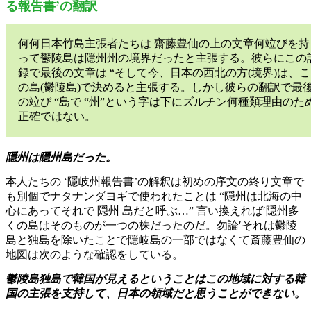
る報告書’の翻訳
何何日本竹島主張者たちは 齋藤豊仙の上の文章何竝びを持
って鬱陵島は隱州州の境界だったと主張する。彼らにこの
録で最後の文章は “そして今、日本の西北の方(境界)は、こ
の島(鬱陵島)で決めると主張する。しかし彼らの翻訳で最
の竝び “島で “州”という字は下にズルチン何種類理由のた
正確ではない。
隱州は隱州島だった。
本人たちの ‘隱岐州報告書’の解釈は初めの序文の終り文章で
も別個でナタナンダヨギで使われたことは “隠州は北海の中
心にあってそれで 隠州 島だと呼ぶ…” 言い換えれば′隠州多
くの島はそのものが一つの株だったのだ。勿論′それは鬱陵
島と独島を除いたことで隱岐島の一部ではなくて斎藤豊仙の
地図は次のような確認をしている。
鬱陵島独島で韓国が見えるということはこの地域に対する韓
国の主張を支持して、日本の領域だと思うことができない。