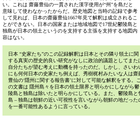
い。これは 齋藤豊仙の一貫された漢字使用が“州”を島だと
意味して使わなかったからだ。歴史地図と当時の記録で参考
して見れば、日本の齋藤豊仙1667年見て解釈は成立されるこ
とができない。日本の国家または地域地図で17世紀鬱陵島と
独島が日本の領土というのを支持する主張を支持する地図内
容はない。
日本 “史家たち”のこの記録解釈は日本とその隣り領土に関
する真実の歴史的良い研究がなしに政治的議題としてまた
自分たちが望む考えに動機を持ったのだ。しかし、さいわ
にも何何日本の史家たち例えば、秀樹梶村みたいな人は齋
豊仙の‘隱州に関する報告書’に対して可能な解釈をする。
の文書は 隱州島々を日本の領土限界と明らかにしながら鬱
陵島と独島は除いたと明らかにしている。また、鬱陵島と
島 – 独島は朝鮮の近い可視性を言いながら朝鮮の地だった
を一番可能性あるように言っている。
独
島・
竹