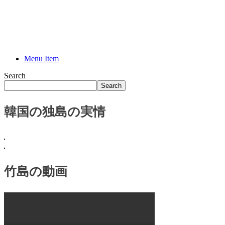
題
隱
州
視
廳
合
Menu Item
紀
Search
Search
韓国の独島の実情
竹島の動画