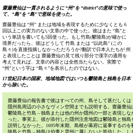
齋藤豊仙は一貫されるように “州”を “district”の意味で使っ
て、“島”を “島”で意味を使った。
齋藤豊仙は “州” または地域を表現するために少なくとも 6
回以上この実力のない文章の中で使った。彼はまた “島”と
いう単語を書いても5回使った。もし竹島(鬱陵島)が確かに
境界だったら、彼はどうして 竹島 または “以此島” (この
島々)を直接指摘しなかっただろうか?翻訳で日本人たちが 州
と表現したことは 齋藤豊仙の見て残り部分で漢字の適用を
考えて見れば、文章の内容とは全然当たらない。実際で
“州”という字は “島々”を表示したのではない。
17世紀日本の国家、地域地図ではいつも鬱陵島と独島を日本
から除いた。
齋藤豊仙の報告書で彼はすべての州、島そして甚だしくは
隱州島周辺の小さなヴィン空間までも説明する。齋藤豊仙
鬱陵島と竹島 – 独島または他の州か隱州の一部と表現しな
った。事実上、彼が添付した隱州注意地図は鬱陵島と独島
説明しなかった。1695年末期、島根が幕府に返事するのを
陵島と竹島 – 独島は伯耆と雲州に属しないと答信した。し