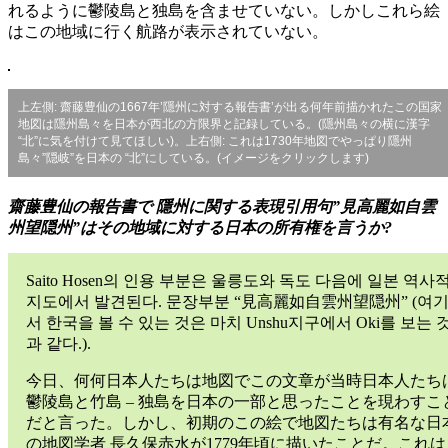
れるように鬱陵島と独島を含ませていない。しかしこれら絵
はこの地域に行く航路が表示されていない。
上左側: 齋藤豊仙の1667年’隱州に対する報告書’が出る何年前描かれたこの国家
地図は隱州島々を日本が西北の方限界と記録している。(隱州島々の横に漢字
“北”に気を付けて見てほしい)。上右側: これは1730年地図でやっぱり隱州
島々”隠岐”を日本の “北”にしている。(イメージをクリックします)
齋藤豊仙の報告書で 隱州に関する表現引用句”見高麗如自雲
州望隠州”はその地域に対する日本の所有権を言うか?
Saito Hosen의 인용 부분은 울릉도와 독도 다음에 일본 역사
지도에서 발견된다. 문장부분 “見高麗如自雲州望隠州” (여
서 한국을 볼 수 있는 것은 마치 Unshu지구에서 Oki를 보는 
과 같다.).
今日、何何日本人たちは地図でこの文章が当時日本人たち
鬱陵島と竹島 – 独島を日本の一部と思ったことを現わすこ
だと言った。しかし、初期のこの絵で地図たちは有名な日
の地図学者 長久保赤水が1779年頃に描いたことだ。これは