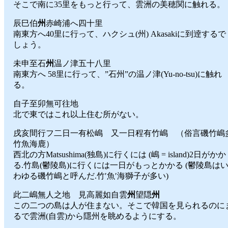
そこで南に35里をもっと行って、雲洲の美穂関に触れる。
辰巳伯
州
赤崎浦へ四十里
南東方へ40里に行って、ハクシュ(州) Akasakiに到逹するで
しょう。
未申至石
州
温ノ津五十八里
南東方へ 58里に行って、”石州”の温ノ津(Yu-no-tsu)に触れ
る。
自子至卯無可往地
北で東ではこれ以上住む所がない。
戌亥間行フ二日一有松嶋 又一日程有竹嶋 （俗言磯竹嶋
竹魚海鹿）
西北の方Matsushima(独島)に行くには (嶋 = island)2日がかか
る.竹島(鬱陵島)に行くには一日がもっとかかる (鬱陵島は
わゆる磯竹嶋と呼んだ.竹′魚′海獅子が多い)
此二嶋無人之地 見高麗如自雲
州
望隠
州
この二つの島は人が住まない。そこで韓国を見られるのに
るで雲洲(自雲)から隱州を眺めるようにする。