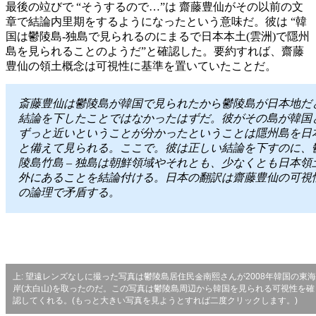
最後の竝びで “そうするので…”は 齋藤豊仙がその以前の文
章で結論内里期をするようになったという意味だ。彼は “韓
国は鬱陵島-独島で見られるのにまるで日本本土(雲洲)で隱州
島を見られることのようだ”と確認した。要約すれば、齋藤
豊仙の領土概念は可視性に基準を置いていたことだ。
斎藤豊仙は鬱陵島が韓国で見られたから鬱陵島が日本地だ
結論を下したことではなかったはずだ。彼がその島が韓国
ずっと近いということが分かったということは隱州島を日
と備えて見られる。ここで。彼は正しい結論を下すのに、
陵島竹島 – 独島は朝鮮領域やそれとも、少なくとも日本領
外にあることを結論付ける。日本の翻訳は齋藤豊仙の可視
の論理で矛盾する。
上: 望遠レンズなしに撮った写真は鬱陵島居住民金南熙さんが2008年韓国の東海
岸(太白山)を取ったのだ。この写真は鬱陵島周辺から韓国を見られる可視性を確
認してくれる。(もっと大きい写真を見ようとすれば二度クリックします。)